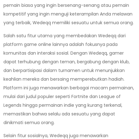
pemain biasa yang ingin bersenang-senang atau pemain
kompetitif yang ingin menguji keterampilan Anda melawan
yang terbaik, Wedeqq memiliki sesuatu untuk semua orang.
Salah satu fitur utama yang membedakan Wedeqq dari
platform game online lainnya adalah fokusnya pada
komunitas dan interaksi sosial. Dengan Wedeqq, gamer
dapat terhubung dengan teman, bergabung dengan klub,
dan berpartisipasi dalam turnamen untuk menunjukkan
keahlian mereka dan bersaing memperebutkan hadiah.
Platform ini juga menawarkan berbagai macam permainan,
mulai dari judul populer seperti Fortnite dan League of
Legends hingga permainan indie yang kurang terkenal,
memastikan bahwa selalu ada sesuatu yang dapat
dinikmati semua orang.
Selain fitur sosialnya, Wedeqq juga menawarkan