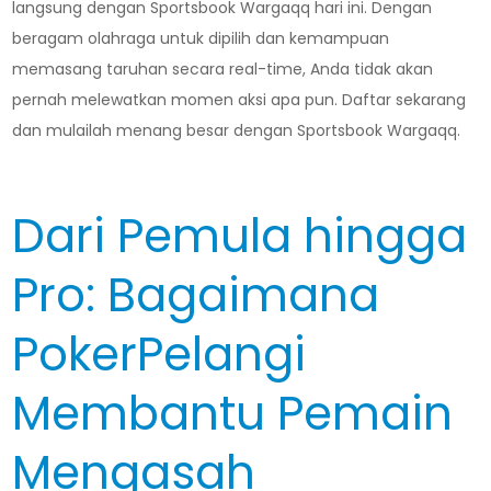
langsung dengan Sportsbook Wargaqq hari ini. Dengan
beragam olahraga untuk dipilih dan kemampuan
memasang taruhan secara real-time, Anda tidak akan
pernah melewatkan momen aksi apa pun. Daftar sekarang
dan mulailah menang besar dengan Sportsbook Wargaqq.
Dari Pemula hingga
Pro: Bagaimana
PokerPelangi
Membantu Pemain
Mengasah