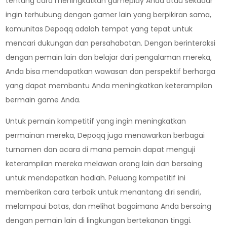
tentang cara meningkatkan gameplay Anda atau sekadar
ingin terhubung dengan gamer lain yang berpikiran sama,
komunitas Depoqq adalah tempat yang tepat untuk
mencari dukungan dan persahabatan. Dengan berinteraksi
dengan pemain lain dan belajar dari pengalaman mereka,
Anda bisa mendapatkan wawasan dan perspektif berharga
yang dapat membantu Anda meningkatkan keterampilan
bermain game Anda.
Untuk pemain kompetitif yang ingin meningkatkan
permainan mereka, Depoqq juga menawarkan berbagai
turnamen dan acara di mana pemain dapat menguji
keterampilan mereka melawan orang lain dan bersaing
untuk mendapatkan hadiah. Peluang kompetitif ini
memberikan cara terbaik untuk menantang diri sendiri,
melampaui batas, dan melihat bagaimana Anda bersaing
dengan pemain lain di lingkungan bertekanan tinggi.