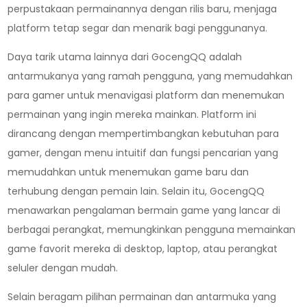
perpustakaan permainannya dengan rilis baru, menjaga
platform tetap segar dan menarik bagi penggunanya.
Daya tarik utama lainnya dari GocengQQ adalah
antarmukanya yang ramah pengguna, yang memudahkan
para gamer untuk menavigasi platform dan menemukan
permainan yang ingin mereka mainkan. Platform ini
dirancang dengan mempertimbangkan kebutuhan para
gamer, dengan menu intuitif dan fungsi pencarian yang
memudahkan untuk menemukan game baru dan
terhubung dengan pemain lain. Selain itu, GocengQQ
menawarkan pengalaman bermain game yang lancar di
berbagai perangkat, memungkinkan pengguna memainkan
game favorit mereka di desktop, laptop, atau perangkat
seluler dengan mudah.
Selain beragam pilihan permainan dan antarmuka yang