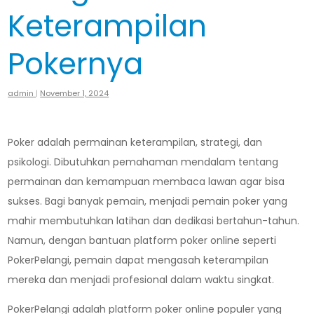
Keterampilan
Pokernya
admin
|
November 1, 2024
Poker adalah permainan keterampilan, strategi, dan
psikologi. Dibutuhkan pemahaman mendalam tentang
permainan dan kemampuan membaca lawan agar bisa
sukses. Bagi banyak pemain, menjadi pemain poker yang
mahir membutuhkan latihan dan dedikasi bertahun-tahun.
Namun, dengan bantuan platform poker online seperti
PokerPelangi, pemain dapat mengasah keterampilan
mereka dan menjadi profesional dalam waktu singkat.
PokerPelangi adalah platform poker online populer yang