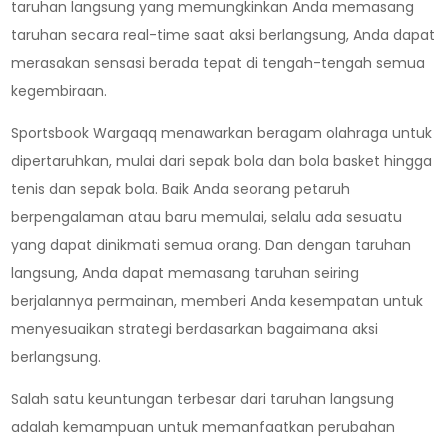
taruhan langsung yang memungkinkan Anda memasang
taruhan secara real-time saat aksi berlangsung, Anda dapat
merasakan sensasi berada tepat di tengah-tengah semua
kegembiraan.
Sportsbook Wargaqq menawarkan beragam olahraga untuk
dipertaruhkan, mulai dari sepak bola dan bola basket hingga
tenis dan sepak bola. Baik Anda seorang petaruh
berpengalaman atau baru memulai, selalu ada sesuatu
yang dapat dinikmati semua orang. Dan dengan taruhan
langsung, Anda dapat memasang taruhan seiring
berjalannya permainan, memberi Anda kesempatan untuk
menyesuaikan strategi berdasarkan bagaimana aksi
berlangsung.
Salah satu keuntungan terbesar dari taruhan langsung
adalah kemampuan untuk memanfaatkan perubahan