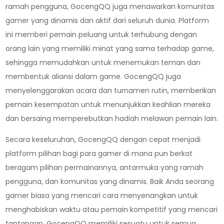
ramah pengguna, GocengQQ juga menawarkan komunitas
gamer yang dinamis dan aktif dari seluruh dunia. Platform
ini memberi pemain peluang untuk terhubung dengan
orang lain yang memiliki minat yang sama terhadap game,
sehingga memudahkan untuk menemukan teman dan
membentuk aliansi dalam game. GocengQQ juga
menyelenggarakan acara dan turnamen rutin, memberikan
pemain kesempatan untuk menunjukkan keahlian mereka
dan bersaing memperebutkan hadiah melawan pemain lain.
Secara keseluruhan, GocengQQ dengan cepat menjadi
platform pilihan bagi para gamer di mana pun berkat
beragam pilihan permainannya, antarmuka yang ramah
pengguna, dan komunitas yang dinamis. Baik Anda seorang
gamer biasa yang mencari cara menyenangkan untuk
menghabiskan waktu atau pemain kompetitif yang mencari
tantangan, GocengQQ memiliki sesuatu untuk semua