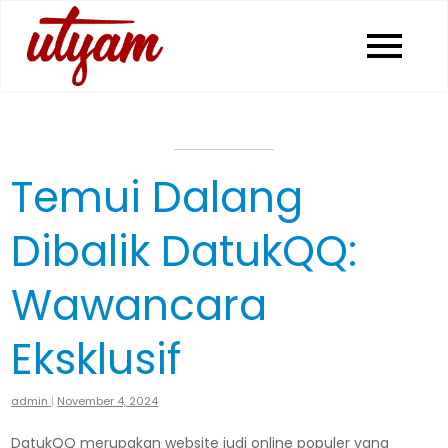
Skip
to
Situs Judi Online
Temukan situs judi online gampang
content
menang dengan banyak pilihan
Gampang Menang
game. Mainkan berbagai permainan
dengan peluang menang tinggi dan
dengan Banyak
raih kemenangan besar.
Pilihan Game
Temui Dalang
Dibalik DatukQQ:
Wawancara
Eksklusif
admin
|
November 4, 2024
DatukQQ merupakan website judi online populer yang