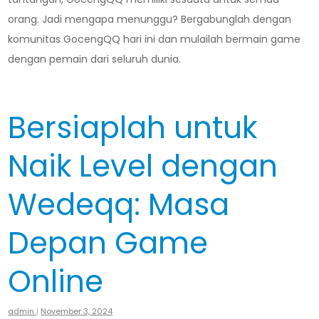
orang. Jadi mengapa menunggu? Bergabunglah dengan
komunitas GocengQQ hari ini dan mulailah bermain game
dengan pemain dari seluruh dunia.
Bersiaplah untuk
Naik Level dengan
Wedeqq: Masa
Depan Game
Online
admin
|
November 3, 2024