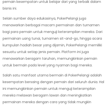
pemain kesempatan untuk belajar dari yang terbaik dalam
bisnis ini.
Selain sumber daya edukasinya, PokerPelangi juga
menawarkan berbagai macam permainan dan turnamen
bagi para pemain untuk menguji keterampilan mereka. Dari
permainan uang tunai, turnamen sit-and-go, hingga acara
kumpulan hadiah besar yang dijamin, PokerPelangi memiliki
sesuatu untuk setiap jenis pemain. Platform ini juga
menawarkan beragam taruhan, memungkinkan pemain
untuk bermain pada level yang nyaman bagi mereka.
Salah satu manfaat utama bermain di PokerPelangi adalah
kesempatan bersaing dengan pemain dari seluruh dunia. Hal
ini memungkinkan pemain untuk menguji keterampilan
mereka melawan beragam lawan dan meningkatkan
permainan mereka dengan cara yang tidak mungkin