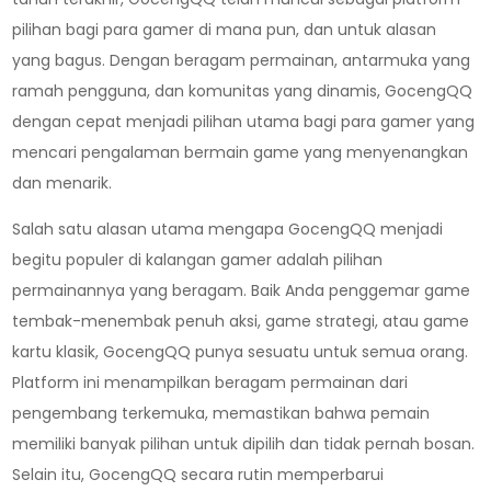
pilihan bagi para gamer di mana pun, dan untuk alasan
yang bagus. Dengan beragam permainan, antarmuka yang
ramah pengguna, dan komunitas yang dinamis, GocengQQ
dengan cepat menjadi pilihan utama bagi para gamer yang
mencari pengalaman bermain game yang menyenangkan
dan menarik.
Salah satu alasan utama mengapa GocengQQ menjadi
begitu populer di kalangan gamer adalah pilihan
permainannya yang beragam. Baik Anda penggemar game
tembak-menembak penuh aksi, game strategi, atau game
kartu klasik, GocengQQ punya sesuatu untuk semua orang.
Platform ini menampilkan beragam permainan dari
pengembang terkemuka, memastikan bahwa pemain
memiliki banyak pilihan untuk dipilih dan tidak pernah bosan.
Selain itu, GocengQQ secara rutin memperbarui