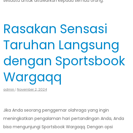
sesuatu untuk ditawarkan kepada semua orang.
Rasakan Sensasi
Taruhan Langsung
dengan Sportsbook
Wargaqq
admin
|
November 2, 2024
Jika Anda seorang penggemar olahraga yang ingin
meningkatkan pengalaman hari pertandingan Anda, Anda
bisa mengunjungi Sportsbook Wargaqq. Dengan opsi