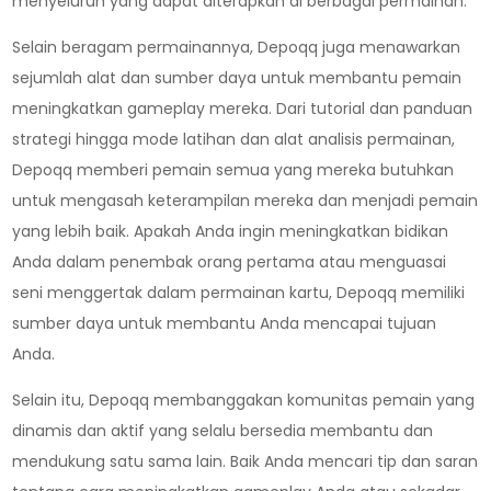
menyeluruh yang dapat diterapkan di berbagai permainan.
Selain beragam permainannya, Depoqq juga menawarkan
sejumlah alat dan sumber daya untuk membantu pemain
meningkatkan gameplay mereka. Dari tutorial dan panduan
strategi hingga mode latihan dan alat analisis permainan,
Depoqq memberi pemain semua yang mereka butuhkan
untuk mengasah keterampilan mereka dan menjadi pemain
yang lebih baik. Apakah Anda ingin meningkatkan bidikan
Anda dalam penembak orang pertama atau menguasai
seni menggertak dalam permainan kartu, Depoqq memiliki
sumber daya untuk membantu Anda mencapai tujuan
Anda.
Selain itu, Depoqq membanggakan komunitas pemain yang
dinamis dan aktif yang selalu bersedia membantu dan
mendukung satu sama lain. Baik Anda mencari tip dan saran