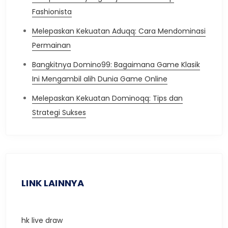
Fashionista
Melepaskan Kekuatan Aduqq: Cara Mendominasi
Permainan
Bangkitnya Domino99: Bagaimana Game Klasik
Ini Mengambil alih Dunia Game Online
Melepaskan Kekuatan Dominoqq: Tips dan
Strategi Sukses
LINK LAINNYA
hk live draw