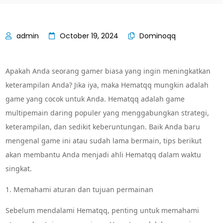
October 19, 2024
Dominoqq
Apakah Anda seorang gamer biasa yang ingin meningkatkan
keterampilan Anda? Jika iya, maka Hematqq mungkin adalah
game yang cocok untuk Anda. Hematqq adalah game
multipemain daring populer yang menggabungkan strategi,
keterampilan, dan sedikit keberuntungan. Baik Anda baru
mengenal game ini atau sudah lama bermain, tips berikut
akan membantu Anda menjadi ahli Hematqq dalam waktu
singkat.
1. Memahami aturan dan tujuan permainan
Sebelum mendalami Hematqq, penting untuk memahami