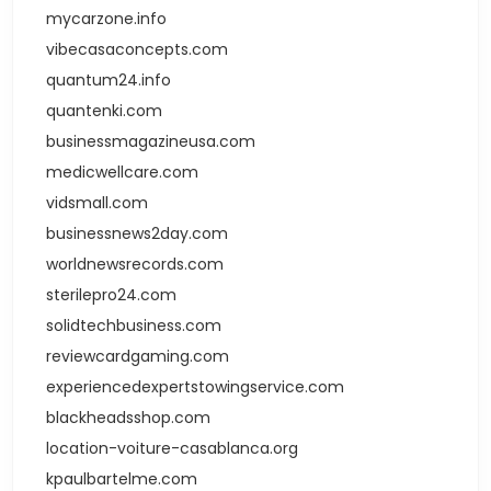
mycarzone.info
vibecasaconcepts.com
quantum24.info
quantenki.com
businessmagazineusa.com
medicwellcare.com
vidsmall.com
businessnews2day.com
worldnewsrecords.com
sterilepro24.com
solidtechbusiness.com
reviewcardgaming.com
experiencedexpertstowingservice.com
blackheadsshop.com
location-voiture-casablanca.org
kpaulbartelme.com