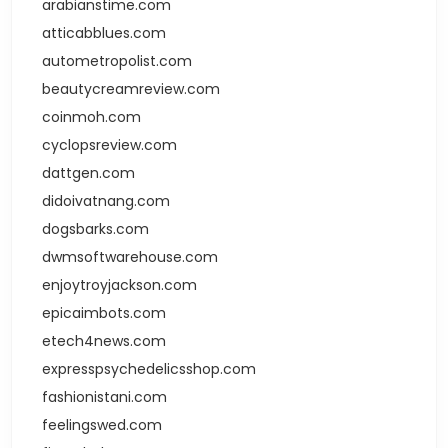
arabianstime.com
atticabblues.com
autometropolist.com
beautycreamreview.com
coinmoh.com
cyclopsreview.com
dattgen.com
didoivatnang.com
dogsbarks.com
dwmsoftwarehouse.com
enjoytroyjackson.com
epicaimbots.com
etech4news.com
expresspsychedelicsshop.com
fashionistani.com
feelingswed.com