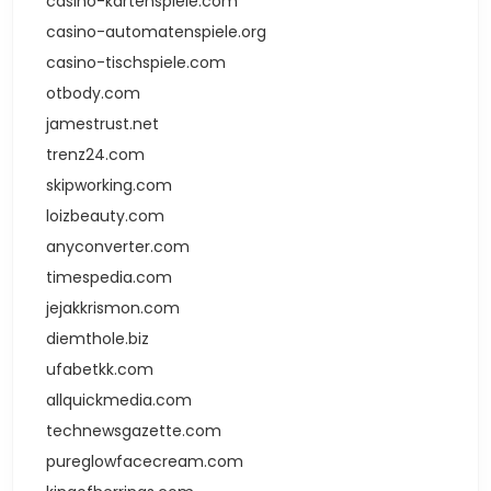
casino-kartenspiele.com
casino-automatenspiele.org
casino-tischspiele.com
otbody.com
jamestrust.net
trenz24.com
skipworking.com
loizbeauty.com
anyconverter.com
timespedia.com
jejakkrismon.com
diemthole.biz
ufabetkk.com
allquickmedia.com
technewsgazette.com
pureglowfacecream.com