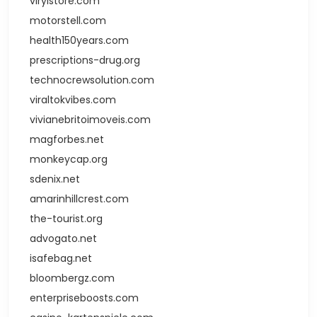
virylstore.com
motorstell.com
health150years.com
prescriptions-drug.org
technocrewsolution.com
viraltokvibes.com
vivianebritoimoveis.com
magforbes.net
monkeycap.org
sdenix.net
amarinhillcrest.com
the-tourist.org
advogato.net
isafebag.net
bloombergz.com
enterpriseboosts.com