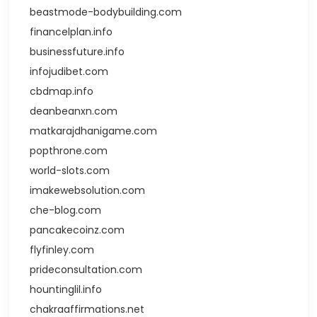
beastmode-bodybuilding.com
financelplan.info
businessfuture.info
infojudibet.com
cbdmap.info
deanbeanxn.com
matkarajdhanigame.com
popthrone.com
world-slots.com
imakewebsolution.com
che-blog.com
pancakecoinz.com
flyfinley.com
prideconsultation.com
hountinglil.info
chakraaffirmations.net