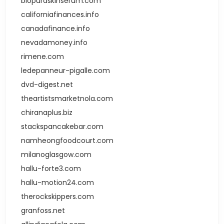
biopuraskinserum.com
californiafinances.info
canadafinance.info
nevadamoney.info
rimene.com
ledepanneur-pigalle.com
dvd-digest.net
theartistsmarketnola.com
chiranaplus.biz
stackspancakebar.com
namheongfoodcourt.com
milanoglasgow.com
hallu-forte3.com
hallu-motion24.com
therockskippers.com
granfoss.net