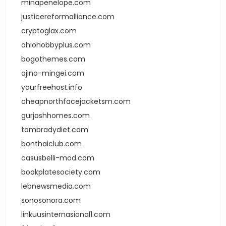
minapenelope.com
justicereformalliance.com
cryptoglax.com
ohiohobbyplus.com
bogothemes.com
ajino-mingei.com
yourfreehost.info
cheapnorthfacejacketsm.com
gurjoshhomes.com
tombradydiet.com
bonthaiclub.com
casusbelli-mod.com
bookplatesociety.com
lebnewsmedia.com
sonosonora.com
linkuusinternasional1.com