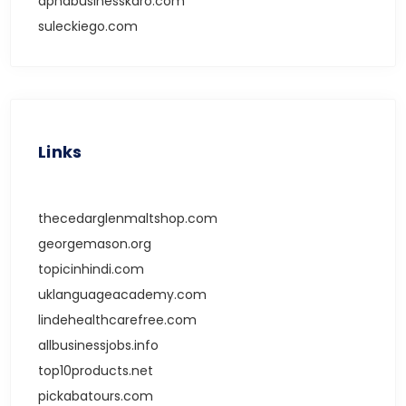
apnabusinesskaro.com
suleckiego.com
Links
thecedarglenmaltshop.com
georgemason.org
topicinhindi.com
uklanguageacademy.com
lindehealthcarefree.com
allbusinessjobs.info
top10products.net
pickabatours.com