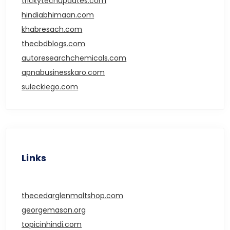
trickytechupdates.com
hindiabhimaan.com
khabresach.com
thecbdblogs.com
autoresearchchemicals.com
apnabusinesskaro.com
suleckiego.com
Links
thecedarglenmaltshop.com
georgemason.org
topicinhindi.com