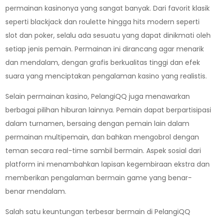
permainan kasinonya yang sangat banyak. Dari favorit klasik
seperti blackjack dan roulette hingga hits modern seperti
slot dan poker, selalu ada sesuatu yang dapat dinikmati oleh
setiap jenis pemain. Permainan ini dirancang agar menarik
dan mendalam, dengan grafis berkualitas tinggi dan efek
suara yang menciptakan pengalaman kasino yang realistis.
Selain permainan kasino, PelangiQQ juga menawarkan
berbagai pilihan hiburan lainnya. Pemain dapat berpartisipasi
dalam turnamen, bersaing dengan pemain lain dalam
permainan multipemain, dan bahkan mengobrol dengan
teman secara real-time sambil bermain. Aspek sosial dari
platform ini menambahkan lapisan kegembiraan ekstra dan
memberikan pengalaman bermain game yang benar-
benar mendalam.
Salah satu keuntungan terbesar bermain di PelangiQQ