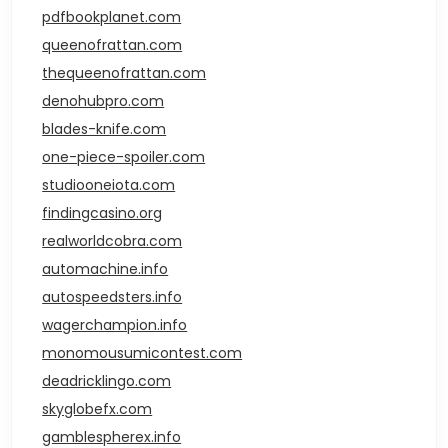
pdfbookplanet.com
queenofrattan.com
thequeenofrattan.com
denohubpro.com
blades-knife.com
one-piece-spoiler.com
studiooneiota.com
findingcasino.org
realworldcobra.com
automachine.info
autospeedsters.info
wagerchampion.info
monomousumicontest.com
deadricklingo.com
skyglobefx.com
gamblespherex.info