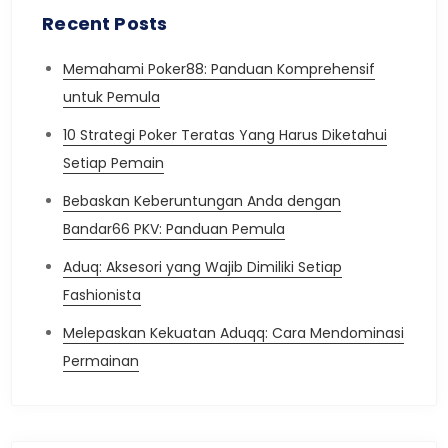
Recent Posts
Memahami Poker88: Panduan Komprehensif
untuk Pemula
10 Strategi Poker Teratas Yang Harus Diketahui
Setiap Pemain
Bebaskan Keberuntungan Anda dengan
Bandar66 PKV: Panduan Pemula
Aduq: Aksesori yang Wajib Dimiliki Setiap
Fashionista
Melepaskan Kekuatan Aduqq: Cara Mendominasi
Permainan