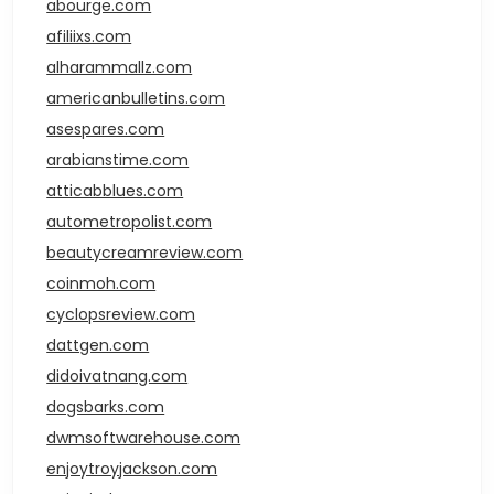
abourge.com
afiliixs.com
alharammallz.com
americanbulletins.com
asespares.com
arabianstime.com
atticabblues.com
autometropolist.com
beautycreamreview.com
coinmoh.com
cyclopsreview.com
dattgen.com
didoivatnang.com
dogsbarks.com
dwmsoftwarehouse.com
enjoytroyjackson.com