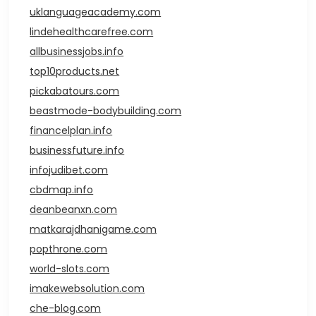
uklanguageacademy.com
lindehealthcarefree.com
allbusinessjobs.info
top10products.net
pickabatours.com
beastmode-bodybuilding.com
financelplan.info
businessfuture.info
infojudibet.com
cbdmap.info
deanbeanxn.com
matkarajdhanigame.com
popthrone.com
world-slots.com
imakewebsolution.com
che-blog.com