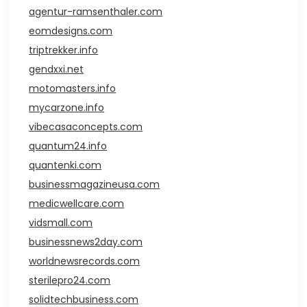
agentur-ramsenthaler.com
eomdesigns.com
triptrekker.info
gendxxi.net
motomasters.info
mycarzone.info
vibecasaconcepts.com
quantum24.info
quantenki.com
businessmagazineusa.com
medicwellcare.com
vidsmall.com
businessnews2day.com
worldnewsrecords.com
sterilepro24.com
solidtechbusiness.com