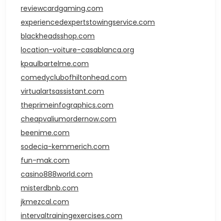
reviewcardgaming.com
experiencedexpertstowingservice.com
blackheadsshop.com
location-voiture-casablanca.org
kpaulbartelme.com
comedyclubofhiltonhead.com
virtualartsassistant.com
theprimeinfographics.com
cheapvaliumordernow.com
beenime.com
sodecia-kemmerich.com
fun-mak.com
casino888world.com
misterdbnb.com
jkmezcal.com
intervaltrainingexercises.com