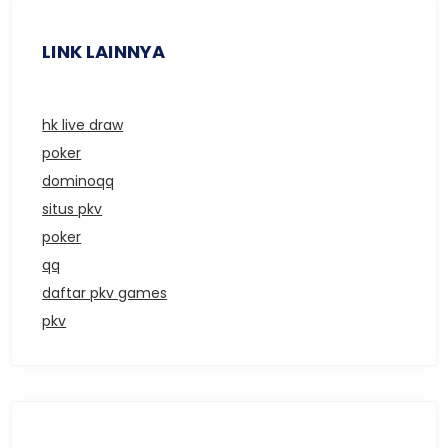
LINK LAINNYA
hk live draw
poker
dominoqq
situs pkv
poker
qq
daftar pkv games
pkv