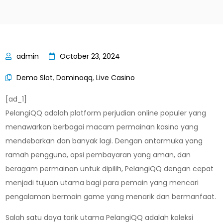
October 23, 2024
Demo Slot
,
Dominoqq
,
Live Casino
[ad_1]
PelangiQQ adalah platform perjudian online populer yang
menawarkan berbagai macam permainan kasino yang
mendebarkan dan banyak lagi. Dengan antarmuka yang
ramah pengguna, opsi pembayaran yang aman, dan
beragam permainan untuk dipilih, PelangiQQ dengan cepat
menjadi tujuan utama bagi para pemain yang mencari
pengalaman bermain game yang menarik dan bermanfaat.
Salah satu daya tarik utama PelangiQQ adalah koleksi