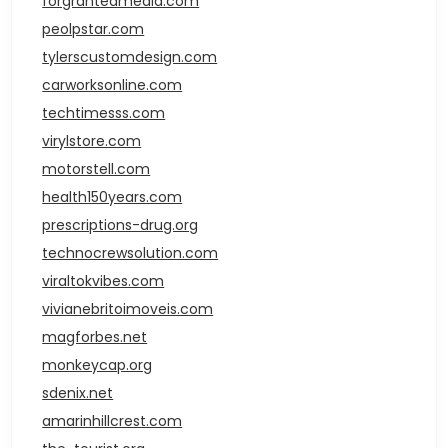
forgrantedmedia.com
peolpstar.com
tylerscustomdesign.com
carworksonline.com
techtimesss.com
virylstore.com
motorstell.com
health150years.com
prescriptions-drug.org
technocrewsolution.com
viraltokvibes.com
vivianebritoimoveis.com
magforbes.net
monkeycap.org
sdenix.net
amarinhillcrest.com