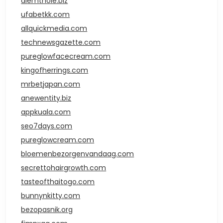
diemthole.biz
ufabetkk.com
allquickmedia.com
technewsgazette.com
pureglowfacecream.com
kingofherrings.com
mrbetjapan.com
anewentity.biz
appkuala.com
seo7days.com
pureglowcream.com
bloemenbezorgenvandaag.com
secrettohairgrowth.com
tasteofthaitogo.com
bunnynkitty.com
bezopasnik.org