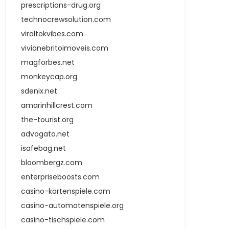
prescriptions-drug.org
technocrewsolution.com
viraltokvibes.com
vivianebritoimoveis.com
magforbes.net
monkeycap.org
sdenix.net
amarinhillcrest.com
the-tourist.org
advogato.net
isafebag.net
bloombergz.com
enterpriseboosts.com
casino-kartenspiele.com
casino-automatenspiele.org
casino-tischspiele.com