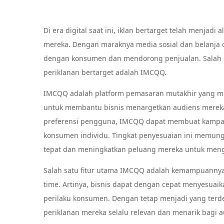
Di era digital saat ini, iklan bertarget telah menjad
mereka. Dengan maraknya media sosial dan belanja o
dengan konsumen dan mendorong penjualan. Salah sat
periklanan bertarget adalah IMCQQ.
IMCQQ adalah platform pemasaran mutakhir yang m
untuk membantu bisnis menargetkan audiens mereka s
preferensi pengguna, IMCQQ dapat membuat kampanye
konsumen individu. Tingkat penyesuaian ini memun
tepat dan meningkatkan peluang mereka untuk meng
Salah satu fitur utama IMCQQ adalah kemampuannya
time. Artinya, bisnis dapat dengan cepat menyesuaik
perilaku konsumen. Dengan tetap menjadi yang te
periklanan mereka selalu relevan dan menarik bagi a