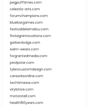
pegpufftimes.com
celestia-arts.com
forumchampions.com
bluebargames.com
festivaldelamalou.com
firstsigninnovations.com
garberdodge.com
swim-wears.com
forgrantedmedia.com
peolpstar.com
tylerscustomdesign.com
carworksonline.com
techtimesss.com
virylstore.com
motorstell.com
health150years.com