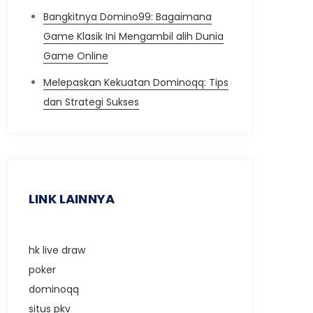
Bangkitnya Domino99: Bagaimana
Game Klasik Ini Mengambil alih Dunia
Game Online
Melepaskan Kekuatan Dominoqq: Tips
dan Strategi Sukses
LINK LAINNYA
hk live draw
poker
dominoqq
situs pkv