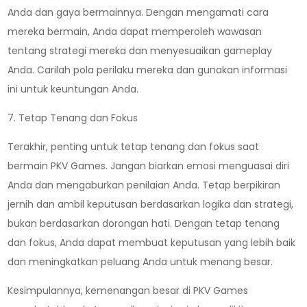
Anda dan gaya bermainnya. Dengan mengamati cara
mereka bermain, Anda dapat memperoleh wawasan
tentang strategi mereka dan menyesuaikan gameplay
Anda. Carilah pola perilaku mereka dan gunakan informasi
ini untuk keuntungan Anda.
7. Tetap Tenang dan Fokus
Terakhir, penting untuk tetap tenang dan fokus saat
bermain PKV Games. Jangan biarkan emosi menguasai diri
Anda dan mengaburkan penilaian Anda. Tetap berpikiran
jernih dan ambil keputusan berdasarkan logika dan strategi,
bukan berdasarkan dorongan hati. Dengan tetap tenang
dan fokus, Anda dapat membuat keputusan yang lebih baik
dan meningkatkan peluang Anda untuk menang besar.
Kesimpulannya, kemenangan besar di PKV Games