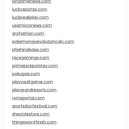
longtimenewz.com
luckysportss.com
luckpeakplay.com
usamicronews.com
grofashion.com
pokemongoevolutioncalc.com
phishingbase.com
racegamings.com
primejackpotstay.com
pokugaa.com
playvaultgame.com
playgrandresorts.com
romsportal.com
sportsdocfestival.com
shestylestore.com
thingsiwontfinish.com