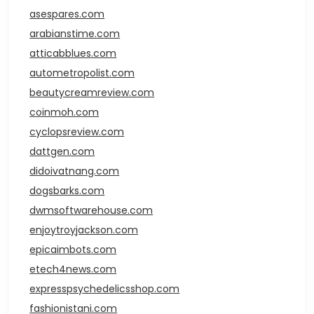
asespares.com
arabianstime.com
atticabblues.com
autometropolist.com
beautycreamreview.com
coinmoh.com
cyclopsreview.com
dattgen.com
didoivatnang.com
dogsbarks.com
dwmsoftwarehouse.com
enjoytroyjackson.com
epicaimbots.com
etech4news.com
expresspsychedelicsshop.com
fashionistani.com