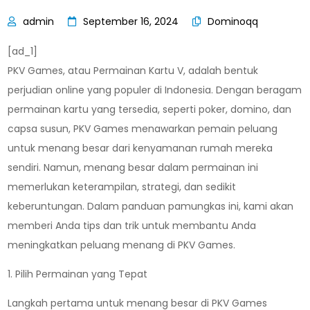
September 16, 2024
Dominoqq
[ad_1]
PKV Games, atau Permainan Kartu V, adalah bentuk
perjudian online yang populer di Indonesia. Dengan beragam
permainan kartu yang tersedia, seperti poker, domino, dan
capsa susun, PKV Games menawarkan pemain peluang
untuk menang besar dari kenyamanan rumah mereka
sendiri. Namun, menang besar dalam permainan ini
memerlukan keterampilan, strategi, dan sedikit
keberuntungan. Dalam panduan pamungkas ini, kami akan
memberi Anda tips dan trik untuk membantu Anda
meningkatkan peluang menang di PKV Games.
1. Pilih Permainan yang Tepat
Langkah pertama untuk menang besar di PKV Games