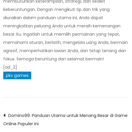
membutuhkan keterampilan, strategi, dan sedikit
keberuntungan. Dengan mengikuti tip dan trik yang
diuraikan dalam panduan utama ini, Anda dapat
meningkatkan peluang Anda untuk meraih kemenangan
besar itu. Ingatlah untuk memilih permainan yang tepat,
memahami aturan, berlatih, mengelola uang Anda, bermain
agresif, memperhatikan lawan Anda, dan tetap tenang dan
fokus. Semoga beruntung dan selamat bermain!
[ad_2]
pkv games
Post
Domino99: Panduan Utama untuk Menang Besar di Game
Online Populer ini
navigation