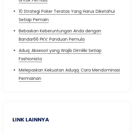
10 Strategi Poker Teratas Yang Harus Diketahui
Setiap Pemain
Bebaskan Keberuntungan Anda dengan
Bandar66 PKV: Panduan Pemula
Aduq: Aksesori yang Wajib Dimiliki Setiap
Fashionista
Melepaskan Kekuatan Aduqq: Cara Mendominasi
Permainan
LINK LAINNYA