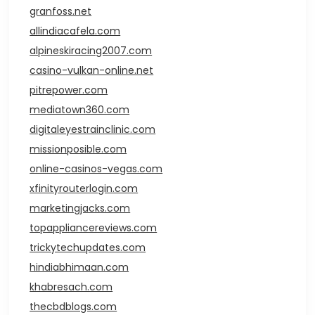
granfoss.net
allindiacafela.com
alpineskiracing2007.com
casino-vulkan-online.net
pitrepower.com
mediatown360.com
digitaleyestrainclinic.com
missionposible.com
online-casinos-vegas.com
xfinityrouterlogin.com
marketingjacks.com
topappliancereviews.com
trickytechupdates.com
hindiabhimaan.com
khabresach.com
thecbdblogs.com