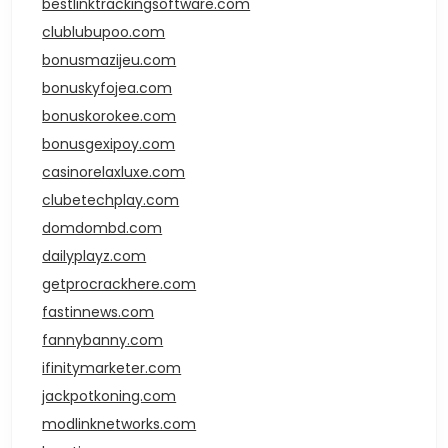
bestlinktrackingsoftware.com
clublubupoo.com
bonusmazijeu.com
bonuskyfojea.com
bonuskorokee.com
bonusgexipoy.com
casinorelaxluxe.com
clubetechplay.com
domdombd.com
dailyplayz.com
getprocrackhere.com
fastinnews.com
fannybanny.com
ifinitymarketer.com
jackpotkoning.com
modlinknetworks.com