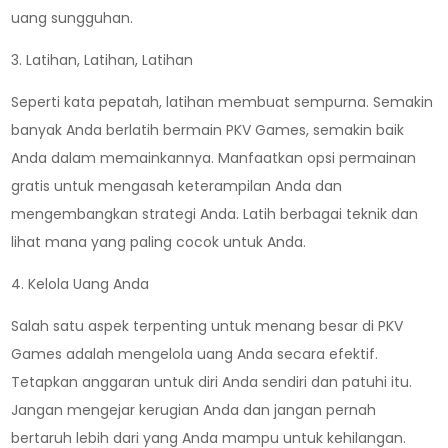
uang sungguhan.
3. Latihan, Latihan, Latihan
Seperti kata pepatah, latihan membuat sempurna. Semakin
banyak Anda berlatih bermain PKV Games, semakin baik
Anda dalam memainkannya. Manfaatkan opsi permainan
gratis untuk mengasah keterampilan Anda dan
mengembangkan strategi Anda. Latih berbagai teknik dan
lihat mana yang paling cocok untuk Anda.
4. Kelola Uang Anda
Salah satu aspek terpenting untuk menang besar di PKV
Games adalah mengelola uang Anda secara efektif.
Tetapkan anggaran untuk diri Anda sendiri dan patuhi itu.
Jangan mengejar kerugian Anda dan jangan pernah
bertaruh lebih dari yang Anda mampu untuk kehilangan.