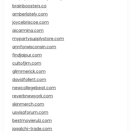
brainboosters.co
amberlately.com
joycebriscoe.com
aicarmina.com
mypartysupplystore.com
annforwisconsin.com
findjaipur.com
cultofjim.com
glimmerick.com
davidfollett.com
newcollegebeat.com
reverbnewyork.com
skinmerch.com
usvisaforum.com
bestmovierulz.com
jagalchi-trade.com