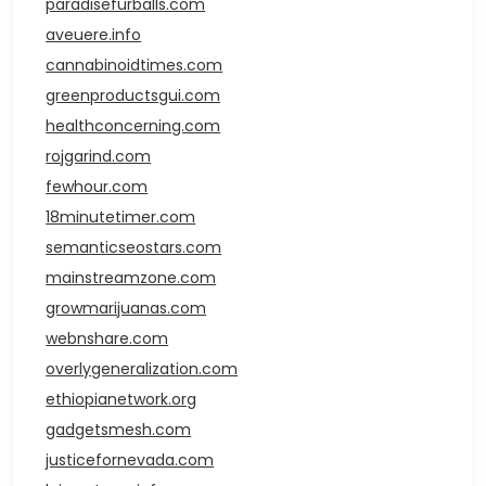
paradisefurballs.com
aveuere.info
cannabinoidtimes.com
greenproductsgui.com
healthconcerning.com
rojgarind.com
fewhour.com
18minutetimer.com
semanticseostars.com
mainstreamzone.com
growmarijuanas.com
webnshare.com
overlygeneralization.com
ethiopianetwork.org
gadgetsmesh.com
justicefornevada.com