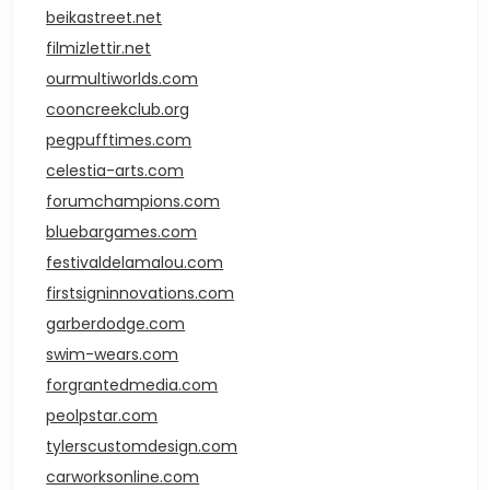
beikastreet.net
filmizlettir.net
ourmultiworlds.com
cooncreekclub.org
pegpufftimes.com
celestia-arts.com
forumchampions.com
bluebargames.com
festivaldelamalou.com
firstsigninnovations.com
garberdodge.com
swim-wears.com
forgrantedmedia.com
peolpstar.com
tylerscustomdesign.com
carworksonline.com