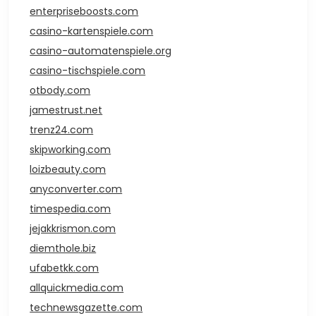
enterpriseboosts.com
casino-kartenspiele.com
casino-automatenspiele.org
casino-tischspiele.com
otbody.com
jamestrust.net
trenz24.com
skipworking.com
loizbeauty.com
anyconverter.com
timespedia.com
jejakkrismon.com
diemthole.biz
ufabetkk.com
allquickmedia.com
technewsgazette.com