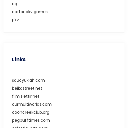
qq
daftar pkv games
pkv
Links
saucyukiah.com
beikastreet.net
filmizlettir.net
ourmultiworlds.com
cooncreekclub.org
pegpufftimes.com