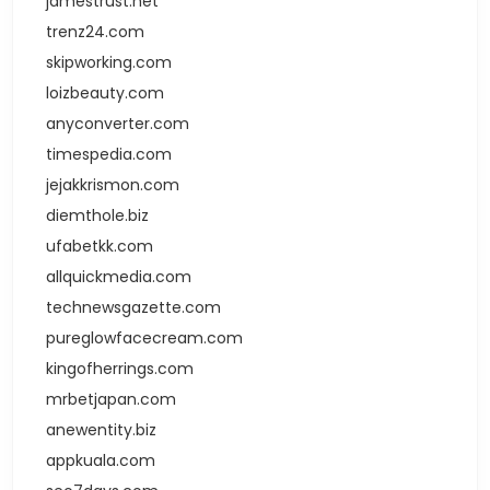
jamestrust.net
trenz24.com
skipworking.com
loizbeauty.com
anyconverter.com
timespedia.com
jejakkrismon.com
diemthole.biz
ufabetkk.com
allquickmedia.com
technewsgazette.com
pureglowfacecream.com
kingofherrings.com
mrbetjapan.com
anewentity.biz
appkuala.com