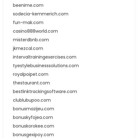
beenime.com
sodecia-kemmerich.com
fun-mak.com
casino888world.com
misterdbnb.com
jkmezcal.com
intervaltrainingexercises.com
tyestylebusinesssolutions.com
royalpoipet.com
thestaurant.com
bestlinktrackingsoftware.com
clublubupoo.com
bonusmazijeu.com
bonuskyfojea.com
bonuskorokee.com
bonusgexipoy.com