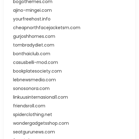
bogothemes.com
ajino-mingei.com
yourfreehost.info
cheapnorthfacejacketsm.com
gurjoshhomes.com
tombradydiet.com
bonthaiclub.com
casusbelli-mod.com
bookplatesociety.com
lebnewsmedia.com
sonosonora.com
linkuusinternasional1.com
friendsroll.com
spiderclothing.net
wondergadgetsshop.com
seatgurunews.com