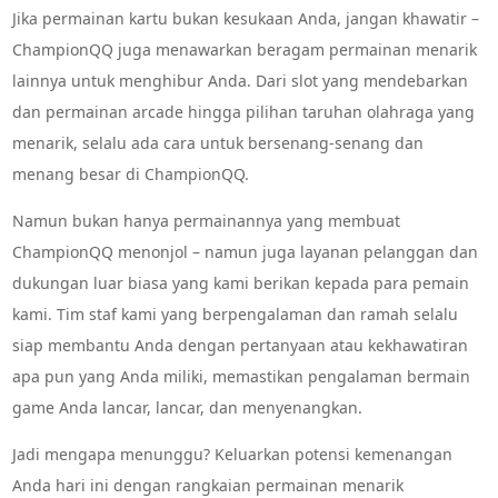
Jika permainan kartu bukan kesukaan Anda, jangan khawatir –
ChampionQQ juga menawarkan beragam permainan menarik
lainnya untuk menghibur Anda. Dari slot yang mendebarkan
dan permainan arcade hingga pilihan taruhan olahraga yang
menarik, selalu ada cara untuk bersenang-senang dan
menang besar di ChampionQQ.
Namun bukan hanya permainannya yang membuat
ChampionQQ menonjol – namun juga layanan pelanggan dan
dukungan luar biasa yang kami berikan kepada para pemain
kami. Tim staf kami yang berpengalaman dan ramah selalu
siap membantu Anda dengan pertanyaan atau kekhawatiran
apa pun yang Anda miliki, memastikan pengalaman bermain
game Anda lancar, lancar, dan menyenangkan.
Jadi mengapa menunggu? Keluarkan potensi kemenangan
Anda hari ini dengan rangkaian permainan menarik