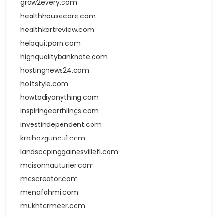
grow2every.com
healthhousecare.com
healthkartreview.com
helpquitporn.com
highqualitybanknote.com
hostingnews24.com
hottstyle.com
howtodiyanything.com
inspiringearthlings.com
investindependent.com
kralbozguncu1.com
landscapinggainesvillefl.com
maisonhauturier.com
mascreator.com
menafahmi.com
mukhtarmeer.com