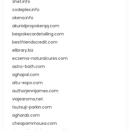
3net.info
codeplex.info
okena.info
akunidpropokerqq.com
bespokecardetailing.com
bestfriendscredit.com
elibrary.biz
eczema-naturalcures.com
astro-bath.com
aghapal.com
altu-expo.com
authorjennijames.com
viajearoma.net
tsutsuji-parkin.com
agharab.com
cheapammousa.com