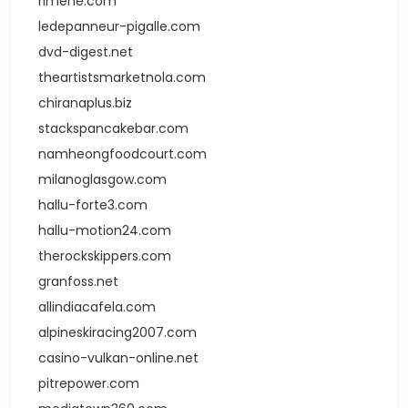
rimene.com
ledepanneur-pigalle.com
dvd-digest.net
theartistsmarketnola.com
chiranaplus.biz
stackspancakebar.com
namheongfoodcourt.com
milanoglasgow.com
hallu-forte3.com
hallu-motion24.com
therockskippers.com
granfoss.net
allindiacafela.com
alpineskiracing2007.com
casino-vulkan-online.net
pitrepower.com