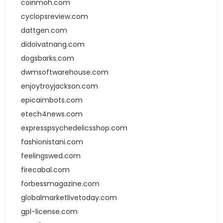
coinmoh.com
cyclopsreview.com
dattgen.com
didoivatnang.com
dogsbarks.com
dwmsoftwarehouse.com
enjoytroyjackson.com
epicaimbots.com
etech4news.com
expresspsychedelicsshop.com
fashionistani.com
feelingswed.com
firecabal.com
forbessmagazine.com
globalmarketlivetoday.com
gpl-license.com