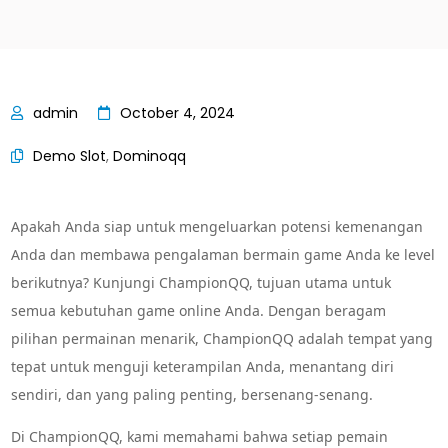
October 4, 2024
Demo Slot
,
Dominoqq
Apakah Anda siap untuk mengeluarkan potensi kemenangan
Anda dan membawa pengalaman bermain game Anda ke level
berikutnya? Kunjungi ChampionQQ, tujuan utama untuk
semua kebutuhan game online Anda. Dengan beragam
pilihan permainan menarik, ChampionQQ adalah tempat yang
tepat untuk menguji keterampilan Anda, menantang diri
sendiri, dan yang paling penting, bersenang-senang.
Di ChampionQQ, kami memahami bahwa setiap pemain