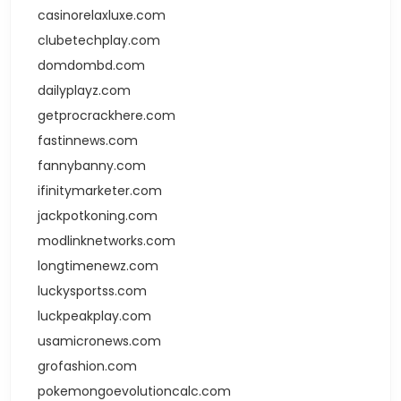
casinorelaxluxe.com
clubetechplay.com
domdombd.com
dailyplayz.com
getprocrackhere.com
fastinnews.com
fannybanny.com
ifinitymarketer.com
jackpotkoning.com
modlinknetworks.com
longtimenewz.com
luckysportss.com
luckpeakplay.com
usamicronews.com
grofashion.com
pokemongoevolutioncalc.com