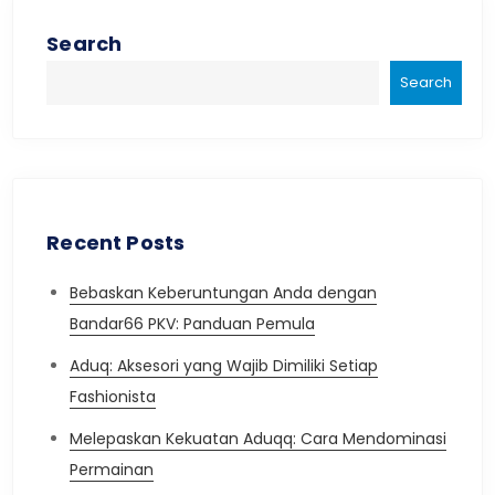
Search
Search
Recent Posts
Bebaskan Keberuntungan Anda dengan
Bandar66 PKV: Panduan Pemula
Aduq: Aksesori yang Wajib Dimiliki Setiap
Fashionista
Melepaskan Kekuatan Aduqq: Cara Mendominasi
Permainan