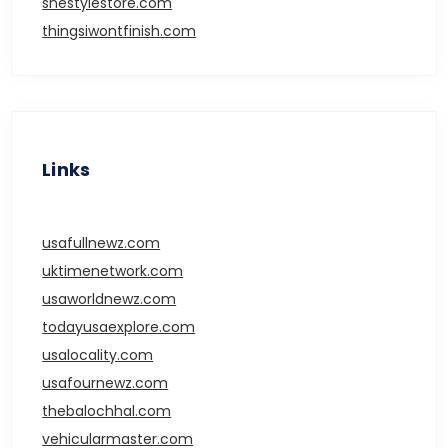
shestylestore.com
thingsiwontfinish.com
Links
usafullnewz.com
uktimenetwork.com
usaworldnewz.com
todayusaexplore.com
usalocality.com
usafournewz.com
thebalochhal.com
vehicularmaster.com