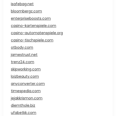
isafebag.net
bloombergz.com
enterpriseboosts.com
casino-kartenspiele.com
casino-automatenspiele.org
casino-tischspiele.com
otbody.com
jamestrust.net
trenz24.com
skipworking.com
loizbeauty.com
anyconverter.com
timespedia.com
jejakkrismon.com
diemthole.biz
ufabetkk.com