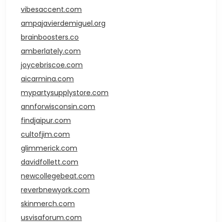
vibesaccent.com
ampajavierdemiguel.org
brainboosters.co
amberlately.com
joycebriscoe.com
aicarmina.com
mypartysupplystore.com
annforwisconsin.com
findjaipur.com
cultofjim.com
glimmerick.com
davidfollett.com
newcollegebeat.com
reverbnewyork.com
skinmerch.com
usvisaforum.com