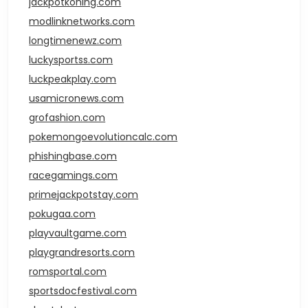
jackpotkoning.com
modlinknetworks.com
longtimenewz.com
luckysportss.com
luckpeakplay.com
usamicronews.com
grofashion.com
pokemongoevolutioncalc.com
phishingbase.com
racegamings.com
primejackpotstay.com
pokugaa.com
playvaultgame.com
playgrandresorts.com
romsportal.com
sportsdocfestival.com