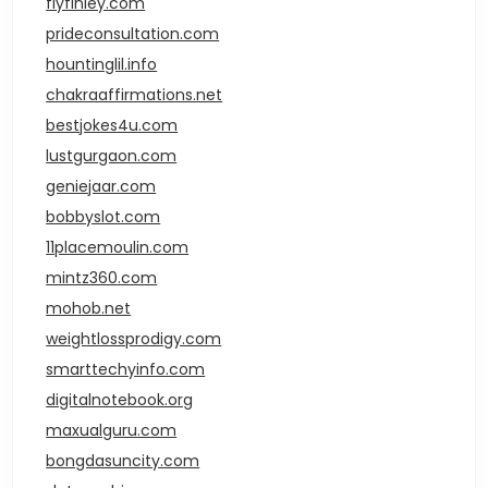
flyfinley.com
prideconsultation.com
hountinglil.info
chakraaffirmations.net
bestjokes4u.com
lustgurgaon.com
geniejaar.com
bobbyslot.com
11placemoulin.com
mintz360.com
mohob.net
weightlossprodigy.com
smarttechyinfo.com
digitalnotebook.org
maxualguru.com
bongdasuncity.com