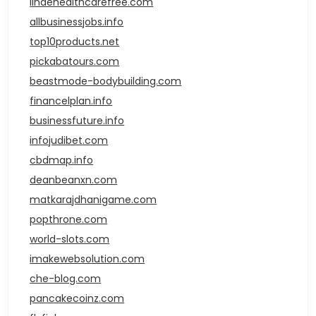
lindehealthcarefree.com
allbusinessjobs.info
top10products.net
pickabatours.com
beastmode-bodybuilding.com
financelplan.info
businessfuture.info
infojudibet.com
cbdmap.info
deanbeanxn.com
matkarajdhanigame.com
popthrone.com
world-slots.com
imakewebsolution.com
che-blog.com
pancakecoinz.com