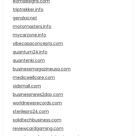
eomdesigns.com
triptrekker.info
gendxxi.net
motomasters.info
mycarzone.info
vibecasaconcepts.com
quantum24.info
quantenki.com
businessmagazineusa.com
medicwellcare.com
vidsmall.com
businessnews2day.com
worldnewsrecords.com
sterilepro24.com
solidtechbusiness.com
reviewcardgaming.com