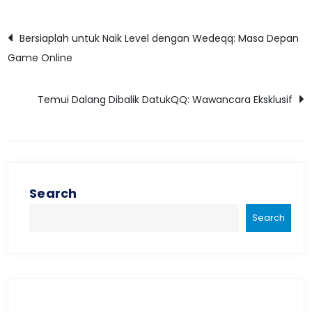
Post
Bersiaplah untuk Naik Level dengan Wedeqq: Masa Depan
Game Online
navigation
Temui Dalang Dibalik DatukQQ: Wawancara Eksklusif
Search
Search