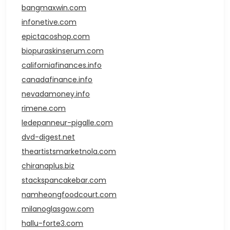
bangmaxwin.com
infonetive.com
epictacoshop.com
biopuraskinserum.com
californiafinances.info
canadafinance.info
nevadamoney.info
rimene.com
ledepanneur-pigalle.com
dvd-digest.net
theartistsmarketnola.com
chiranaplus.biz
stackspancakebar.com
namheongfoodcourt.com
milanoglasgow.com
hallu-forte3.com