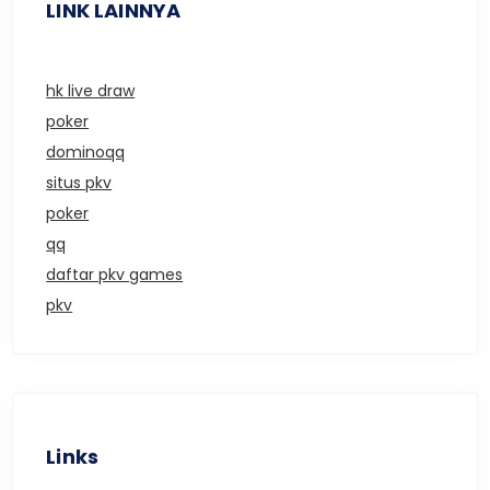
LINK LAINNYA
hk live draw
poker
dominoqq
situs pkv
poker
qq
daftar pkv games
pkv
Links