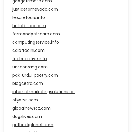
gadgetsmesh.com
justicefornevada.com
leisuretours.info
hellotbsbro.com
farmandpetscare.com
computingservice.info
caiofracini.com
techpositive.info
unseonrang.com
pak-urdu-poetry.com
blogcetra.com
internetmarketingsolutions.co
ollystvs.com
globalnewscx.com
dogslives.com
pdfbookplanet.com