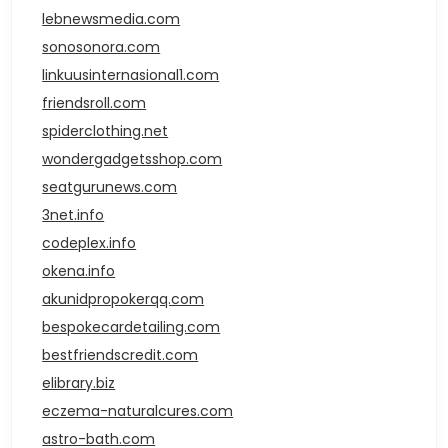
lebnewsmedia.com
sonosonora.com
linkuusinternasional1.com
friendsroll.com
spiderclothing.net
wondergadgetsshop.com
seatgurunews.com
3net.info
codeplex.info
okena.info
akunidpropokerqq.com
bespokecardetailing.com
bestfriendscredit.com
elibrary.biz
eczema-naturalcures.com
astro-bath.com