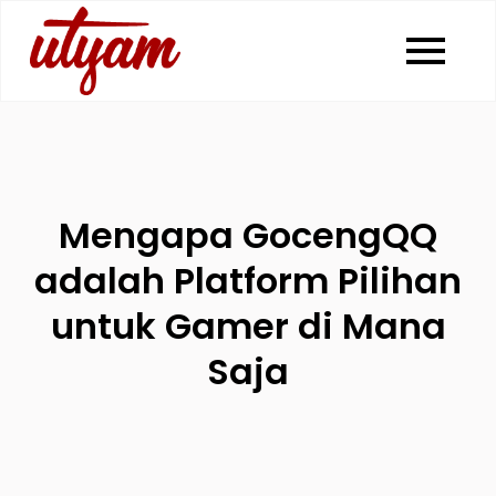
Skip
to
Situs Judi Online
Temukan situs judi online gampang
content
menang dengan banyak pilihan
Gampang Menang
game. Mainkan berbagai permainan
dengan peluang menang tinggi dan
dengan Banyak
raih kemenangan besar.
Pilihan Game
Mengapa GocengQQ
adalah Platform Pilihan
untuk Gamer di Mana
Saja