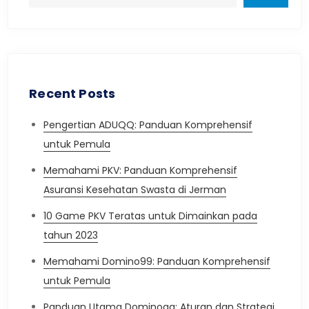
Recent Posts
Pengertian ADUQQ: Panduan Komprehensif
untuk Pemula
Memahami PKV: Panduan Komprehensif
Asuransi Kesehatan Swasta di Jerman
10 Game PKV Teratas untuk Dimainkan pada
tahun 2023
Memahami Domino99: Panduan Komprehensif
untuk Pemula
Panduan Utama Dominoqq: Aturan dan Strategi