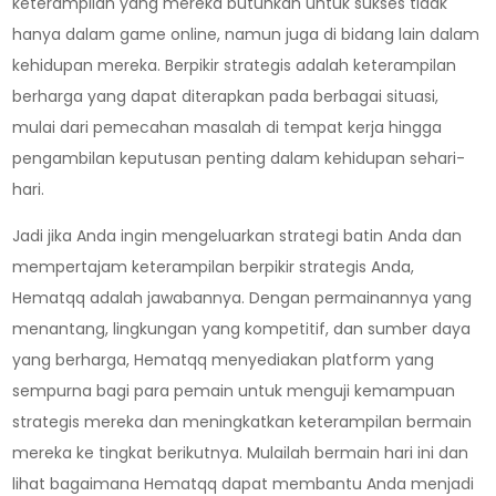
keterampilan yang mereka butuhkan untuk sukses tidak
hanya dalam game online, namun juga di bidang lain dalam
kehidupan mereka. Berpikir strategis adalah keterampilan
berharga yang dapat diterapkan pada berbagai situasi,
mulai dari pemecahan masalah di tempat kerja hingga
pengambilan keputusan penting dalam kehidupan sehari-
hari.
Jadi jika Anda ingin mengeluarkan strategi batin Anda dan
mempertajam keterampilan berpikir strategis Anda,
Hematqq adalah jawabannya. Dengan permainannya yang
menantang, lingkungan yang kompetitif, dan sumber daya
yang berharga, Hematqq menyediakan platform yang
sempurna bagi para pemain untuk menguji kemampuan
strategis mereka dan meningkatkan keterampilan bermain
mereka ke tingkat berikutnya. Mulailah bermain hari ini dan
lihat bagaimana Hematqq dapat membantu Anda menjadi