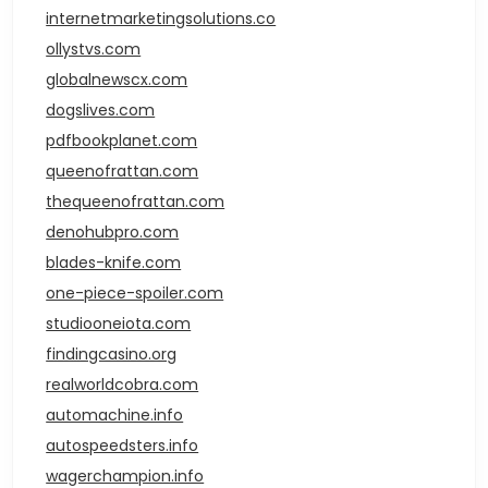
internetmarketingsolutions.co
ollystvs.com
globalnewscx.com
dogslives.com
pdfbookplanet.com
queenofrattan.com
thequeenofrattan.com
denohubpro.com
blades-knife.com
one-piece-spoiler.com
studiooneiota.com
findingcasino.org
realworldcobra.com
automachine.info
autospeedsters.info
wagerchampion.info