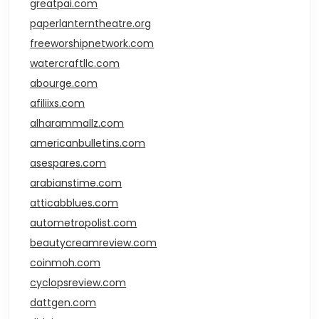
greatpai.com
paperlanterntheatre.org
freeworshipnetwork.com
watercraftllc.com
abourge.com
afiliixs.com
alharammallz.com
americanbulletins.com
asespares.com
arabianstime.com
atticabblues.com
autometropolist.com
beautycreamreview.com
coinmoh.com
cyclopsreview.com
dattgen.com