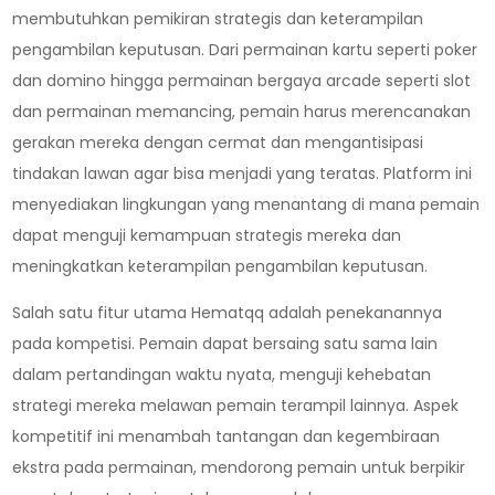
membutuhkan pemikiran strategis dan keterampilan
pengambilan keputusan. Dari permainan kartu seperti poker
dan domino hingga permainan bergaya arcade seperti slot
dan permainan memancing, pemain harus merencanakan
gerakan mereka dengan cermat dan mengantisipasi
tindakan lawan agar bisa menjadi yang teratas. Platform ini
menyediakan lingkungan yang menantang di mana pemain
dapat menguji kemampuan strategis mereka dan
meningkatkan keterampilan pengambilan keputusan.
Salah satu fitur utama Hematqq adalah penekanannya
pada kompetisi. Pemain dapat bersaing satu sama lain
dalam pertandingan waktu nyata, menguji kehebatan
strategi mereka melawan pemain terampil lainnya. Aspek
kompetitif ini menambah tantangan dan kegembiraan
ekstra pada permainan, mendorong pemain untuk berpikir