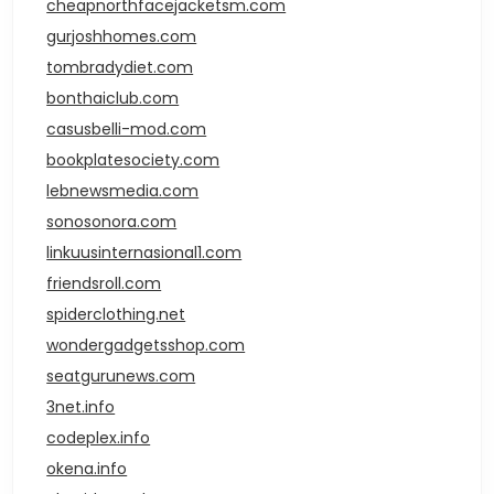
cheapnorthfacejacketsm.com
gurjoshhomes.com
tombradydiet.com
bonthaiclub.com
casusbelli-mod.com
bookplatesociety.com
lebnewsmedia.com
sonosonora.com
linkuusinternasional1.com
friendsroll.com
spiderclothing.net
wondergadgetsshop.com
seatgurunews.com
3net.info
codeplex.info
okena.info