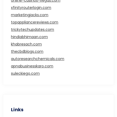
online-casinos-vegas.com
xfinityrouterlogin.com
marketingjacks.com
topappliancereviews.com
trickytechupdates.com
hindiabhimaan.com
khabresach.com
thecbdblogs.com
autoresearchchemicals.com
apnabusinesskaro.com
suleckiego.com
Links