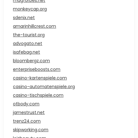
magforbes.net
monkeycap.org
sdenix.net
amarinhillcrest.com
the-tourist.org
advogato.net
isafebag.net
bloombergz.com
enterpriseboosts.com
casino-kartenspiele.com
casino-automatenspiele.org
casino-tischspiele.com
otbody.com
jamestrust.net
trenz24.com
skipworking.com