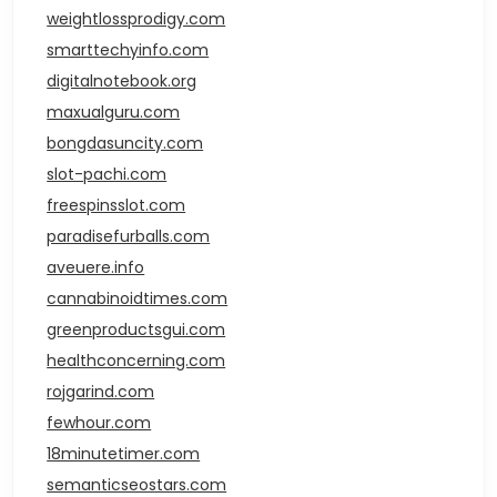
weightlossprodigy.com
smarttechyinfo.com
digitalnotebook.org
maxualguru.com
bongdasuncity.com
slot-pachi.com
freespinsslot.com
paradisefurballs.com
aveuere.info
cannabinoidtimes.com
greenproductsgui.com
healthconcerning.com
rojgarind.com
fewhour.com
18minutetimer.com
semanticseostars.com