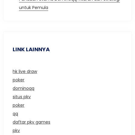
untuk Pemula
LINK LAINNYA
hk live draw
poker
dominoqq
situs pkv
poker
qq
daftar pkv games
pkv