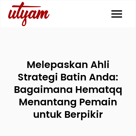
Skip
to
Situs Judi Online
Temukan situs judi online gampang
content
menang dengan banyak pilihan
Gampang Menang
game. Mainkan berbagai permainan
dengan peluang menang tinggi dan
dengan Banyak
raih kemenangan besar.
Pilihan Game
Melepaskan Ahli
Strategi Batin Anda:
Bagaimana Hematqq
Menantang Pemain
untuk Berpikir