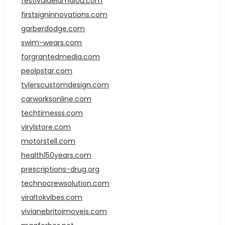
festivaldelamalou.com
firstsigninnovations.com
garberdodge.com
swim-wears.com
forgrantedmedia.com
peolpstar.com
tylerscustomdesign.com
carworksonline.com
techtimesss.com
virylstore.com
motorstell.com
health150years.com
prescriptions-drug.org
technocrewsolution.com
viraltokvibes.com
vivianebritoimoveis.com