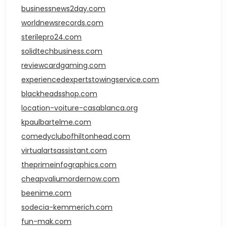
businessnews2day.com
worldnewsrecords.com
sterilepro24.com
solidtechbusiness.com
reviewcardgaming.com
experiencedexpertstowingservice.com
blackheadsshop.com
location-voiture-casablanca.org
kpaulbartelme.com
comedyclubofhiltonhead.com
virtualartsassistant.com
theprimeinfographics.com
cheapvaliumordernow.com
beenime.com
sodecia-kemmerich.com
fun-mak.com