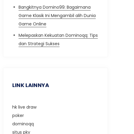
Bangkitnya Domino99: Bagaimana
Game Klasik Ini Mengambil alih Dunia
Game Online
Melepaskan Kekuatan Dominoqq: Tips
dan Strategi Sukses
LINK LAINNYA
hk live draw
poker
dominoqq
situs pkv