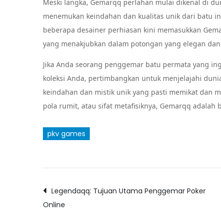
Meski langka, Gemarqq perlahan mulai dikenal di d
menemukan keindahan dan kualitas unik dari batu i
beberapa desainer perhiasan kini memasukkan Gema
yang menakjubkan dalam potongan yang elegan dan
Jika Anda seorang penggemar batu permata yang in
koleksi Anda, pertimbangkan untuk menjelajahi dun
keindahan dan mistik unik yang pasti memikat dan m
pola rumit, atau sifat metafisiknya, Gemarqq adalah 
pkv games
Post
Legendaqq: Tujuan Utama Penggemar Poker
Online