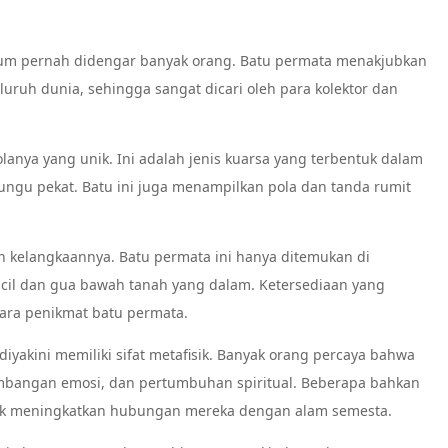
um pernah didengar banyak orang. Batu permata menakjubkan
eluruh dunia, sehingga sangat dicari oleh para kolektor dan
nya yang unik. Ini adalah jenis kuarsa yang terbentuk dalam
 ungu pekat. Batu ini juga menampilkan pola dan tanda rumit
h kelangkaannya. Batu permata ini hanya ditemukan di
ncil dan gua bawah tanah yang dalam. Ketersediaan yang
para penikmat batu permata.
yakini memiliki sifat metafisik. Banyak orang percaya bahwa
eimbangan emosi, dan pertumbuhan spiritual. Beberapa bahkan
uk meningkatkan hubungan mereka dengan alam semesta.