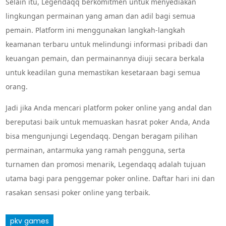
Selain itu, Legendaqq berkomitmen untuk menyediakan
lingkungan permainan yang aman dan adil bagi semua
pemain. Platform ini menggunakan langkah-langkah
keamanan terbaru untuk melindungi informasi pribadi dan
keuangan pemain, dan permainannya diuji secara berkala
untuk keadilan guna memastikan kesetaraan bagi semua
orang.
Jadi jika Anda mencari platform poker online yang andal dan
bereputasi baik untuk memuaskan hasrat poker Anda, Anda
bisa mengunjungi Legendaqq. Dengan beragam pilihan
permainan, antarmuka yang ramah pengguna, serta
turnamen dan promosi menarik, Legendaqq adalah tujuan
utama bagi para penggemar poker online. Daftar hari ini dan
rasakan sensasi poker online yang terbaik.
pkv games