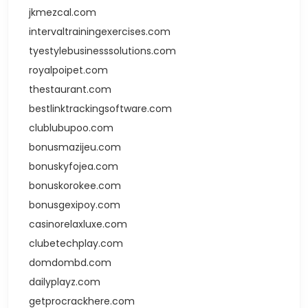
jkmezcal.com
intervaltrainingexercises.com
tyestylebusinesssolutions.com
royalpoipet.com
thestaurant.com
bestlinktrackingsoftware.com
clublubupoo.com
bonusmazijeu.com
bonuskyfojea.com
bonuskorokee.com
bonusgexipoy.com
casinorelaxluxe.com
clubetechplay.com
domdombd.com
dailyplayz.com
getprocrackhere.com