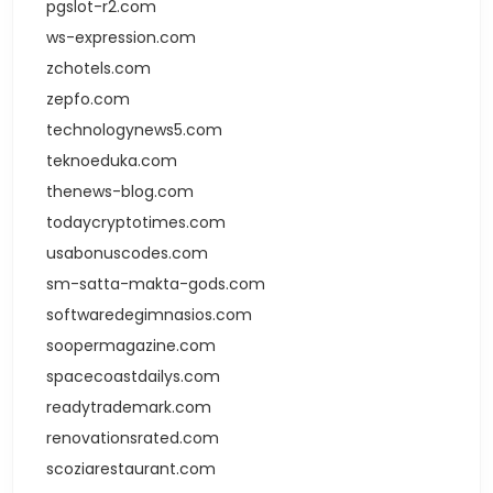
pgslot-r2.com
ws-expression.com
zchotels.com
zepfo.com
technologynews5.com
teknoeduka.com
thenews-blog.com
todaycryptotimes.com
usabonuscodes.com
sm-satta-makta-gods.com
softwaredegimnasios.com
soopermagazine.com
spacecoastdailys.com
readytrademark.com
renovationsrated.com
scoziarestaurant.com