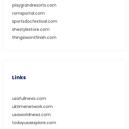
playgrandresorts.com
romsportal.com
sportsdocfestival.com
shestylestore.com
thingsiwontfinish.com
Links
usafullnewz.com
uktimenetwork.com
usaworldnewz.com
todayusaexplore.com