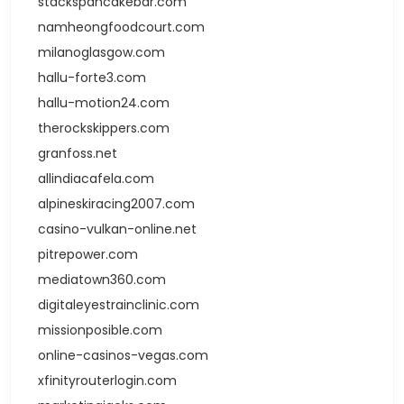
stackspancakebar.com
namheongfoodcourt.com
milanoglasgow.com
hallu-forte3.com
hallu-motion24.com
therockskippers.com
granfoss.net
allindiacafela.com
alpineskiracing2007.com
casino-vulkan-online.net
pitrepower.com
mediatown360.com
digitaleyestrainclinic.com
missionposible.com
online-casinos-vegas.com
xfinityrouterlogin.com