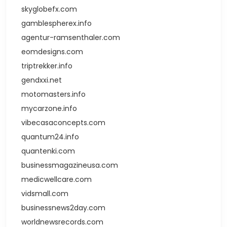
skyglobefx.com
gamblespherex.info
agentur-ramsenthaler.com
eomdesigns.com
triptrekker.info
gendxxi.net
motomasters.info
mycarzone.info
vibecasaconcepts.com
quantum24.info
quantenki.com
businessmagazineusa.com
medicwellcare.com
vidsmall.com
businessnews2day.com
worldnewsrecords.com