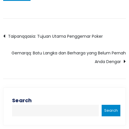
Post
Taipanqqasia: Tujuan Utama Penggemar Poker
navigation
Gemarqq: Batu Langka dan Berharga yang Belum Pernah
Anda Dengar
Search
Search