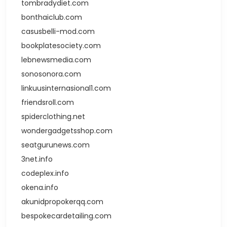
tombradydiet.com
bonthaiclub.com
casusbelli-mod.com
bookplatesociety.com
lebnewsmedia.com
sonosonora.com
linkuusinternasional1.com
friendsroll.com
spiderclothing.net
wondergadgetsshop.com
seatgurunews.com
3net.info
codeplex.info
okena.info
akunidpropokerqq.com
bespokecardetailing.com