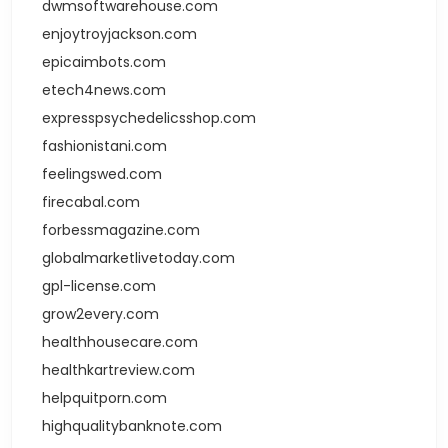
dwmsoftwarehouse.com
enjoytroyjackson.com
epicaimbots.com
etech4news.com
expresspsychedelicsshop.com
fashionistani.com
feelingswed.com
firecabal.com
forbessmagazine.com
globalmarketlivetoday.com
gpl-license.com
grow2every.com
healthhousecare.com
healthkartreview.com
helpquitporn.com
highqualitybanknote.com