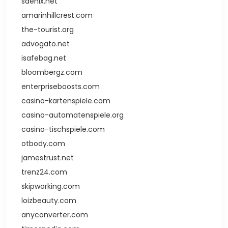
sdenix.net
amarinhillcrest.com
the-tourist.org
advogato.net
isafebag.net
bloombergz.com
enterpriseboosts.com
casino-kartenspiele.com
casino-automatenspiele.org
casino-tischspiele.com
otbody.com
jamestrust.net
trenz24.com
skipworking.com
loizbeauty.com
anyconverter.com