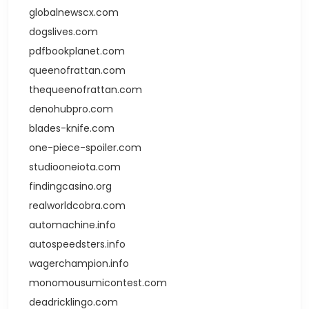
globalnewscx.com
dogslives.com
pdfbookplanet.com
queenofrattan.com
thequeenofrattan.com
denohubpro.com
blades-knife.com
one-piece-spoiler.com
studiooneiota.com
findingcasino.org
realworldcobra.com
automachine.info
autospeedsters.info
wagerchampion.info
monomousumicontest.com
deadricklingo.com