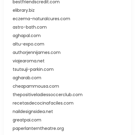
bestfriendscredit.com
elibrary.biz
eczema-naturalcures.com
astro-bath.com
aghapal.com
altu-expo.com
authorjennijames.com
viajearoma.net
tsutsuji-parkin.com
agharab.com
cheapammousa.com
thepositiveladiessoccerclub.com
recetasdecocinafaciles.com
naildesignsidea.net
greatpai.com
paperlanterntheatre.org