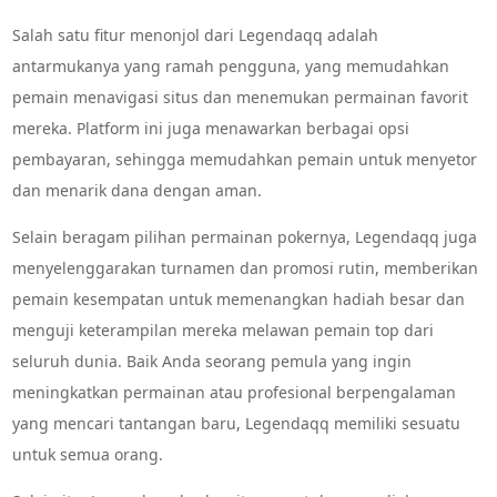
Salah satu fitur menonjol dari Legendaqq adalah
antarmukanya yang ramah pengguna, yang memudahkan
pemain menavigasi situs dan menemukan permainan favorit
mereka. Platform ini juga menawarkan berbagai opsi
pembayaran, sehingga memudahkan pemain untuk menyetor
dan menarik dana dengan aman.
Selain beragam pilihan permainan pokernya, Legendaqq juga
menyelenggarakan turnamen dan promosi rutin, memberikan
pemain kesempatan untuk memenangkan hadiah besar dan
menguji keterampilan mereka melawan pemain top dari
seluruh dunia. Baik Anda seorang pemula yang ingin
meningkatkan permainan atau profesional berpengalaman
yang mencari tantangan baru, Legendaqq memiliki sesuatu
untuk semua orang.