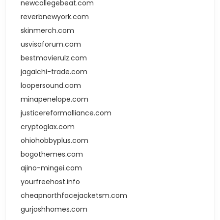
newcollegebeat.com
reverbnewyork.com
skinmerch.com
usvisaforum.com
bestmovierulz.com
jagalchi-trade.com
loopersound.com
minapenelope.com
justicereformalliance.com
cryptoglax.com
ohiohobbyplus.com
bogothemes.com
ajino-mingei.com
yourfreehost.info
cheapnorthfacejacketsm.com
gurjoshhomes.com