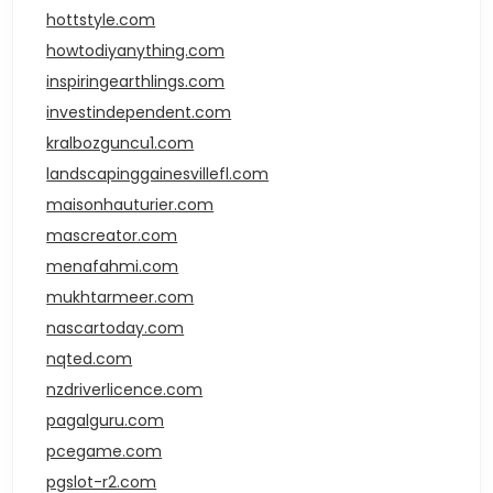
hottstyle.com
howtodiyanything.com
inspiringearthlings.com
investindependent.com
kralbozguncu1.com
landscapinggainesvillefl.com
maisonhauturier.com
mascreator.com
menafahmi.com
mukhtarmeer.com
nascartoday.com
nqted.com
nzdriverlicence.com
pagalguru.com
pcegame.com
pgslot-r2.com