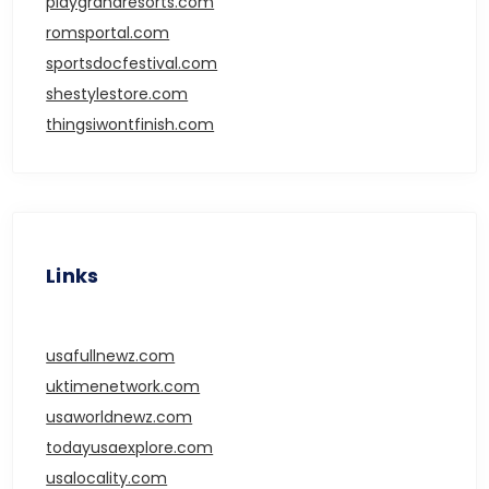
playgrandresorts.com
romsportal.com
sportsdocfestival.com
shestylestore.com
thingsiwontfinish.com
Links
usafullnewz.com
uktimenetwork.com
usaworldnewz.com
todayusaexplore.com
usalocality.com