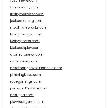
fastinnews.com
fannybanny.com
ifinitymarketer.com
jackpotkoning.com
modlinknetworks.com
longtimenewz.com
luckysportss.com
luckpeakplay.com
usamicronews.com
grofashion.com
pokemongoevolutioncalc.com
phishingbase.com
racegamings.com
primejackpotstay.com
pokugaa.com
playvaultgame.com