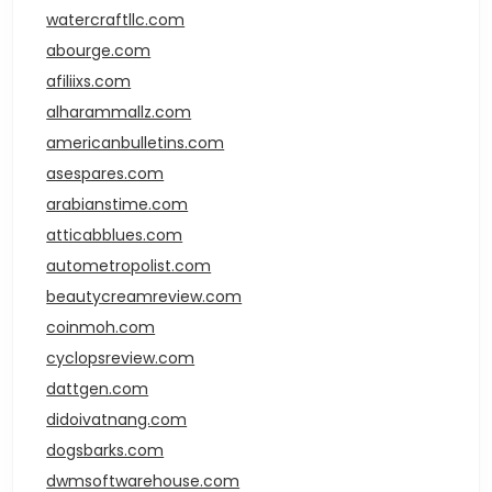
watercraftllc.com
abourge.com
afiliixs.com
alharammallz.com
americanbulletins.com
asespares.com
arabianstime.com
atticabblues.com
autometropolist.com
beautycreamreview.com
coinmoh.com
cyclopsreview.com
dattgen.com
didoivatnang.com
dogsbarks.com
dwmsoftwarehouse.com