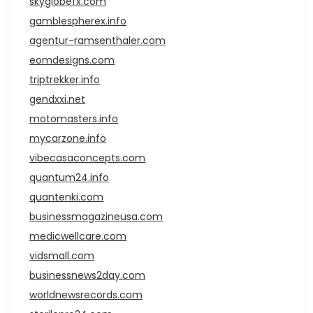
skyglobefx.com
gamblespherex.info
agentur-ramsenthaler.com
eomdesigns.com
triptrekker.info
gendxxi.net
motomasters.info
mycarzone.info
vibecasaconcepts.com
quantum24.info
quantenki.com
businessmagazineusa.com
medicwellcare.com
vidsmall.com
businessnews2day.com
worldnewsrecords.com