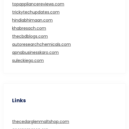
topappliancereviews.com
trickytechupdates.com
hindiabhimaan.com
khabresach.com
thecbdblogs.com
autoresearchchemicals.com
apnabusinesskaro.com
suleckiego.com
Links
thecedarglenmaltshop.com