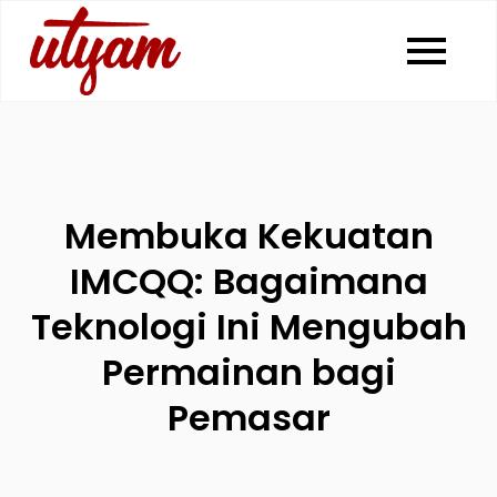
Skip
to
Situs Judi Online
Temukan situs judi online gampang
content
menang dengan banyak pilihan
Gampang Menang
game. Mainkan berbagai permainan
dengan peluang menang tinggi dan
dengan Banyak
raih kemenangan besar.
Pilihan Game
Membuka Kekuatan
IMCQQ: Bagaimana
Teknologi Ini Mengubah
Permainan bagi
Pemasar