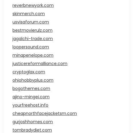
reverbnewyork.com
skinmerch.com
usvisaforum.com
bestmovierulz.com
jagalchi-trade.com
loopersound.com
minapenelope.com
justicereformalliance.com
cryptoglax.com
ohiohobbyplus.com
bogothemes.com
ajino-mingei.com
yourfreehost.info
cheapnorthfacejacketsm.com
gurjoshhomes.com
tombradydiet.com