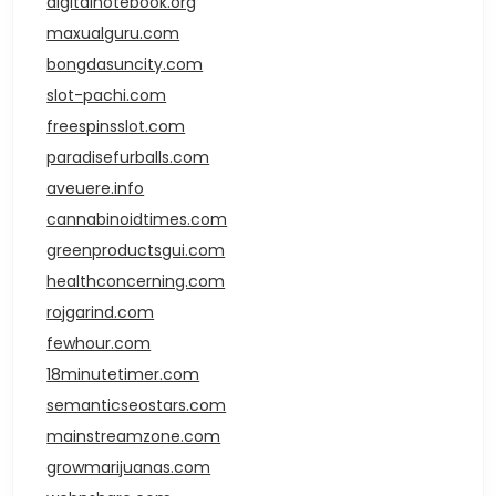
digitalnotebook.org
maxualguru.com
bongdasuncity.com
slot-pachi.com
freespinsslot.com
paradisefurballs.com
aveuere.info
cannabinoidtimes.com
greenproductsgui.com
healthconcerning.com
rojgarind.com
fewhour.com
18minutetimer.com
semanticseostars.com
mainstreamzone.com
growmarijuanas.com