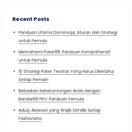
Recent Posts
Panduan Utama Dominoqq: Aturan dan Strategi
untuk Pemula
Memahami Poker88: Panduan Komprehensif
untuk Pemula
10 Strategi Poker Teratas Yang Harus Diketahui
Setiap Pemain
Bebaskan Keberuntungan Anda dengan
Bandar66 PKV: Panduan Pemula
Aduq: Aksesori yang Wajib Dimiliki Setiap
Fashionista