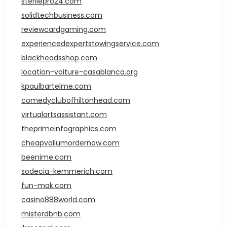
sterilepro24.com
solidtechbusiness.com
reviewcardgaming.com
experiencedexpertstowingservice.com
blackheadsshop.com
location-voiture-casablanca.org
kpaulbartelme.com
comedyclubofhiltonhead.com
virtualartsassistant.com
theprimeinfographics.com
cheapvaliumordernow.com
beenime.com
sodecia-kemmerich.com
fun-mak.com
casino888world.com
misterdbnb.com