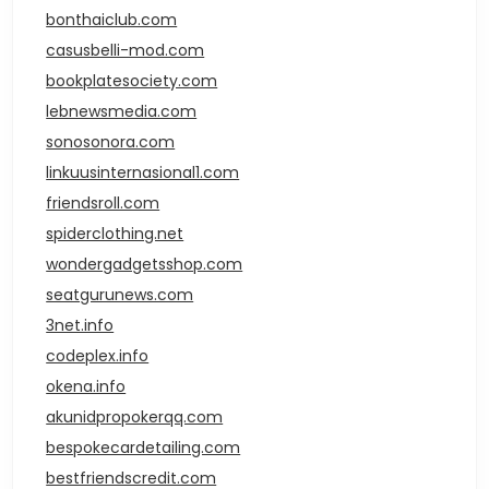
bonthaiclub.com
casusbelli-mod.com
bookplatesociety.com
lebnewsmedia.com
sonosonora.com
linkuusinternasional1.com
friendsroll.com
spiderclothing.net
wondergadgetsshop.com
seatgurunews.com
3net.info
codeplex.info
okena.info
akunidpropokerqq.com
bespokecardetailing.com
bestfriendscredit.com