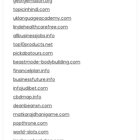
georgemason.org
topicinhindi.com
uklanguageacademy.com
lindehealthcarefree.com
allbusinessjobs.info
top10products.net
pickabatours.com
beastmode-bodybuilding.com
financelplan.info
businessfuture.info
infojudibet.com
cbdmap.info
deanbeanxn.com
matkarajdhanigame.com
popthrone.com
world-slots.com