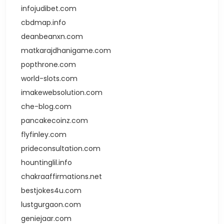
infojudibet.com
cbdmap.info
deanbeanxn.com
matkarajdhanigame.com
popthrone.com
world-slots.com
imakewebsolution.com
che-blog.com
pancakecoinz.com
flyfinley.com
prideconsultation.com
hountinglil.info
chakraaffirmations.net
bestjokes4u.com
lustgurgaon.com
geniejaar.com