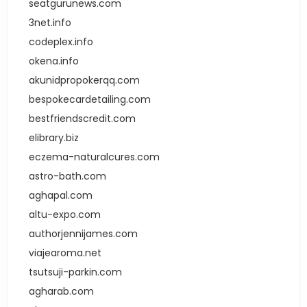
seatgurunews.com
3net.info
codeplex.info
okena.info
akunidpropokerqq.com
bespokecardetailing.com
bestfriendscredit.com
elibrary.biz
eczema-naturalcures.com
astro-bath.com
aghapal.com
altu-expo.com
authorjennijames.com
viajearoma.net
tsutsuji-parkin.com
agharab.com