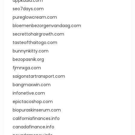
appkuala.com
seo7days.com
pureglowcream.com
bloemenbezorgenvandaag.com
secrettohairgrowth.com
tasteofthaitogo.com
bunnynkitty.com
bezopasnik.org
fjmnxga.com
saigonstartransport.com
bangmaxwin.com
infonetive.com
epictacoshop.com
biopuraskinserum.com
californiafinances.info
canadafinance.info