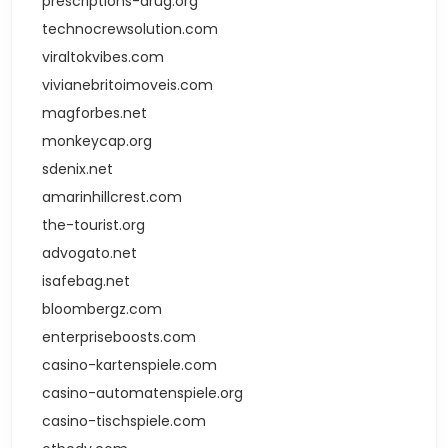
prescriptions-drug.org
technocrewsolution.com
viraltokvibes.com
vivianebritoimoveis.com
magforbes.net
monkeycap.org
sdenix.net
amarinhillcrest.com
the-tourist.org
advogato.net
isafebag.net
bloombergz.com
enterpriseboosts.com
casino-kartenspiele.com
casino-automatenspiele.org
casino-tischspiele.com