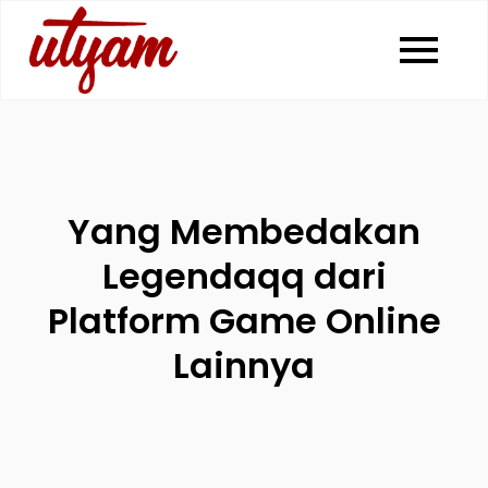
Skip
to
Situs Judi Online
Temukan situs judi online gampang
content
menang dengan banyak pilihan game.
Gampang Menang
Mainkan berbagai permainan dengan
peluang menang tinggi dan raih
dengan Banyak
kemenangan besar.
Pilihan Game
Yang Membedakan
Legendaqq dari
Platform Game Online
Lainnya