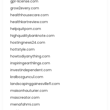
gpl-license.com
grow2every.com
healthhousecare.com
healthkartreview.com
helpquitporn.com
highqualitybanknote.com
hostingnews24.com
hottstyle.com
howtodiyanything.com
inspiringearthlings.com
investindependent.com
kralbozguncu1.com
landscapinggainesvillefl.com
maisonhauturier.com
mascreator.com
menafahmi.com