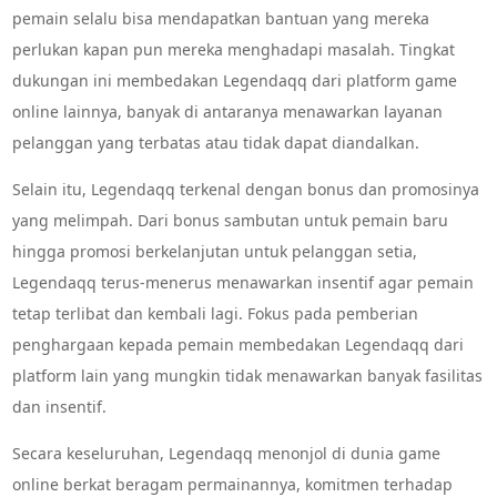
pemain selalu bisa mendapatkan bantuan yang mereka
perlukan kapan pun mereka menghadapi masalah. Tingkat
dukungan ini membedakan Legendaqq dari platform game
online lainnya, banyak di antaranya menawarkan layanan
pelanggan yang terbatas atau tidak dapat diandalkan.
Selain itu, Legendaqq terkenal dengan bonus dan promosinya
yang melimpah. Dari bonus sambutan untuk pemain baru
hingga promosi berkelanjutan untuk pelanggan setia,
Legendaqq terus-menerus menawarkan insentif agar pemain
tetap terlibat dan kembali lagi. Fokus pada pemberian
penghargaan kepada pemain membedakan Legendaqq dari
platform lain yang mungkin tidak menawarkan banyak fasilitas
dan insentif.
Secara keseluruhan, Legendaqq menonjol di dunia game
online berkat beragam permainannya, komitmen terhadap