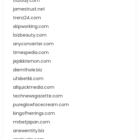
otbody.com
jamestrust.net
trenz24.com
skipworking.com
loizbeauty.com
anyconverter.com
timespedia.com
jejakkrismon.com
diemthole.biz
ufabetkk.com
allquickmedia.com
technewsgazette.com
pureglowfacecream.com
kingofherrings.com
mrbetjapan.com
anewentity.biz