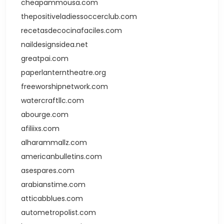
cheapammousa.com
thepositiveladiessoccerclub.com
recetasdecocinafaciles.com
naildesignsidea.net
greatpai.com
paperlanterntheatre.org
freeworshipnetwork.com
watercraftllc.com
abourge.com
afiliixs.com
alharammallz.com
americanbulletins.com
asespares.com
arabianstime.com
atticabblues.com
autometropolist.com