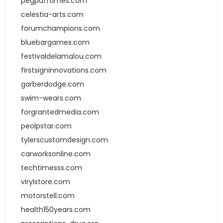
pegpufftimes.com
celestia-arts.com
forumchampions.com
bluebargames.com
festivaldelamalou.com
firstsigninnovations.com
garberdodge.com
swim-wears.com
forgrantedmedia.com
peolpstar.com
tylerscustomdesign.com
carworksonline.com
techtimesss.com
virylstore.com
motorstell.com
health150years.com