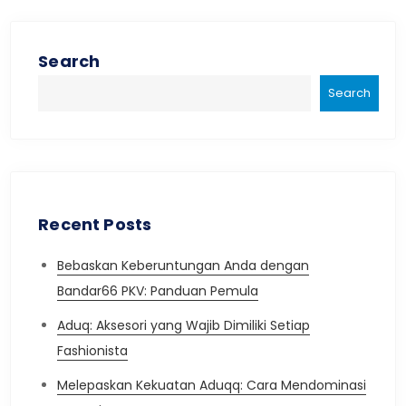
Search
Search
Recent Posts
Bebaskan Keberuntungan Anda dengan
Bandar66 PKV: Panduan Pemula
Aduq: Aksesori yang Wajib Dimiliki Setiap
Fashionista
Melepaskan Kekuatan Aduqq: Cara Mendominasi