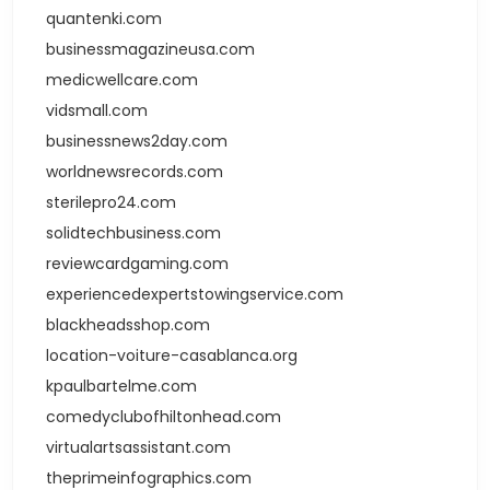
quantenki.com
businessmagazineusa.com
medicwellcare.com
vidsmall.com
businessnews2day.com
worldnewsrecords.com
sterilepro24.com
solidtechbusiness.com
reviewcardgaming.com
experiencedexpertstowingservice.com
blackheadsshop.com
location-voiture-casablanca.org
kpaulbartelme.com
comedyclubofhiltonhead.com
virtualartsassistant.com
theprimeinfographics.com