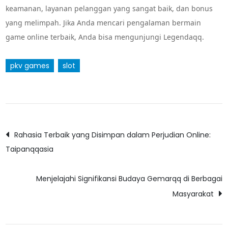
keamanan, layanan pelanggan yang sangat baik, dan bonus
yang melimpah. Jika Anda mencari pengalaman bermain
game online terbaik, Anda bisa mengunjungi Legendaqq.
pkv games
slot
Post
Rahasia Terbaik yang Disimpan dalam Perjudian Online:
Taipanqqasia
navigation
Menjelajahi Signifikansi Budaya Gemarqq di Berbagai
Masyarakat