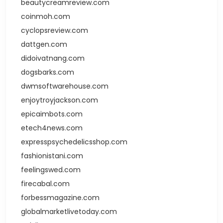
beautycreamreview.com
coinmoh.com
cyclopsreview.com
dattgen.com
didoivatnang.com
dogsbarks.com
dwmsoftwarehouse.com
enjoytroyjackson.com
epicaimbots.com
etech4news.com
expresspsychedelicsshop.com
fashionistani.com
feelingswed.com
firecabal.com
forbessmagazine.com
globalmarketlivetoday.com