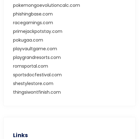
pokemongoevolutioncalc.com
phishingbase.com
racegamings.com
primejackpotstay.com
pokugaa.com
playvaultgame.com
playgrandresorts.com
romsportal.com
sportsdocfestival.com
shestylestore.com
thingsiwontfinish.com
Links