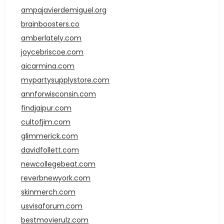
ampajavierdemiguel.org
brainboosters.co
amberlately.com
joycebriscoe.com
aicarmina.com
mypartysupplystore.com
annforwisconsin.com
findjaipur.com
cultofjim.com
glimmerick.com
davidfollett.com
newcollegebeat.com
reverbnewyork.com
skinmerch.com
usvisaforum.com
bestmovierulz.com