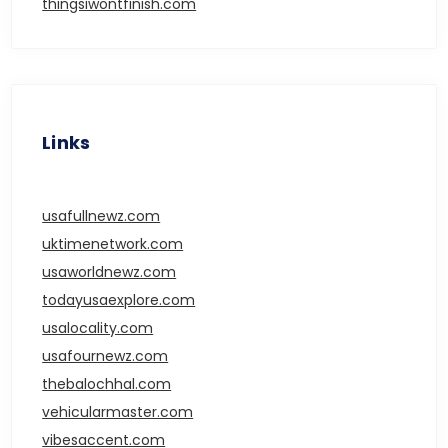
thingsiwontfinish.com
Links
usafullnewz.com
uktimenetwork.com
usaworldnewz.com
todayusaexplore.com
usalocality.com
usafournewz.com
thebalochhal.com
vehicularmaster.com
vibesaccent.com