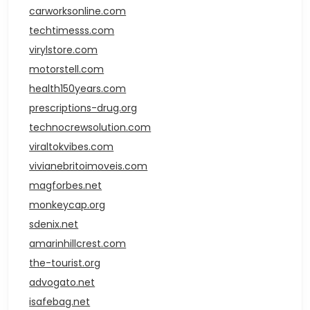
carworksonline.com
techtimesss.com
virylstore.com
motorstell.com
health150years.com
prescriptions-drug.org
technocrewsolution.com
viraltokvibes.com
vivianebritoimoveis.com
magforbes.net
monkeycap.org
sdenix.net
amarinhillcrest.com
the-tourist.org
advogato.net
isafebag.net