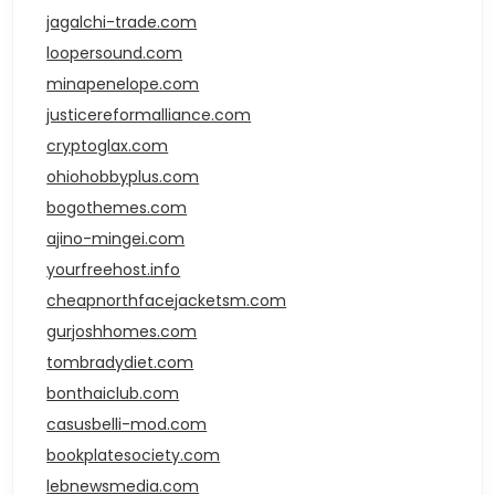
jagalchi-trade.com
loopersound.com
minapenelope.com
justicereformalliance.com
cryptoglax.com
ohiohobbyplus.com
bogothemes.com
ajino-mingei.com
yourfreehost.info
cheapnorthfacejacketsm.com
gurjoshhomes.com
tombradydiet.com
bonthaiclub.com
casusbelli-mod.com
bookplatesociety.com
lebnewsmedia.com