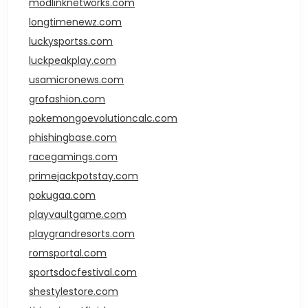
modlinknetworks.com
longtimenewz.com
luckysportss.com
luckpeakplay.com
usamicronews.com
grofashion.com
pokemongoevolutioncalc.com
phishingbase.com
racegamings.com
primejackpotstay.com
pokugaa.com
playvaultgame.com
playgrandresorts.com
romsportal.com
sportsdocfestival.com
shestylestore.com