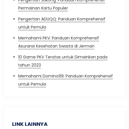
Permainan Kartu Populer
Pengertian ADUQQ: Panduan Komprehensif
untuk Pemula
Memahami PKV: Panduan Komprehensif
Asuransi Kesehatan Swasta di Jerman
10 Game PKV Teratas untuk Dimainkan pada
tahun 2023
Memahami Domino99: Panduan Komprehensif
untuk Pemula
LINK LAINNYA