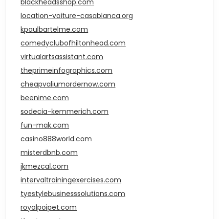
blackheadsshop.com
location-voiture-casablanca.org
kpaulbartelme.com
comedyclubofhiltonhead.com
virtualartsassistant.com
theprimeinfographics.com
cheapvaliumordernow.com
beenime.com
sodecia-kemmerich.com
fun-mak.com
casino888world.com
misterdbnb.com
jkmezcal.com
intervaltrainingexercises.com
tyestylebusinesssolutions.com
royalpoipet.com