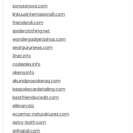
sonosonora.com
linkuusinternasional1.com
friendsroll.com
spiderclothing.net
wondergadgetsshop.com
seatgurunews.com
3net.info
codeplex.info
okena.info
akunidpropokerqq.com
bespokecardetailing.com
bestfriendscredit.com
elibrary.biz
eczema-naturalcures.com
astro-bath.com
aghapal.com