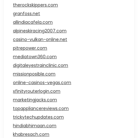
therockskippers.com
granfoss.net
allindiacafela.com
alpineskiracing2007.com
casino-vulkan-online.net
pitrepower.com
mediatown360.com
digitaleyestrainclinic.com
missionposible.com
online-casinos-vegas.com
xfinityrouterlogin.com
marketingjacks.com
topappliancereviews.com
trickytechupdates.com
hindiabhimaan.com
khabresach.com