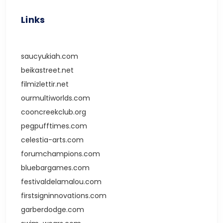
Links
saucyukiah.com
beikastreet.net
filmizlettir.net
ourmultiworlds.com
cooncreekclub.org
pegpufftimes.com
celestia-arts.com
forumchampions.com
bluebargames.com
festivaldelamalou.com
firstsigninnovations.com
garberdodge.com