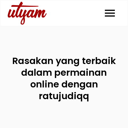
Skip
to
Situs Judi Online
Temukan situs judi online gampang
content
menang dengan banyak pilihan game.
Gampang Menang
Mainkan berbagai permainan dengan
peluang menang tinggi dan raih
dengan Banyak
kemenangan besar.
Pilihan Game
Rasakan yang terbaik
dalam permainan
online dengan
ratujudiqq