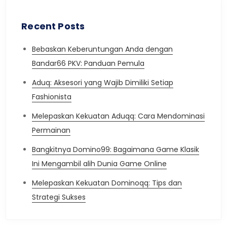
Recent Posts
Bebaskan Keberuntungan Anda dengan
Bandar66 PKV: Panduan Pemula
Aduq: Aksesori yang Wajib Dimiliki Setiap
Fashionista
Melepaskan Kekuatan Aduqq: Cara Mendominasi
Permainan
Bangkitnya Domino99: Bagaimana Game Klasik
Ini Mengambil alih Dunia Game Online
Melepaskan Kekuatan Dominoqq: Tips dan
Strategi Sukses