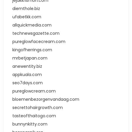
jejakkrismon.com
diemthole.biz
ufabetkk.com
allquickmedia.com
technewsgazette.com
pureglowfacecream.com
kingofherrings.com
mrbetjapan.com
anewentity.biz
appkuala.com
seo7days.com
pureglowcream.com
bloemenbezorgenvandaag.com
secrettohairgrowth.com
tasteofthaitogo.com
bunnynkitty.com