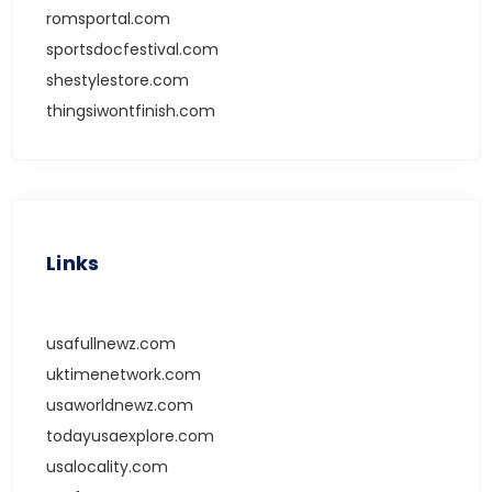
romsportal.com
sportsdocfestival.com
shestylestore.com
thingsiwontfinish.com
Links
usafullnewz.com
uktimenetwork.com
usaworldnewz.com
todayusaexplore.com
usalocality.com