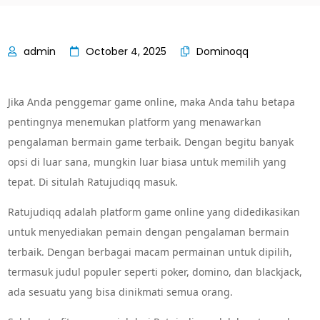
October 4, 2025
Dominoqq
Jika Anda penggemar game online, maka Anda tahu betapa
pentingnya menemukan platform yang menawarkan
pengalaman bermain game terbaik. Dengan begitu banyak
opsi di luar sana, mungkin luar biasa untuk memilih yang
tepat. Di situlah Ratujudiqq masuk.
Ratujudiqq adalah platform game online yang didedikasikan
untuk menyediakan pemain dengan pengalaman bermain
terbaik. Dengan berbagai macam permainan untuk dipilih,
termasuk judul populer seperti poker, domino, dan blackjack,
ada sesuatu yang bisa dinikmati semua orang.