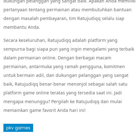
dukungan pelanggan yang sangat baik. Apakah Anda memiliki
pertanyaan tentang permainan atau membutuhkan bantuan
dengan masalah pembayaran, tim Ratujudiqq selalu siap
membantu Anda.
Secara keseluruhan, Ratujudiqq adalah platform yang
sempurna bagi siapa pun yang ingin mengalami yang terbaik
dalam permainan online. Dengan berbagai macam
permainan, antarmuka yang ramah pengguna, komitmen
untuk bermain adil, dan dukungan pelanggan yang sangat
baik, Ratujudiqq benar-benar menonjol sebagai salah satu
platform game online teratas yang tersedia saat ini. Jadi
mengapa menunggu? Pergilah ke Ratujudiqq dan mulai
memainkan game favorit Anda hari ini!
pkv games