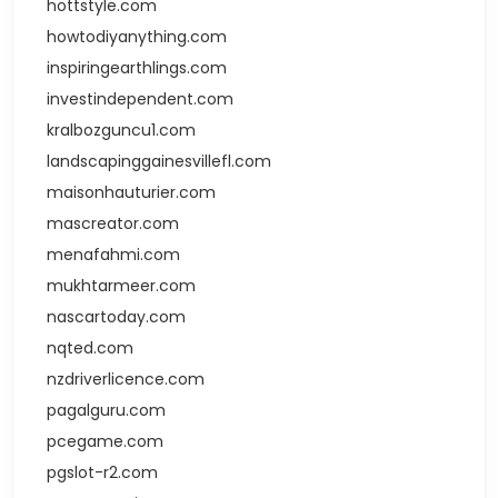
hottstyle.com
howtodiyanything.com
inspiringearthlings.com
investindependent.com
kralbozguncu1.com
landscapinggainesvillefl.com
maisonhauturier.com
mascreator.com
menafahmi.com
mukhtarmeer.com
nascartoday.com
nqted.com
nzdriverlicence.com
pagalguru.com
pcegame.com
pgslot-r2.com