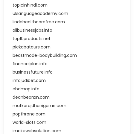
topicinhindi.com
uklanguageacademy.com
lindehealthcarefree.com
allbusinessjobs.info
top10products.net
pickabatours.com
beastmode-bodybuilding.com
financelplan.info
businessfuture.info
infojudibet.com
cbdmap.info
deanbeanxn.com
matkarajdhanigame.com
popthrone.com
world-slots.com
imakewebsolution.com