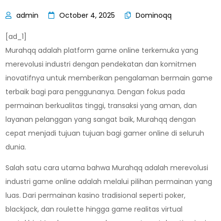
October 4, 2025
Dominoqq
[ad_1]
Murahqq adalah platform game online terkemuka yang
merevolusi industri dengan pendekatan dan komitmen
inovatifnya untuk memberikan pengalaman bermain game
terbaik bagi para penggunanya. Dengan fokus pada
permainan berkualitas tinggi, transaksi yang aman, dan
layanan pelanggan yang sangat baik, Murahqq dengan
cepat menjadi tujuan tujuan bagi gamer online di seluruh
dunia.
Salah satu cara utama bahwa Murahqq adalah merevolusi
industri game online adalah melalui pilihan permainan yang
luas. Dari permainan kasino tradisional seperti poker,
blackjack, dan roulette hingga game realitas virtual