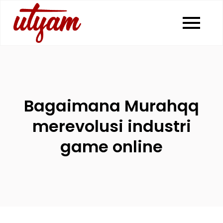
Skip
to
Situs Judi Online
Temukan situs judi online gampang
content
menang dengan banyak pilihan
Gampang Menang
game. Mainkan berbagai permainan
dengan peluang menang tinggi dan
dengan Banyak
raih kemenangan besar.
Pilihan Game
Bagaimana Murahqq
merevolusi industri
game online