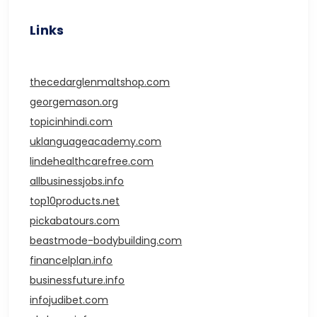
Links
thecedarglenmaltshop.com
georgemason.org
topicinhindi.com
uklanguageacademy.com
lindehealthcarefree.com
allbusinessjobs.info
top10products.net
pickabatours.com
beastmode-bodybuilding.com
financelplan.info
businessfuture.info
infojudibet.com