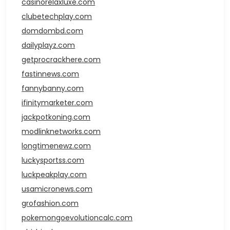
casinorelaxluxe.com
clubetechplay.com
domdombd.com
dailyplayz.com
getprocrackhere.com
fastinnews.com
fannybanny.com
ifinitymarketer.com
jackpotkoning.com
modlinknetworks.com
longtimenewz.com
luckysportss.com
luckpeakplay.com
usamicronews.com
grofashion.com
pokemongoevolutioncalc.com