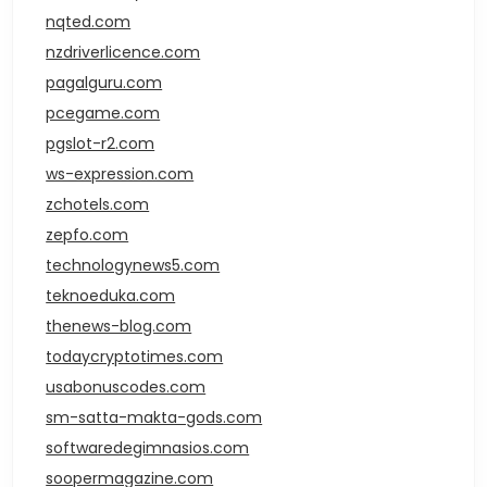
nqted.com
nzdriverlicence.com
pagalguru.com
pcegame.com
pgslot-r2.com
ws-expression.com
zchotels.com
zepfo.com
technologynews5.com
teknoeduka.com
thenews-blog.com
todaycryptotimes.com
usabonuscodes.com
sm-satta-makta-gods.com
softwaredegimnasios.com
soopermagazine.com