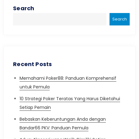
Search
Search
Recent Posts
Memahami Poker88: Panduan Komprehensif
untuk Pemula
10 Strategi Poker Teratas Yang Harus Diketahui
Setiap Pemain
Bebaskan Keberuntungan Anda dengan
Bandar66 PKV: Panduan Pemula