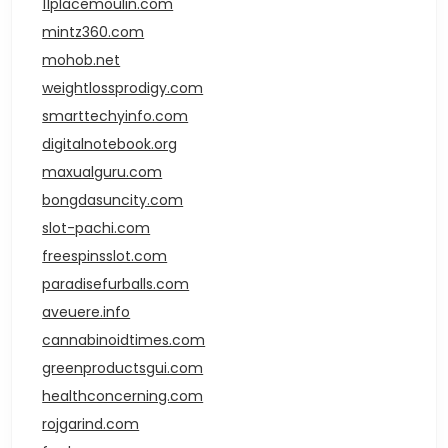
11placemoulin.com
mintz360.com
mohob.net
weightlossprodigy.com
smarttechyinfo.com
digitalnotebook.org
maxualguru.com
bongdasuncity.com
slot-pachi.com
freespinsslot.com
paradisefurballs.com
aveuere.info
cannabinoidtimes.com
greenproductsgui.com
healthconcerning.com
rojgarind.com