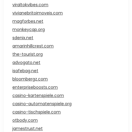
viraltokvibes.com
vivianebritoimoveis.com
magforbes.net
monkeycap.org
sdenix.net
amarinhillcrest.com
the-tourist.org
advogato.net
isafebag.net
bloombergz.com
enterpriseboosts.com
casino-kartenspiele.com
casino-automatenspiele.org
casino-tischspiele.com
otbody.com
jamestrust.net