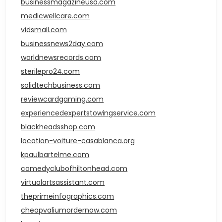
businessmagazineusa.com
medicwellcare.com
vidsmall.com
businessnews2day.com
worldnewsrecords.com
sterilepro24.com
solidtechbusiness.com
reviewcardgaming.com
experiencedexpertstowingservice.com
blackheadsshop.com
location-voiture-casablanca.org
kpaulbartelme.com
comedyclubofhiltonhead.com
virtualartsassistant.com
theprimeinfographics.com
cheapvaliumordernow.com