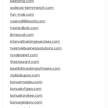
beenime.com
sodecia-kemmerich.com
fun-mak.com
casino888world.com
misterdbnb.com
jkmezcal.com
intervaltrainingexercises.com
tyestylebusinesssolutions.com
royalpoipet.com
thestaurant.com
bestlinktrackingsoftware.com
clublubupoo.com
bonusmazijeu.com
bonuskyfojea.com
bonuskorokee.com
bonusgexipoy.com