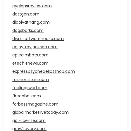
cyclopsreview.com
dattgen.com
didoivatnang.com
dogsbarks.com
dwmsoftwarehouse.com
enjoytroyjackson.com
epicaimbots.com
etech4news.com
expresspsychedelicsshop.com
fashionistani.com
feelingswed.com
firecabal.com
forbessmagazine.com
globalmarketlivetoday.com
gpl-license.com
grow2every.com