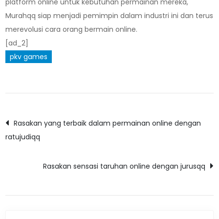
platform online untuk kebutuhan permainan mereka,
Murahqq siap menjadi pemimpin dalam industri ini dan terus
merevolusi cara orang bermain online.
[ad_2]
pkv games
Post
Rasakan yang terbaik dalam permainan online dengan
ratujudiqq
navigation
Rasakan sensasi taruhan online dengan jurusqq