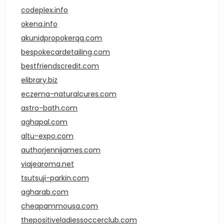
codeplex.info
okena.info
akunidpropokerqq.com
bespokecardetailing.com
bestfriendscredit.com
elibrary.biz
eczema-naturalcures.com
astro-bath.com
aghapal.com
altu-expo.com
authorjennijames.com
viajearoma.net
tsutsuji-parkin.com
agharab.com
cheapammousa.com
thepositiveladiessoccerclub.com