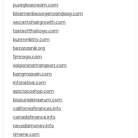
pureglowcream.com
bloemenbezorgenvandaag.com
secrettohairgrowth.com
tasteofthaitogo.com
bunnynkitty.com
bezopasnik.org
fjmnxga.com
saigonstartransport.com
bangmaxwin.com
infonetive.com
epictacoshop.com
biopuraskinserum.com
californiafinances.info
canadafinance.info
nevadamoney.info
rimene.com