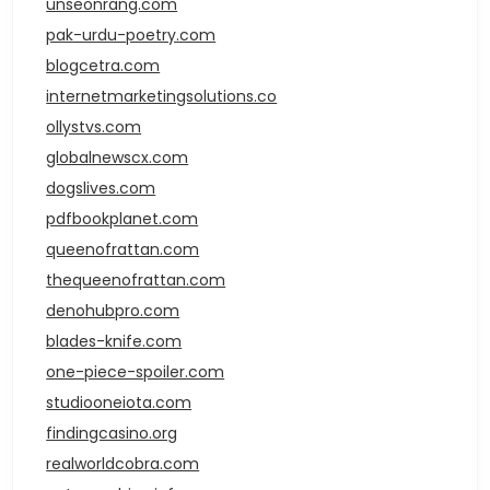
unseonrang.com
pak-urdu-poetry.com
blogcetra.com
internetmarketingsolutions.co
ollystvs.com
globalnewscx.com
dogslives.com
pdfbookplanet.com
queenofrattan.com
thequeenofrattan.com
denohubpro.com
blades-knife.com
one-piece-spoiler.com
studiooneiota.com
findingcasino.org
realworldcobra.com