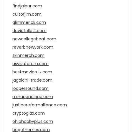
findjaipur.com
cultofjim.com
glimmerick.com
davidfollett.com
newcollegebeat.com
reverbnewyork.com
skinmerch.com
usvisaforum.com
bestmovierulz.com
jagalchi-trade.com
loopersound.com
minapenelope.com
justicereformalliance.com
cryptoglax.com
ohiohobbyplus.com
bogothemes.com