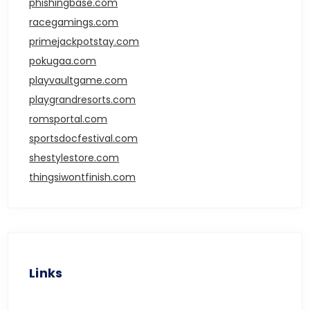
phishingbase.com
racegamings.com
primejackpotstay.com
pokugaa.com
playvaultgame.com
playgrandresorts.com
romsportal.com
sportsdocfestival.com
shestylestore.com
thingsiwontfinish.com
Links