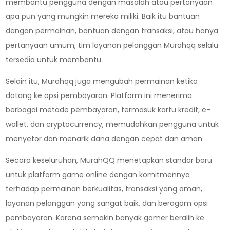
membantu pengguna dengan masalah atau pertanyaan
apa pun yang mungkin mereka miliki. Baik itu bantuan
dengan permainan, bantuan dengan transaksi, atau hanya
pertanyaan umum, tim layanan pelanggan Murahqq selalu
tersedia untuk membantu.
Selain itu, Murahqq juga mengubah permainan ketika
datang ke opsi pembayaran. Platform ini menerima
berbagai metode pembayaran, termasuk kartu kredit, e-
wallet, dan cryptocurrency, memudahkan pengguna untuk
menyetor dan menarik dana dengan cepat dan aman.
Secara keseluruhan, MurahQQ menetapkan standar baru
untuk platform game online dengan komitmennya
terhadap permainan berkualitas, transaksi yang aman,
layanan pelanggan yang sangat baik, dan beragam opsi
pembayaran. Karena semakin banyak gamer beralih ke