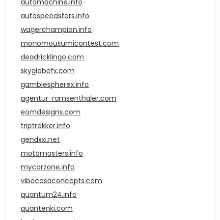
automachine.info
autospeedsters.info
wagerchampion.info
monomousumicontest.com
deadricklingo.com
skyglobefx.com
gamblespherex.info
agentur-ramsenthaler.com
eomdesigns.com
triptrekker.info
gendxxi.net
motomasters.info
mycarzone.info
vibecasaconcepts.com
quantum24.info
quantenki.com