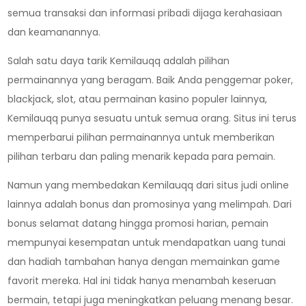
semua transaksi dan informasi pribadi dijaga kerahasiaan
dan keamanannya.
Salah satu daya tarik Kemilauqq adalah pilihan
permainannya yang beragam. Baik Anda penggemar poker,
blackjack, slot, atau permainan kasino populer lainnya,
Kemilauqq punya sesuatu untuk semua orang. Situs ini terus
memperbarui pilihan permainannya untuk memberikan
pilihan terbaru dan paling menarik kepada para pemain.
Namun yang membedakan Kemilauqq dari situs judi online
lainnya adalah bonus dan promosinya yang melimpah. Dari
bonus selamat datang hingga promosi harian, pemain
mempunyai kesempatan untuk mendapatkan uang tunai
dan hadiah tambahan hanya dengan memainkan game
favorit mereka. Hal ini tidak hanya menambah keseruan
bermain, tetapi juga meningkatkan peluang menang besar.