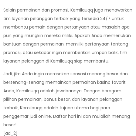
Selain permainan dan promosi, Kemilauqq juga menawarkan
tim layanan pelanggan terbaik yang tersedia 24/7 untuk
membantu pemain dengan pertanyaan atau masalah apa
pun yang mungkin mereka miliki. Apakah Anda memerlukan
bantuan dengan permainan, memiliki pertanyaan tentang
promosi, atau sekadar ingin memberikan umpan balik, tim
layanan pelanggan di Kemilauqq siap membantu.
Jadi, jika Anda ingin merasakan sensasi menang besar dan
bersenang-senang memainkan permainan kasino favorit
Anda, Kemilauqq adalah jawabannya. Dengan beragam
pilihan permainan, bonus besar, dan layanan pelanggan
terbaik, Kemilauqq adalah tujuan utama bagi para
penggemar judi online. Daftar hari ini dan mulailah menang
besar!
[ad_2]