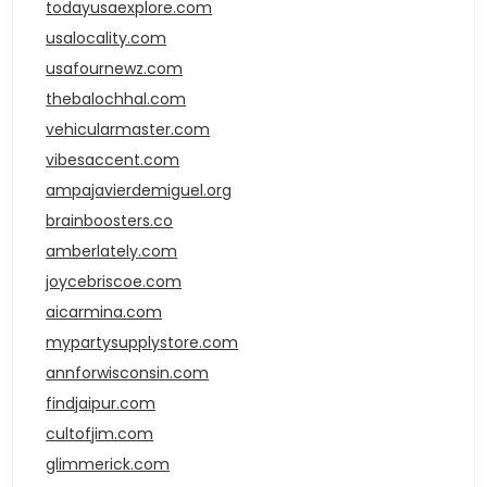
todayusaexplore.com
usalocality.com
usafournewz.com
thebalochhal.com
vehicularmaster.com
vibesaccent.com
ampajavierdemiguel.org
brainboosters.co
amberlately.com
joycebriscoe.com
aicarmina.com
mypartysupplystore.com
annforwisconsin.com
findjaipur.com
cultofjim.com
glimmerick.com