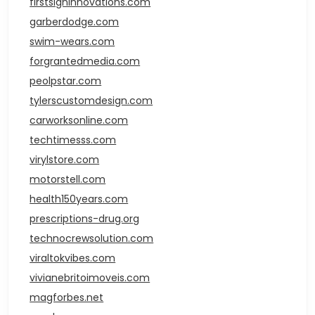
firstsigninnovations.com
garberdodge.com
swim-wears.com
forgrantedmedia.com
peolpstar.com
tylerscustomdesign.com
carworksonline.com
techtimesss.com
virylstore.com
motorstell.com
health150years.com
prescriptions-drug.org
technocrewsolution.com
viraltokvibes.com
vivianebritoimoveis.com
magforbes.net