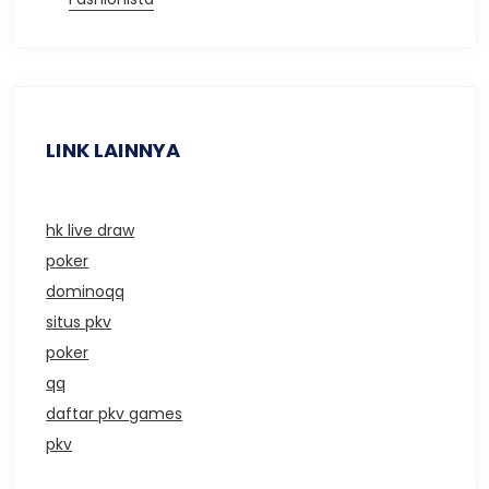
LINK LAINNYA
hk live draw
poker
dominoqq
situs pkv
poker
qq
daftar pkv games
pkv