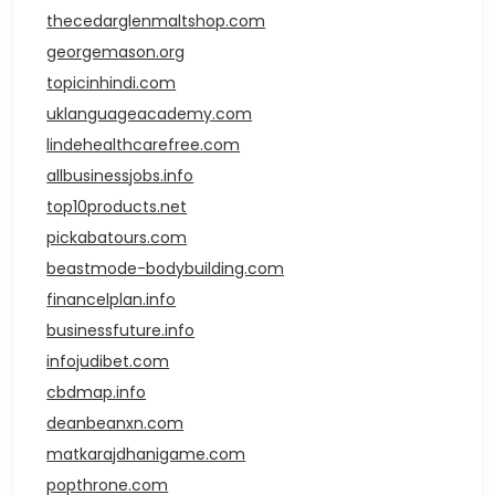
thecedarglenmaltshop.com
georgemason.org
topicinhindi.com
uklanguageacademy.com
lindehealthcarefree.com
allbusinessjobs.info
top10products.net
pickabatours.com
beastmode-bodybuilding.com
financelplan.info
businessfuture.info
infojudibet.com
cbdmap.info
deanbeanxn.com
matkarajdhanigame.com
popthrone.com