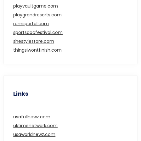
playvaultgame.com
playgrandresorts.com
romsportal.com
sportsdocfestival.com
shestylestore.com
thingsiwontfinish.com
Links
usafullnewz.com
uktimenetwork.com
usaworldnewz.com