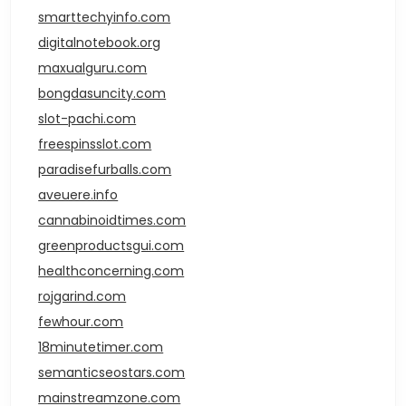
smarttechyinfo.com
digitalnotebook.org
maxualguru.com
bongdasuncity.com
slot-pachi.com
freespinsslot.com
paradisefurballs.com
aveuere.info
cannabinoidtimes.com
greenproductsgui.com
healthconcerning.com
rojgarind.com
fewhour.com
18minutetimer.com
semanticseostars.com
mainstreamzone.com