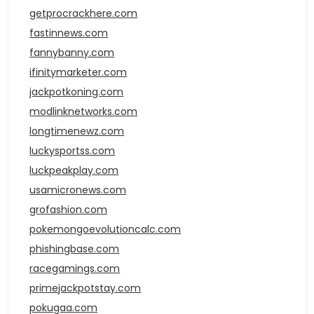
getprocrackhere.com
fastinnews.com
fannybanny.com
ifinitymarketer.com
jackpotkoning.com
modlinknetworks.com
longtimenewz.com
luckysportss.com
luckpeakplay.com
usamicronews.com
grofashion.com
pokemongoevolutioncalc.com
phishingbase.com
racegamings.com
primejackpotstay.com
pokugaa.com