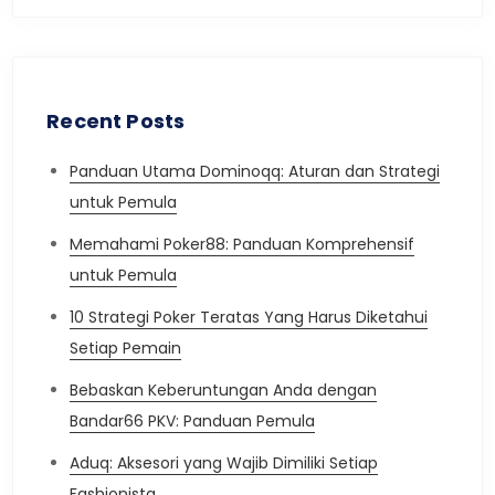
Recent Posts
Panduan Utama Dominoqq: Aturan dan Strategi
untuk Pemula
Memahami Poker88: Panduan Komprehensif
untuk Pemula
10 Strategi Poker Teratas Yang Harus Diketahui
Setiap Pemain
Bebaskan Keberuntungan Anda dengan
Bandar66 PKV: Panduan Pemula
Aduq: Aksesori yang Wajib Dimiliki Setiap
Fashionista