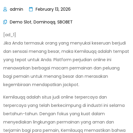
February 13, 2026
Demo Slot
,
Dominoqq
,
SBOBET
[ad_1]
Jika Anda termasuk orang yang menyukai keseruan berjudi
dan sensasi menang besar, maka Kemilauqq adalah tempat
yang tepat untuk Anda. Platform perjudian online ini
menawarkan berbagai macam permainan dan peluang
bagi pemain untuk menang besar dan merasakan
kegembiraan mendapatkan jackpot.
Kemilauqq adalah situs judi online terpercaya dan
terpercaya yang telah berkecimpung di industri ini selama
bertahun-tahun. Dengan fokus yang kuat dalam
menyediakan lingkungan permainan yang aman dan
terjamin bagi para pemain, Kemilauqq memastikan bahwa