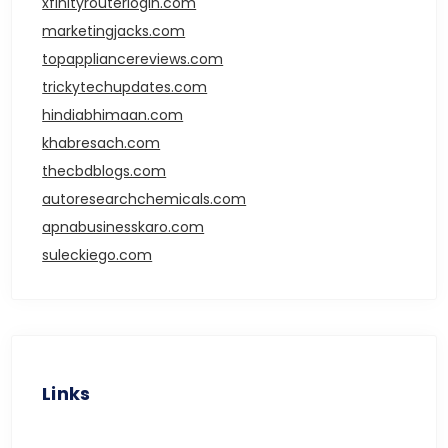
xfinityrouterlogin.com
marketingjacks.com
topappliancereviews.com
trickytechupdates.com
hindiabhimaan.com
khabresach.com
thecbdblogs.com
autoresearchchemicals.com
apnabusinesskaro.com
suleckiego.com
Links