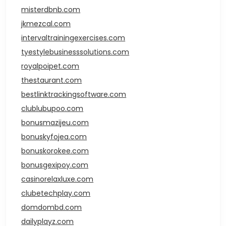
misterdbnb.com
jkmezcal.com
intervaltrainingexercises.com
tyestylebusinesssolutions.com
royalpoipet.com
thestaurant.com
bestlinktrackingsoftware.com
clublubupoo.com
bonusmazijeu.com
bonuskyfojea.com
bonuskorokee.com
bonusgexipoy.com
casinorelaxluxe.com
clubetechplay.com
domdombd.com
dailyplayz.com