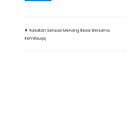
Post
Rasakan Sensasi Menang Besar Bersama
Kemilauqq
navigation