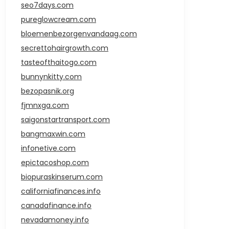
seo7days.com
pureglowcream.com
bloemenbezorgenvandaag.com
secrettohairgrowth.com
tasteofthaitogo.com
bunnynkitty.com
bezopasnik.org
fjmnxga.com
saigonstartransport.com
bangmaxwin.com
infonetive.com
epictacoshop.com
biopuraskinserum.com
californiafinances.info
canadafinance.info
nevadamoney.info