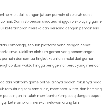
online meledak, dengan jutaan pemain di seluruh dunia
hari. Dari first-person shooters hingga role-playing game,
guji keterampilan mereka dan bersaing dengan pemain lain
adalah Kompasqq, sebuah platform yang dengan cepat
erikutnya. Didirikan oleh tim gamer yang bersemangat,
main dari semua tingkat keahlian, mulai dari gamer
enghabiskan waktu hingga penggemar berat yang mencari
 dari platform game online lainnya adalah fokusnya pada
uk terhubung satu sama lain, membentuk tim, dan bersaing
an persaingan ini telah membantu Kompasqq dengan cepat
uji keterampilan mereka melawan orang lain.