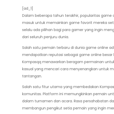
[ad_1]
Dalam beberapa tahun terakhir, popularitas game 
masuk untuk memainkan game favorit mereka setiap 
selalu ada pilihan bagi para gamer yang ingin men
dari seluruh penjuru dunia.
Salah satu pemain terbaru di dunia game online 
mendapatkan reputasi sebagai game online besar b
Kompasqq menawarkan beragam permainan untuk pe
kasual yang mencari cara menyenangkan untuk m
tantangan.
Salah satu fitur utama yang membedakan Kompasqq
komunitas. Platform ini memungkinkan pemain unt
dalam turnamen dan acara. Rasa persahabatan d
membangun pengikut setia pemain yang ingin meng