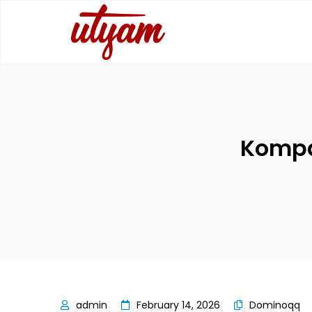
Skip
to
Situs Judi 
Temukan situs judi online
content
kemenangan besar.
Kompa
February 14, 2026
Dominoqq