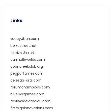
Links
saucyukiah.com
beikastreet.net
filmizlettir.net
ourmultiworlds.com
cooncreekclub.org
pegpufftimes.com
celestia-arts.com
forumchampions.com
bluebargames.com
festivaldelamalou.com
firstsigninnovations.com