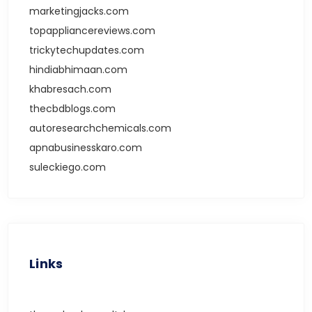
marketingjacks.com
topappliancereviews.com
trickytechupdates.com
hindiabhimaan.com
khabresach.com
thecbdblogs.com
autoresearchchemicals.com
apnabusinesskaro.com
suleckiego.com
Links