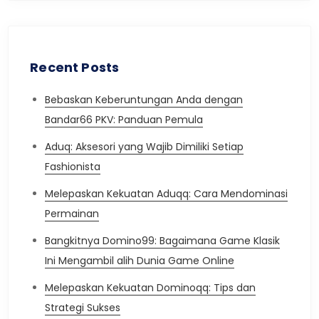
Recent Posts
Bebaskan Keberuntungan Anda dengan
Bandar66 PKV: Panduan Pemula
Aduq: Aksesori yang Wajib Dimiliki Setiap
Fashionista
Melepaskan Kekuatan Aduqq: Cara Mendominasi
Permainan
Bangkitnya Domino99: Bagaimana Game Klasik
Ini Mengambil alih Dunia Game Online
Melepaskan Kekuatan Dominoqq: Tips dan
Strategi Sukses