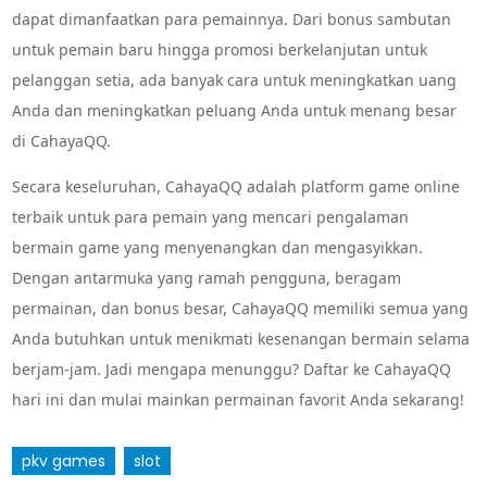
dapat dimanfaatkan para pemainnya. Dari bonus sambutan
untuk pemain baru hingga promosi berkelanjutan untuk
pelanggan setia, ada banyak cara untuk meningkatkan uang
Anda dan meningkatkan peluang Anda untuk menang besar
di CahayaQQ.
Secara keseluruhan, CahayaQQ adalah platform game online
terbaik untuk para pemain yang mencari pengalaman
bermain game yang menyenangkan dan mengasyikkan.
Dengan antarmuka yang ramah pengguna, beragam
permainan, dan bonus besar, CahayaQQ memiliki semua yang
Anda butuhkan untuk menikmati kesenangan bermain selama
berjam-jam. Jadi mengapa menunggu? Daftar ke CahayaQQ
hari ini dan mulai mainkan permainan favorit Anda sekarang!
pkv games
slot