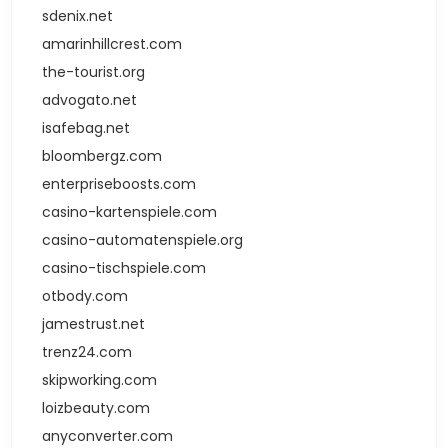
sdenix.net
amarinhillcrest.com
the-tourist.org
advogato.net
isafebag.net
bloombergz.com
enterpriseboosts.com
casino-kartenspiele.com
casino-automatenspiele.org
casino-tischspiele.com
otbody.com
jamestrust.net
trenz24.com
skipworking.com
loizbeauty.com
anyconverter.com