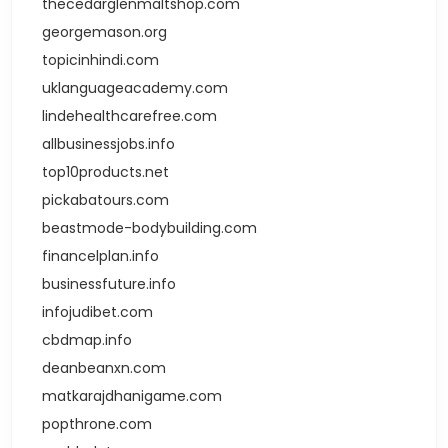
thecedarglenmaltshop.com
georgemason.org
topicinhindi.com
uklanguageacademy.com
lindehealthcarefree.com
allbusinessjobs.info
top10products.net
pickabatours.com
beastmode-bodybuilding.com
financelplan.info
businessfuture.info
infojudibet.com
cbdmap.info
deanbeanxn.com
matkarajdhanigame.com
popthrone.com