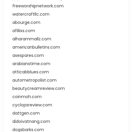
freeworshipnetwork.com
watercraftllc.com
abourge.com
afiliixs.com
alharammallz.com
americanbulletins.com
asespares.com
arabianstime.com
atticabblues.com
autometropolist.com
beautycreamreview.com
coinmoh.com
cyclopsreview.com
dattgen.com
didoivatnang.com
dogsbarks.com