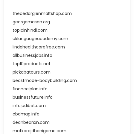
thecedarglenmaltshop.com
georgemason.org
topicinhindi.com
uklanguageacademy.com
lindehealthcarefree.com
allbusinessjobs.info
top10products.net
pickabatours.com
beastmode-bodybuilding.com
financelplan.info
businessfuture.info
infojudibet.com
cbdmap.info
deanbeanxn.com
matkarajdhanigame.com