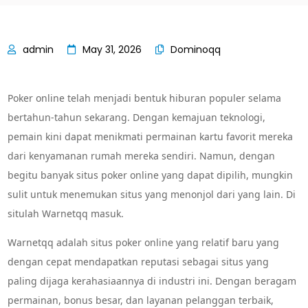
May 31, 2026
Dominoqq
Poker online telah menjadi bentuk hiburan populer selama
bertahun-tahun sekarang. Dengan kemajuan teknologi,
pemain kini dapat menikmati permainan kartu favorit mereka
dari kenyamanan rumah mereka sendiri. Namun, dengan
begitu banyak situs poker online yang dapat dipilih, mungkin
sulit untuk menemukan situs yang menonjol dari yang lain. Di
situlah Warnetqq masuk.
Warnetqq adalah situs poker online yang relatif baru yang
dengan cepat mendapatkan reputasi sebagai situs yang
paling dijaga kerahasiaannya di industri ini. Dengan beragam
permainan, bonus besar, dan layanan pelanggan terbaik,