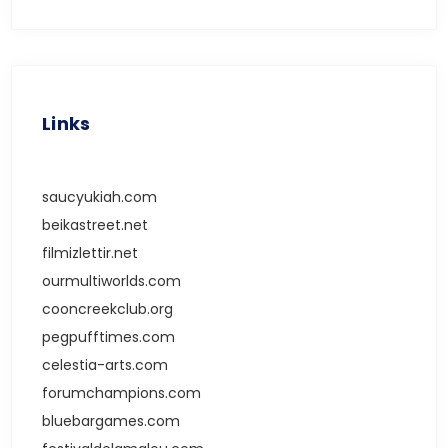
Links
saucyukiah.com
beikastreet.net
filmizlettir.net
ourmultiworlds.com
cooncreekclub.org
pegpufftimes.com
celestia-arts.com
forumchampions.com
bluebargames.com