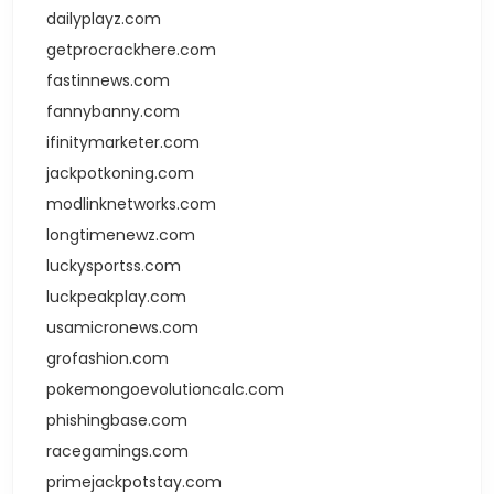
dailyplayz.com
getprocrackhere.com
fastinnews.com
fannybanny.com
ifinitymarketer.com
jackpotkoning.com
modlinknetworks.com
longtimenewz.com
luckysportss.com
luckpeakplay.com
usamicronews.com
grofashion.com
pokemongoevolutioncalc.com
phishingbase.com
racegamings.com
primejackpotstay.com