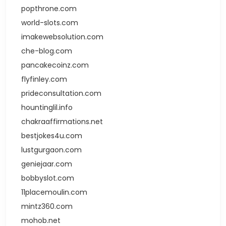
popthrone.com
world-slots.com
imakewebsolution.com
che-blog.com
pancakecoinz.com
flyfinley.com
prideconsultation.com
hountinglil.info
chakraaffirmations.net
bestjokes4u.com
lustgurgaon.com
geniejaar.com
bobbyslot.com
11placemoulin.com
mintz360.com
mohob.net