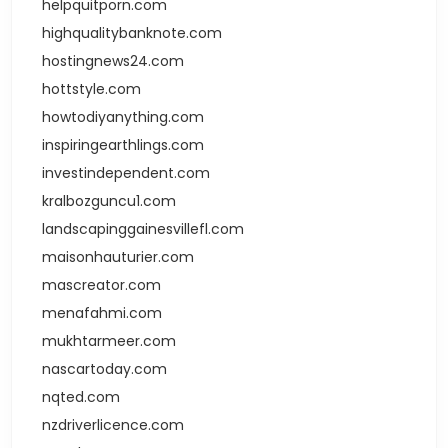
helpquitporn.com
highqualitybanknote.com
hostingnews24.com
hottstyle.com
howtodiyanything.com
inspiringearthlings.com
investindependent.com
kralbozguncu1.com
landscapinggainesvillefl.com
maisonhauturier.com
mascreator.com
menafahmi.com
mukhtarmeer.com
nascartoday.com
nqted.com
nzdriverlicence.com