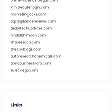
online-casinos-vegas.com
xfinityrouterlogin.com
marketingjacks.com
topappliancereviews.com
trickytechupdates.com
hindiabhimaan.com
khabresach.com
thecbdblogs.com
autoresearchchemicals.com
apnabusinesskaro.com
suleckiego.com
Links