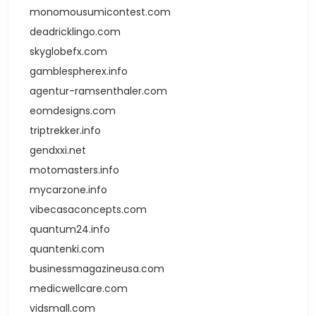
monomousumicontest.com
deadricklingo.com
skyglobefx.com
gamblespherex.info
agentur-ramsenthaler.com
eomdesigns.com
triptrekker.info
gendxxi.net
motomasters.info
mycarzone.info
vibecasaconcepts.com
quantum24.info
quantenki.com
businessmagazineusa.com
medicwellcare.com
vidsmall.com