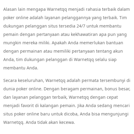
Alasan lain mengapa Warnetqq menjadi rahasia terbaik dalam
poker online adalah layanan pelanggannya yang terbaik. Tim
dukungan pelanggan situs tersedia 24/7 untuk membantu
pemain dengan pertanyaan atau kekhawatiran apa pun yang
mungkin mereka miliki. Apakah Anda memerlukan bantuan
dengan permainan atau memiliki pertanyaan tentang akun
Anda, tim dukungan pelanggan di Warnetqq selalu siap
membantu Anda.
Secara keseluruhan, Warnetqq adalah permata tersembunyi di
dunia poker online. Dengan beragam permainan, bonus besar,
dan layanan pelanggan terbaik, Warnetqq dengan cepat
menjadi favorit di kalangan pemain. Jika Anda sedang mencari
situs poker online baru untuk dicoba, Anda bisa mengunjungi
Warnetqq. Anda tidak akan kecewa.