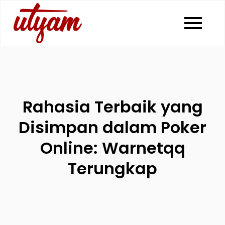
Skip
to
Situs Judi Online
Temukan situs judi online gampang
content
menang dengan banyak pilihan game.
Gampang Menang
Mainkan berbagai permainan dengan
peluang menang tinggi dan raih
dengan Banyak
kemenangan besar.
Pilihan Game
Rahasia Terbaik yang
Disimpan dalam Poker
Online: Warnetqq
Terungkap