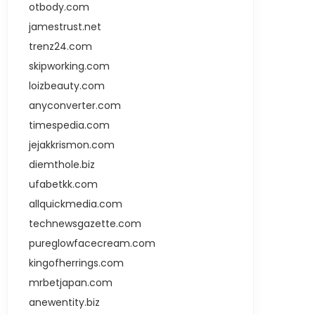
otbody.com
jamestrust.net
trenz24.com
skipworking.com
loizbeauty.com
anyconverter.com
timespedia.com
jejakkrismon.com
diemthole.biz
ufabetkk.com
allquickmedia.com
technewsgazette.com
pureglowfacecream.com
kingofherrings.com
mrbetjapan.com
anewentity.biz