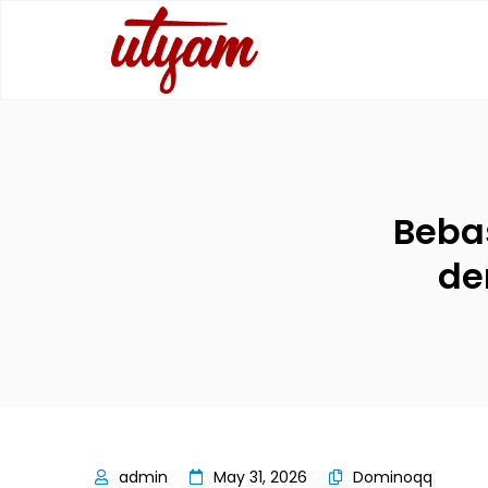
Skip
to
Situs Judi 
Temukan situs judi online
content
besar.
Beba
de
May 31, 2026
Dominoqq