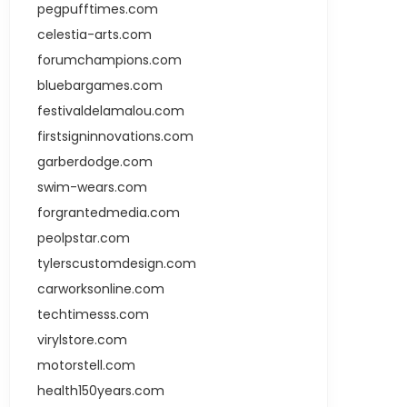
pegpufftimes.com
celestia-arts.com
forumchampions.com
bluebargames.com
festivaldelamalou.com
firstsigninnovations.com
garberdodge.com
swim-wears.com
forgrantedmedia.com
peolpstar.com
tylerscustomdesign.com
carworksonline.com
techtimesss.com
virylstore.com
motorstell.com
health150years.com