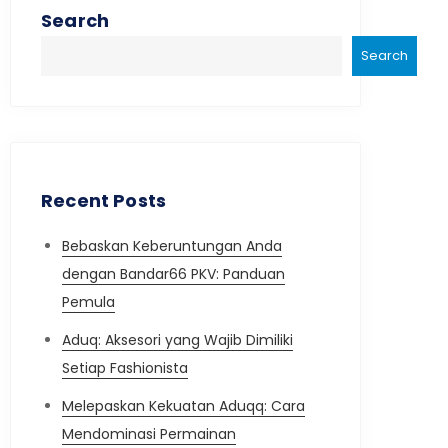
Search
Search
Recent Posts
Bebaskan Keberuntungan Anda
dengan Bandar66 PKV: Panduan
Pemula
Aduq: Aksesori yang Wajib Dimiliki
Setiap Fashionista
Melepaskan Kekuatan Aduqq: Cara
Mendominasi Permainan