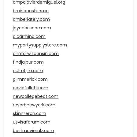
ampajavierdemiguel.org
brainboosters.co
amberlately.com
joycebriscoe.com
aicarmina.com
mypartysupplystore.com
annforwisconsin.com
findjaipur.com
cultofjim.com
glimmerick.com
davidfollett.com
newcollegebeat.com
reverbnewyork.com
skinmerch.com
usvisaforum.com
bestmovierulz.com