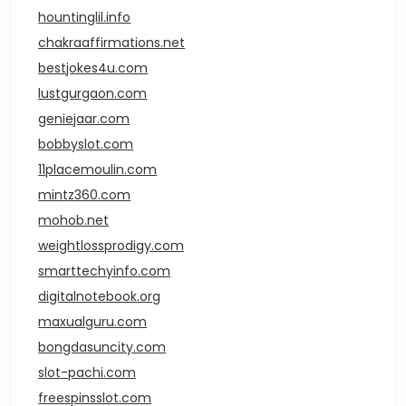
hountinglil.info
chakraaffirmations.net
bestjokes4u.com
lustgurgaon.com
geniejaar.com
bobbyslot.com
11placemoulin.com
mintz360.com
mohob.net
weightlossprodigy.com
smarttechyinfo.com
digitalnotebook.org
maxualguru.com
bongdasuncity.com
slot-pachi.com
freespinsslot.com