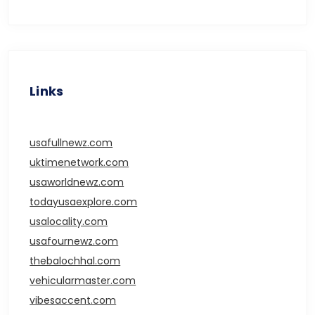
Links
usafullnewz.com
uktimenetwork.com
usaworldnewz.com
todayusaexplore.com
usalocality.com
usafournewz.com
thebalochhal.com
vehicularmaster.com
vibesaccent.com