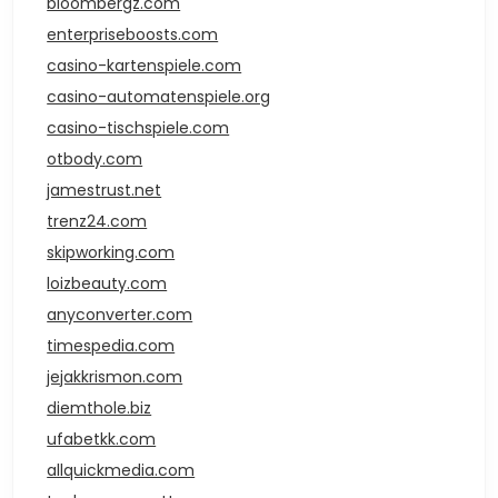
bloombergz.com
enterpriseboosts.com
casino-kartenspiele.com
casino-automatenspiele.org
casino-tischspiele.com
otbody.com
jamestrust.net
trenz24.com
skipworking.com
loizbeauty.com
anyconverter.com
timespedia.com
jejakkrismon.com
diemthole.biz
ufabetkk.com
allquickmedia.com