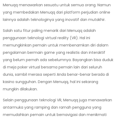
Menuqq menawarkan sesuatu untuk semua orang. Namun
yang membedakan Menuqq dari platform perjudian online
lainnya adalah teknologinya yang inovatif dan mutakhir.
Salah satu fitur paling menarik dari Menuqq adalah
penggunaan teknologi virtual reality (VR). Hal ini
memungkinkan pemain untuk membenamkan diri dalam
pengalaman bermain game yang realistis dan interaktif
yang belum pernah ada sebelumnya. Bayangkan bisa duduk
di meja poker virtual bersama pemain lain dari seluruh
dunia, sambil merasa seperti Anda benar-benar berada di
kasino sungguhan. Dengan Menuqq, hal ini sekarang
mungkin dilakukan.
Selain penggunaan teknologi VR, Menuqq juga menawarkan
antarmuka yang ramping dan ramah pengguna yang
memudahkan pemain untuk bernavigasi dan menikmati