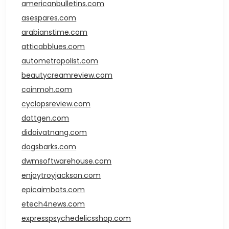
americanbulletins.com
asespares.com
arabianstime.com
atticabblues.com
autometropolist.com
beautycreamreview.com
coinmoh.com
cyclopsreview.com
dattgen.com
didoivatnang.com
dogsbarks.com
dwmsoftwarehouse.com
enjoytroyjackson.com
epicaimbots.com
etech4news.com
expresspsychedelicsshop.com