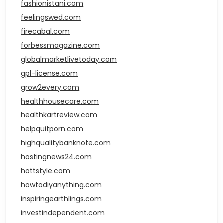
fashionistani.com
feelingswed.com
firecabal.com
forbessmagazine.com
globalmarketlivetoday.com
gpl-license.com
grow2every.com
healthhousecare.com
healthkartreview.com
helpquitporn.com
highqualitybanknote.com
hostingnews24.com
hottstyle.com
howtodiyanything.com
inspiringearthlings.com
investindependent.com