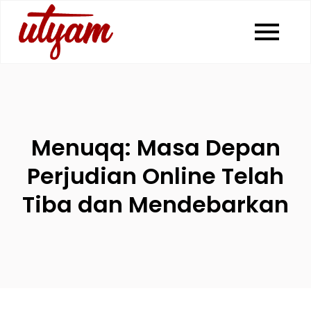
Skip
to
Situs Judi Online
Temukan situs judi online gampang
content
menang dengan banyak pilihan
Gampang Menang
game. Mainkan berbagai permainan
dengan peluang menang tinggi dan
dengan Banyak
raih kemenangan besar.
Pilihan Game
Menuqq: Masa Depan
Perjudian Online Telah
Tiba dan Mendebarkan