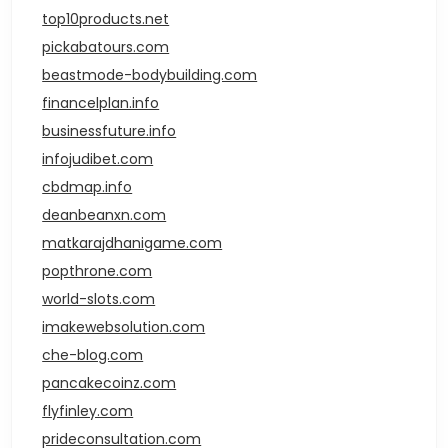
top10products.net
pickabatours.com
beastmode-bodybuilding.com
financelplan.info
businessfuture.info
infojudibet.com
cbdmap.info
deanbeanxn.com
matkarajdhanigame.com
popthrone.com
world-slots.com
imakewebsolution.com
che-blog.com
pancakecoinz.com
flyfinley.com
prideconsultation.com