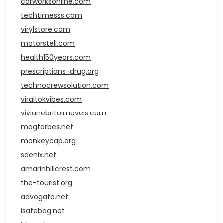
carworksonline.com
techtimesss.com
virylstore.com
motorstell.com
health150years.com
prescriptions-drug.org
technocrewsolution.com
viraltokvibes.com
vivianebritoimoveis.com
magforbes.net
monkeycap.org
sdenix.net
amarinhillcrest.com
the-tourist.org
advogato.net
isafebag.net