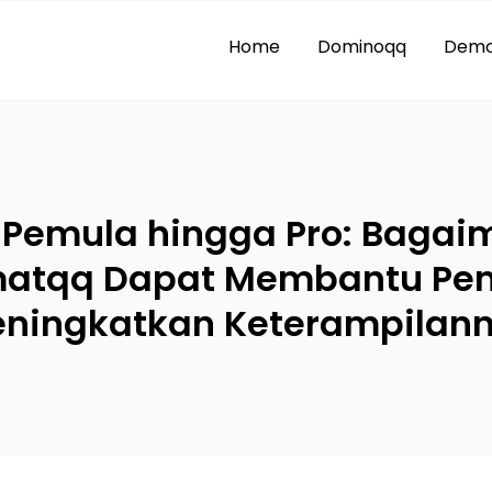
Home
Dominoqq
Demo
Online Gampang Menang deng
 gampang menang dengan banyak pilihan game. Mainkan berbagai
 Pemula hingga Pro: Baga
atqq Dapat Membantu Pe
ningkatkan Keterampilan