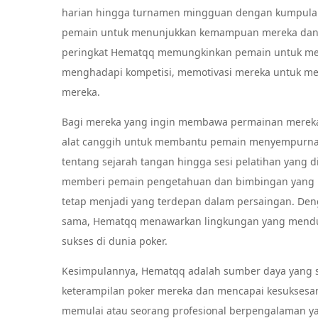
harian hingga turnamen mingguan dengan kumpulan
pemain untuk menunjukkan kemampuan mereka dan be
peringkat Hematqq memungkinkan pemain untuk me
menghadapi kompetisi, memotivasi mereka untuk men
mereka.
Bagi mereka yang ingin membawa permainan mereka
alat canggih untuk membantu pemain menyempurnaka
tentang sejarah tangan hingga sesi pelatihan yang
memberi pemain pengetahuan dan bimbingan yang 
tetap menjadi yang terdepan dalam persaingan. Den
sama, Hematqq menawarkan lingkungan yang menduku
sukses di dunia poker.
Kesimpulannya, Hematqq adalah sumber daya yang s
keterampilan poker mereka dan mencapai kesuksesa
memulai atau seorang profesional berpengalaman y