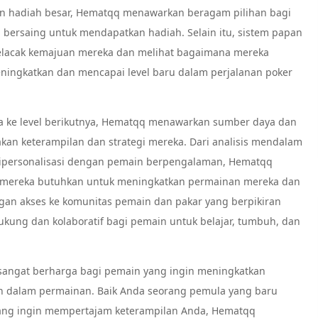
 hadiah besar, Hematqq menawarkan beragam pilihan bagi
rsaing untuk mendapatkan hadiah. Selain itu, sistem papan
lacak kemajuan mereka dan melihat bagaimana mereka
ingkatkan dan mencapai level baru dalam perjalanan poker
 ke level berikutnya, Hematqq menawarkan sumber daya dan
n keterampilan dan strategi mereka. Dari analisis mendalam
 dipersonalisasi dengan pemain berpengalaman, Hematqq
mereka butuhkan untuk meningkatkan permainan mereka dan
gan akses ke komunitas pemain dan pakar yang berpikiran
ng dan kolaboratif bagi pemain untuk belajar, tumbuh, dan
angat berharga bagi pemain yang ingin meningkatkan
n dalam permainan. Baik Anda seorang pemula yang baru
ang ingin mempertajam keterampilan Anda, Hematqq