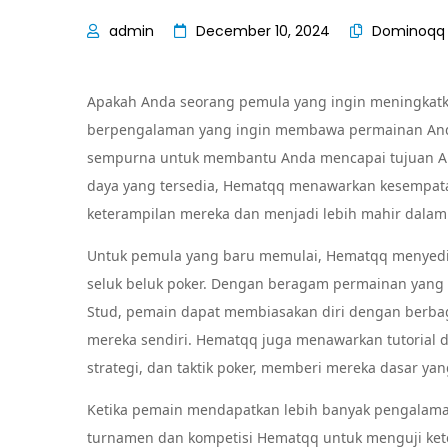
December 10, 2024
Dominoqq
Apakah Anda seorang pemula yang ingin meningkatka
berpengalaman yang ingin membawa permainan Anda 
sempurna untuk membantu Anda mencapai tujuan A
daya yang tersedia, Hematqq menawarkan kesempat
keterampilan mereka dan menjadi lebih mahir dalam
Untuk pemula yang baru memulai, Hematqq menyedi
seluk beluk poker. Dengan beragam permainan yang 
Stud, pemain dapat membiasakan diri dengan berb
mereka sendiri. Hematqq juga menawarkan tutoria
strategi, dan taktik poker, memberi mereka dasar y
Ketika pemain mendapatkan lebih banyak pengalama
turnamen dan kompetisi Hematqq untuk menguji ket