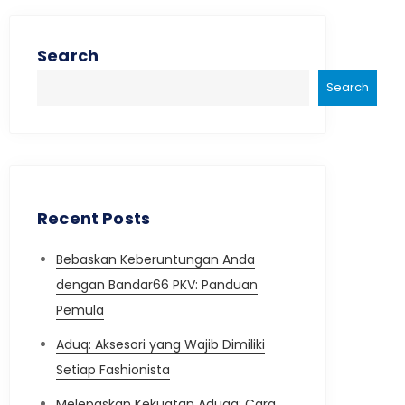
Search
Search
Recent Posts
Bebaskan Keberuntungan Anda
dengan Bandar66 PKV: Panduan
Pemula
Aduq: Aksesori yang Wajib Dimiliki
Setiap Fashionista
Melepaskan Kekuatan Aduqq: Cara