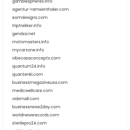
gamblespherex.info
agentur-ramsenthaler.com
eomdesigns.com
triptrekker.info
gendxxi.net
motomasters.info
mycarzone.info
vibecasaconcepts.com
quantum24.info
quantenki.com
businessmagazineusa.com
medicwellcare.com
vidsmall.com
businessnews2day.com
worldnewsrecords.com
sterilepro24.com