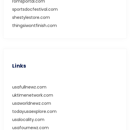
romsportal.com
sportsdocfestival.com
shestylestore.com
thingsiwontfinish.com
Links
usafullnewz.com
uktimenetwork.com
usaworldnewz.com
todayusaexplore.com
usalocality.com
usafournewz.com