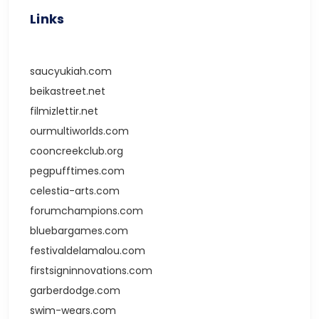
Links
saucyukiah.com
beikastreet.net
filmizlettir.net
ourmultiworlds.com
cooncreekclub.org
pegpufftimes.com
celestia-arts.com
forumchampions.com
bluebargames.com
festivaldelamalou.com
firstsigninnovations.com
garberdodge.com
swim-wears.com