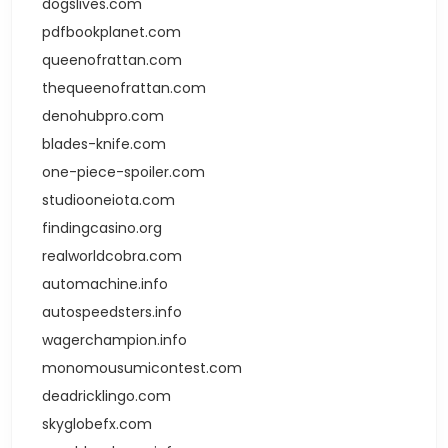
dogslives.com
pdfbookplanet.com
queenofrattan.com
thequeenofrattan.com
denohubpro.com
blades-knife.com
one-piece-spoiler.com
studiooneiota.com
findingcasino.org
realworldcobra.com
automachine.info
autospeedsters.info
wagerchampion.info
monomousumicontest.com
deadricklingo.com
skyglobefx.com