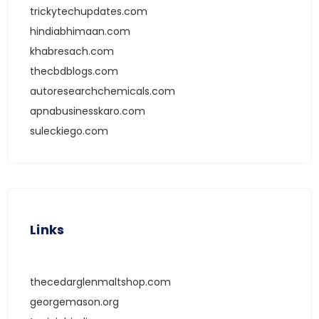
trickytechupdates.com
hindiabhimaan.com
khabresach.com
thecbdblogs.com
autoresearchchemicals.com
apnabusinesskaro.com
suleckiego.com
Links
thecedarglenmaltshop.com
georgemason.org