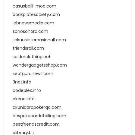
casusbelli-mod.com
bookplatesociety.com
lebnewsmedia.com
sonosonora.com
linkuusinternasional1.com
friendsroll.com
spiderclothing.net
wondergadgetsshop.com
seatgurunews.com
3net.info
codeplex.info
okena.info
akunidpropokerqq.com
bespokecardetailing.com
bestfriendscredit.com
elibrary.biz