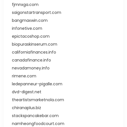
fjmnxga.com
saigonstartransport.com
bangmaxwin.com
infonetive.com
epictacoshop.com
biopuraskinserum.com
californiafinances.info
canadafinance.info
nevadamoney.info
rimene.com
ledepanneur-pigalle.com
dvd-digest.net
theartistsmarketnola.com
chiranaplus.biz
stackspancakebar.com
namheongfoodcourt.com