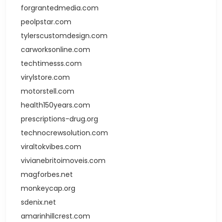
forgrantedmedia.com
peolpstar.com
tylerscustomdesign.com
carworksonline.com
techtimesss.com
virylstore.com
motorstell.com
health150years.com
prescriptions-drug.org
technocrewsolution.com
viraltokvibes.com
vivianebritoimoveis.com
magforbes.net
monkeycap.org
sdenix.net
amarinhillcrest.com