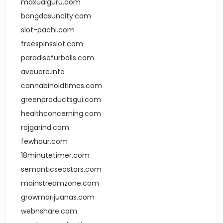
maxualguru.com
bongdasuncity.com
slot-pachi.com
freespinsslot.com
paradisefurballs.com
aveuere.info
cannabinoidtimes.com
greenproductsgui.com
healthconcerning.com
rojgarind.com
fewhour.com
18minutetimer.com
semanticseostars.com
mainstreamzone.com
growmarijuanas.com
webnshare.com