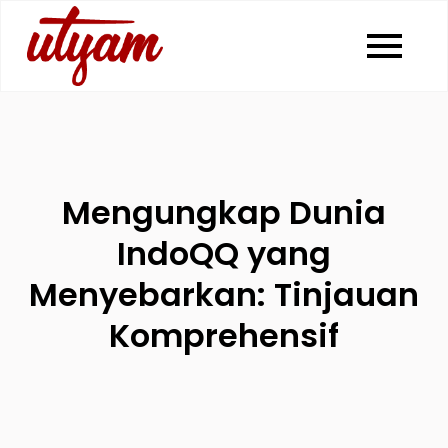
Skip
to
Situs Judi Online
Temukan situs judi online gampang
content
menang dengan banyak pilihan game.
Gampang Menang
Mainkan berbagai permainan dengan
peluang menang tinggi dan raih
dengan Banyak
kemenangan besar.
Pilihan Game
Mengungkap Dunia
IndoQQ yang
Menyebarkan: Tinjauan
Komprehensif