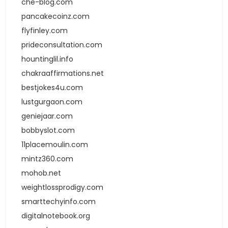
che-blog.com
pancakecoinz.com
flyfinley.com
prideconsultation.com
hountinglil.info
chakraaffirmations.net
bestjokes4u.com
lustgurgaon.com
geniejaar.com
bobbyslot.com
11placemoulin.com
mintz360.com
mohob.net
weightlossprodigy.com
smarttechyinfo.com
digitalnotebook.org