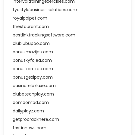
intervaltrainingexercises.com
tyestylebusinesssolutions.com
royalpoipet.com
thestaurant.com
bestlinktrackingsoftware.com
clublubupoo.com
bonusmazijeu.com
bonuskyfojea.com
bonuskorokee.com
bonusgexipoy.com
casinorelaxluxe.com
clubetechplay.com
domdombd.com
dailyplayz.com
getprocrackhere.com
fastinnews.com