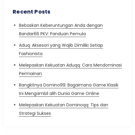
Recent Posts
Bebaskan Keberuntungan Anda dengan
Bandar66 PKV: Panduan Pemula
Aduq: Aksesori yang Wajib Dimiliki Setiap
Fashionista
Melepaskan Kekuatan Aduqq: Cara Mendominasi
Permainan
Bangkitnya Domino99: Bagaimana Game Klasik
Ini Mengambil alih Dunia Game Online
Melepaskan Kekuatan Dominoqq: Tips dan
Strategi Sukses