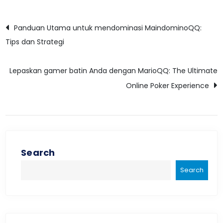
Post
Panduan Utama untuk mendominasi MaindominoQQ:
Tips dan Strategi
navigation
Lepaskan gamer batin Anda dengan MarioQQ: The Ultimate
Online Poker Experience
Search
Search