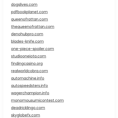
dogslives.com
pdfbookplanet.com
queenofrattan.com
thequeenofrattan.com
denohubpro.com
blades-knife.com
one-piece-spoiler.com
studiooneiota.com
findingcasino.org
realworldcobra.com
automachine.info
autospeedsters.info
wagerchampion.info
monomousumicontest.com
deadricklingo.com
skyglobefx.com