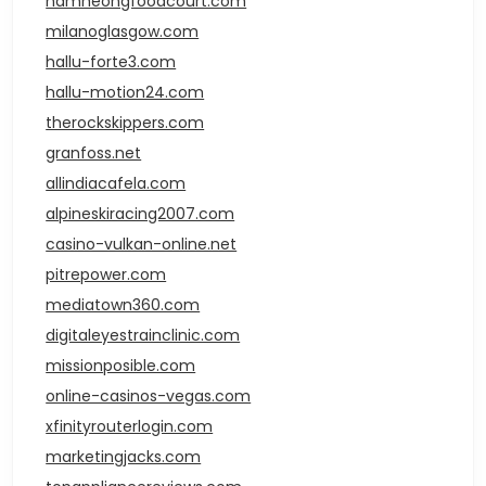
namheongfoodcourt.com
milanoglasgow.com
hallu-forte3.com
hallu-motion24.com
therockskippers.com
granfoss.net
allindiacafela.com
alpineskiracing2007.com
casino-vulkan-online.net
pitrepower.com
mediatown360.com
digitaleyestrainclinic.com
missionposible.com
online-casinos-vegas.com
xfinityrouterlogin.com
marketingjacks.com