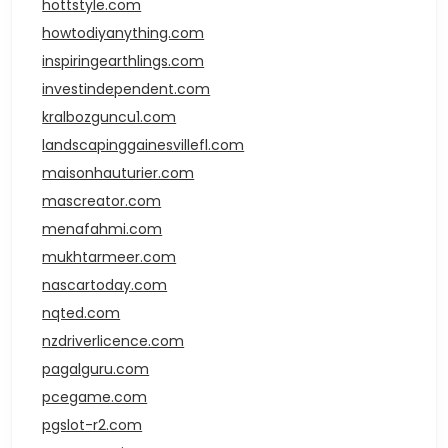
hottstyle.com
howtodiyanything.com
inspiringearthlings.com
investindependent.com
kralbozguncu1.com
landscapinggainesvillefl.com
maisonhauturier.com
mascreator.com
menafahmi.com
mukhtarmeer.com
nascartoday.com
nqted.com
nzdriverlicence.com
pagalguru.com
pcegame.com
pgslot-r2.com