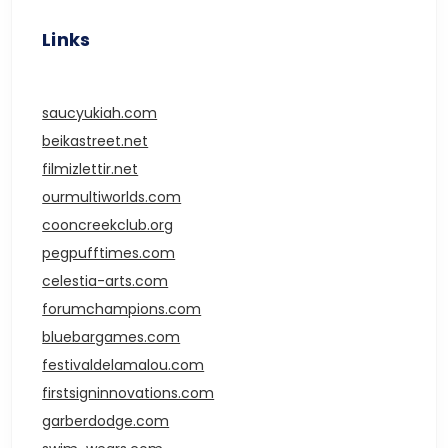
Links
saucyukiah.com
beikastreet.net
filmizlettir.net
ourmultiworlds.com
cooncreekclub.org
pegpufftimes.com
celestia-arts.com
forumchampions.com
bluebargames.com
festivaldelamalou.com
firstsigninnovations.com
garberdodge.com