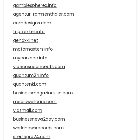
gamblespherex.info
agentur-ramsenthaler.com
eomdesigns.com
triptrekker.info
gendxxi.net
motomasters.info
mycarzone.info
vibecasaconcepts.com
quantum24.info
quantenki.com
businessmagazineusa.com
medicwellcare.com
vidsmall.com
businessnews2day.com
worldnewsrecords.com
sterilepro24.com