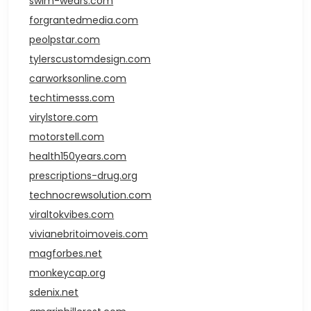
swim-wears.com
forgrantedmedia.com
peolpstar.com
tylerscustomdesign.com
carworksonline.com
techtimesss.com
virylstore.com
motorstell.com
health150years.com
prescriptions-drug.org
technocrewsolution.com
viraltokvibes.com
vivianebritoimoveis.com
magforbes.net
monkeycap.org
sdenix.net