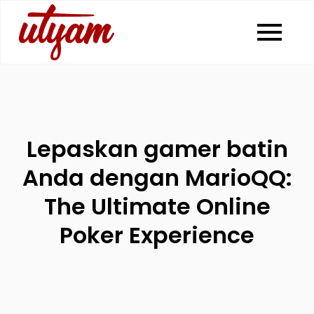
Skip
to
Situs Judi Online
Temukan situs judi online gampang
content
menang dengan banyak pilihan
Gampang Menang
game. Mainkan berbagai permainan
dengan peluang menang tinggi dan
dengan Banyak
raih kemenangan besar.
Pilihan Game
Lepaskan gamer batin
Anda dengan MarioQQ:
The Ultimate Online
Poker Experience