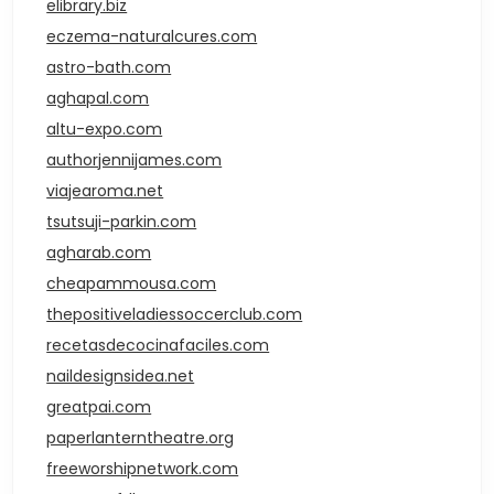
elibrary.biz
eczema-naturalcures.com
astro-bath.com
aghapal.com
altu-expo.com
authorjennijames.com
viajearoma.net
tsutsuji-parkin.com
agharab.com
cheapammousa.com
thepositiveladiessoccerclub.com
recetasdecocinafaciles.com
naildesignsidea.net
greatpai.com
paperlanterntheatre.org
freeworshipnetwork.com