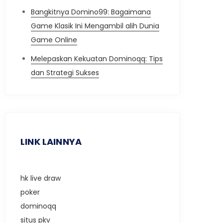
Bangkitnya Domino99: Bagaimana
Game Klasik Ini Mengambil alih Dunia
Game Online
Melepaskan Kekuatan Dominoqq: Tips
dan Strategi Sukses
LINK LAINNYA
hk live draw
poker
dominoqq
situs pkv