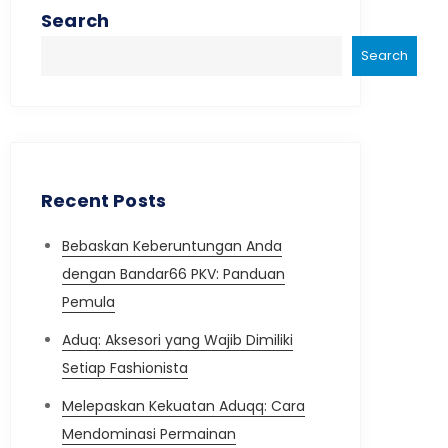
Search
Search
Recent Posts
Bebaskan Keberuntungan Anda
dengan Bandar66 PKV: Panduan
Pemula
Aduq: Aksesori yang Wajib Dimiliki
Setiap Fashionista
Melepaskan Kekuatan Aduqq: Cara
Mendominasi Permainan