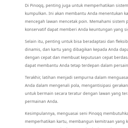
Di Pinoqq, penting juga untuk memperhatikan siste
kumpulkan. Ini akan membantu Anda menentukan ka
mencegah lawan mencetak poin. Memahami sistem po
konservatif dapat memberi Anda keuntungan yang si
Selain itu, penting untuk bisa beradaptasi dan fleks
dinamis, dan kartu yang dibagikan kepada Anda da
dengan cepat dan membuat keputusan cepat berdasar
dapat membantu Anda tetap terdepan dalam persa
Terakhir, latihan menjadi sempurna dalam menguasa
Anda dalam mengenali pola, mengantisipasi gerakan
untuk bermain secara teratur dengan lawan yang t
permainan Anda.
Kesimpulannya, menguasai seni Pinoqq membutuhkan 
memperhatikan kartu, membangun kemitraan yang ku