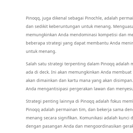
Pinoqq, juga dikenal sebagai Pinochle, adalah perm
dan sedikit keberuntungan untuk menang. Menguasa
memungkinkan Anda mendominasi kompetisi dan menja
beberapa strategi yang dapat membantu Anda meni
untuk menang.
Salah satu strategi terpenting dalam Pinoqq adalah
ada di deck. Ini akan memungkinkan Anda membuat 
akan dimainkan dan kartu mana yang akan disimpan.
Anda mengantisipasi pergerakan lawan dan menyesua
Strategi penting lainnya di Pinoqq adalah fokus me
Pinoqq adalah permainan tim, dan bekerja sama de
menang secara signifikan. Komunikasi adalah kunci d
dengan pasangan Anda dan mengoordinasikan gerak