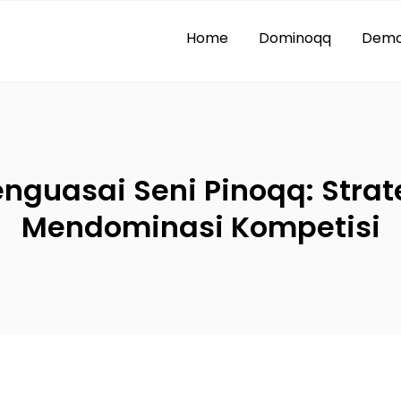
Home
Dominoqq
Demo
Online Gampang Menang deng
 gampang menang dengan banyak pilihan game. Mainkan berbagai
nguasai Seni Pinoqq: Strat
Mendominasi Kompetisi