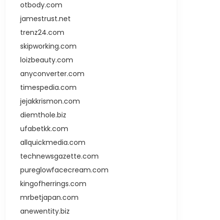
otbody.com
jamestrust.net
trenz24.com
skipworking.com
loizbeauty.com
anyconverter.com
timespedia.com
jejakkrismon.com
diemthole.biz
ufabetkk.com
allquickmedia.com
technewsgazette.com
pureglowfacecream.com
kingofherrings.com
mrbetjapan.com
anewentity.biz