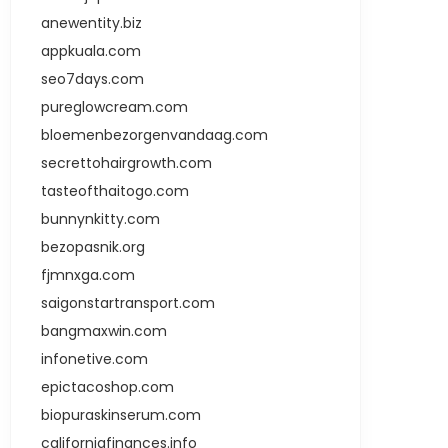
anewentity.biz
appkuala.com
seo7days.com
pureglowcream.com
bloemenbezorgenvandaag.com
secrettohairgrowth.com
tasteofthaitogo.com
bunnynkitty.com
bezopasnik.org
fjmnxga.com
saigonstartransport.com
bangmaxwin.com
infonetive.com
epictacoshop.com
biopuraskinserum.com
californiafinances.info