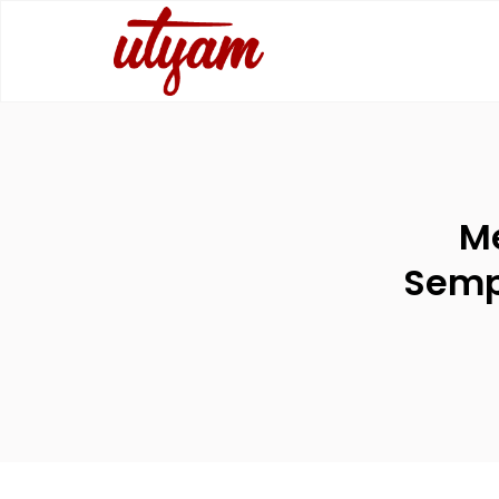
Skip
to
Situs Judi 
Temukan situs judi online
content
besar.
M
Semp