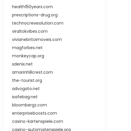
health150years.com
prescriptions-drug.org
technocrewsolution.com
viraltokvibes.com
vivianebritoimoveis.com
magforbes.net
monkeycap.org
sdenix.net
amarinhillcrest.com
the-tourist.org
advogato.net
isafebag.net
bloombergz.com
enterpriseboosts.com
casino-kartenspiele.com
casino-automatenspiele.org