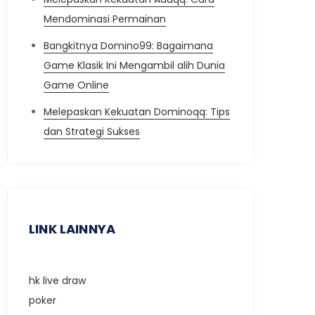
Mendominasi Permainan
Bangkitnya Domino99: Bagaimana
Game Klasik Ini Mengambil alih Dunia
Game Online
Melepaskan Kekuatan Dominoqq: Tips
dan Strategi Sukses
LINK LAINNYA
hk live draw
poker