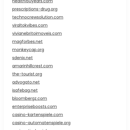
health150years.com
prescriptions-drug.org
technocrewsolution.com
viraltokvibes.com
vivianebritoimoveis.com
magforbes.net
monkeycap.org
sdenix.net
amarinhillcrest.com
the-tourist.org
advogato.net
isafebag.net
bloombergz.com
enterpriseboosts.com
casino-kartenspiele.com
casino-automatenspiele.org