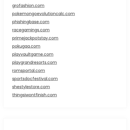
grofashion.com
pokemongoevolutioncalc.com
phishingbase.com
racegamings.com
primejackpotstay.com
pokugaa.com
playvaultgame.com
playgrandresorts.com
romsportal.com
sportsdocfestival.com
shestylestore.com
thingsiwontfinish.com