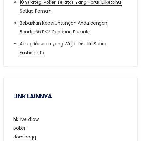
10 Strategi Poker Teratas Yang Harus Diketahui
Setiap Pemain
Bebaskan Keberuntungan Anda dengan
Bandar66 PKV: Panduan Pemula
Aduq: Aksesori yang Wajib Dimiliki Setiap
Fashionista
LINK LAINNYA
hk live draw
poker
dominoqq