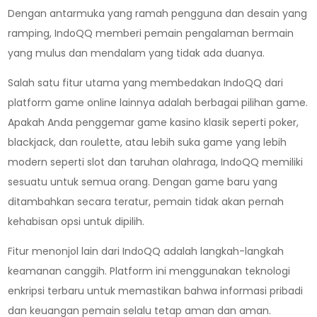
Dengan antarmuka yang ramah pengguna dan desain yang
ramping, IndoQQ memberi pemain pengalaman bermain
yang mulus dan mendalam yang tidak ada duanya.
Salah satu fitur utama yang membedakan IndoQQ dari
platform game online lainnya adalah berbagai pilihan game.
Apakah Anda penggemar game kasino klasik seperti poker,
blackjack, dan roulette, atau lebih suka game yang lebih
modern seperti slot dan taruhan olahraga, IndoQQ memiliki
sesuatu untuk semua orang. Dengan game baru yang
ditambahkan secara teratur, pemain tidak akan pernah
kehabisan opsi untuk dipilih.
Fitur menonjol lain dari IndoQQ adalah langkah-langkah
keamanan canggih. Platform ini menggunakan teknologi
enkripsi terbaru untuk memastikan bahwa informasi pribadi
dan keuangan pemain selalu tetap aman dan aman.