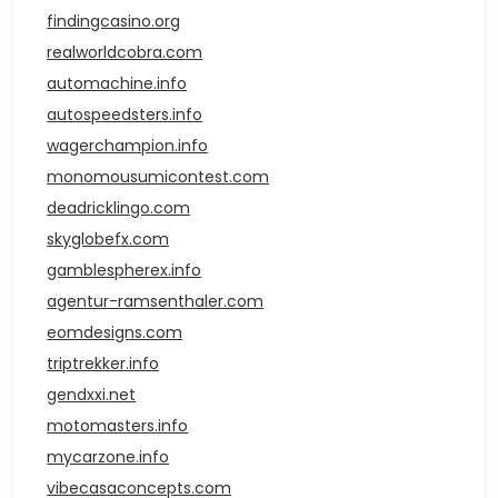
findingcasino.org
realworldcobra.com
automachine.info
autospeedsters.info
wagerchampion.info
monomousumicontest.com
deadricklingo.com
skyglobefx.com
gamblespherex.info
agentur-ramsenthaler.com
eomdesigns.com
triptrekker.info
gendxxi.net
motomasters.info
mycarzone.info
vibecasaconcepts.com