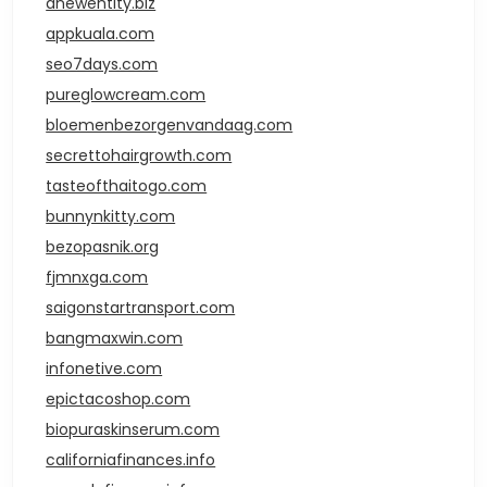
anewentity.biz
appkuala.com
seo7days.com
pureglowcream.com
bloemenbezorgenvandaag.com
secrettohairgrowth.com
tasteofthaitogo.com
bunnynkitty.com
bezopasnik.org
fjmnxga.com
saigonstartransport.com
bangmaxwin.com
infonetive.com
epictacoshop.com
biopuraskinserum.com
californiafinances.info