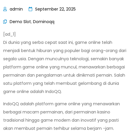
September 22, 2025
Demo Slot
,
Dominoqq
[ad_1]
Di dunia yang serba cepat saat ini, game online telah
menjadi bentuk hiburan yang populer bagi orang-orang dari
segala usia. Dengan munculnya teknologi, semakin banyak
platform game online yang muncul, menawarkan berbagai
permainan dan pengalaman untuk dinikmati pemain. Salah
satu platform yang telah membuat gelombang di dunia
game online adalah IndoQQ.
IndoQQ adalah platform game online yang menawarkan
berbagai macam permainan, dari permainan kasino
tradisional hingga game modern dan inovatif yang pasti
akan membuat pemain terhibur selama berjam -jam.