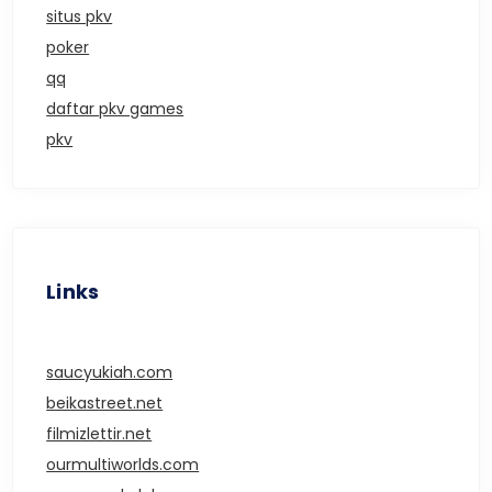
situs pkv
poker
qq
daftar pkv games
pkv
Links
saucyukiah.com
beikastreet.net
filmizlettir.net
ourmultiworlds.com