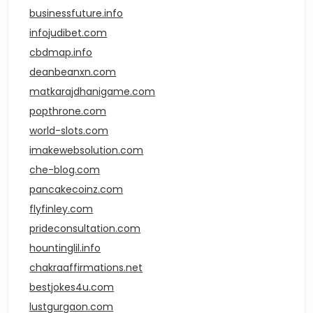
businessfuture.info
infojudibet.com
cbdmap.info
deanbeanxn.com
matkarajdhanigame.com
popthrone.com
world-slots.com
imakewebsolution.com
che-blog.com
pancakecoinz.com
flyfinley.com
prideconsultation.com
hountinglil.info
chakraaffirmations.net
bestjokes4u.com
lustgurgaon.com