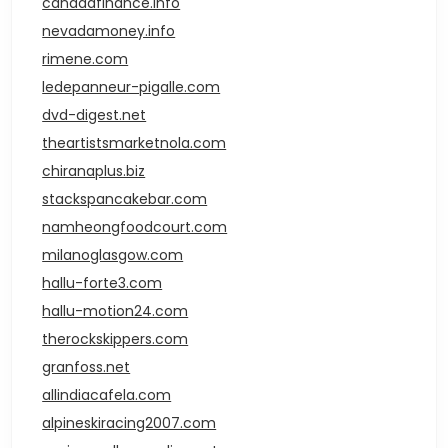
canadafinance.info
nevadamoney.info
rimene.com
ledepanneur-pigalle.com
dvd-digest.net
theartistsmarketnola.com
chiranaplus.biz
stackspancakebar.com
namheongfoodcourt.com
milanoglasgow.com
hallu-forte3.com
hallu-motion24.com
therockskippers.com
granfoss.net
allindiacafela.com
alpineskiracing2007.com