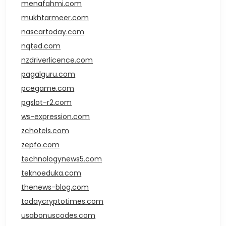
menafahmi.com
mukhtarmeer.com
nascartoday.com
nqted.com
nzdriverlicence.com
pagalguru.com
pcegame.com
pgslot-r2.com
ws-expression.com
zchotels.com
zepfo.com
technologynews5.com
teknoeduka.com
thenews-blog.com
todaycryptotimes.com
usabonuscodes.com