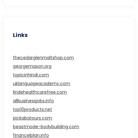
Links
thecedarglenmaltshop.com
georgemason.org
topicinhindi.com
uklanguageacademy.com
lindehealthcarefree.com
allbusinessjobs.info
top10products.net
pickabatours.com
beastmode-bodybuilding.com
financelplan.info