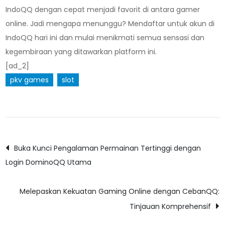
IndoQQ dengan cepat menjadi favorit di antara gamer
online. Jadi mengapa menunggu? Mendaftar untuk akun di
IndoQQ hari ini dan mulai menikmati semua sensasi dan
kegembiraan yang ditawarkan platform ini.
[ad_2]
pkv games
slot
Post
Buka Kunci Pengalaman Permainan Tertinggi dengan
Login DominoQQ Utama
navigation
Melepaskan Kekuatan Gaming Online dengan CebanQQ:
Tinjauan Komprehensif