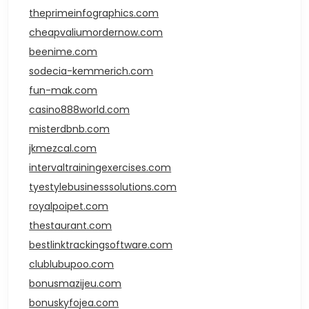
theprimeinfographics.com
cheapvaliumordernow.com
beenime.com
sodecia-kemmerich.com
fun-mak.com
casino888world.com
misterdbnb.com
jkmezcal.com
intervaltrainingexercises.com
tyestylebusinesssolutions.com
royalpoipet.com
thestaurant.com
bestlinktrackingsoftware.com
clublubupoo.com
bonusmazijeu.com
bonuskyfojea.com