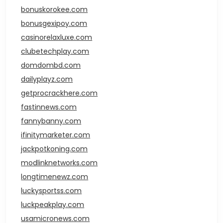
bonuskorokee.com
bonusgexipoy.com
casinorelaxluxe.com
clubetechplay.com
domdombd.com
dailyplayz.com
getprocrackhere.com
fastinnews.com
fannybanny.com
ifinitymarketer.com
jackpotkoning.com
modlinknetworks.com
longtimenewz.com
luckysportss.com
luckpeakplay.com
usamicronews.com