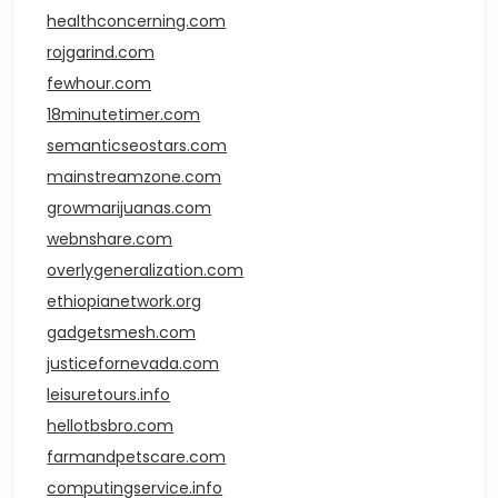
healthconcerning.com
rojgarind.com
fewhour.com
18minutetimer.com
semanticseostars.com
mainstreamzone.com
growmarijuanas.com
webnshare.com
overlygeneralization.com
ethiopianetwork.org
gadgetsmesh.com
justicefornevada.com
leisuretours.info
hellotbsbro.com
farmandpetscare.com
computingservice.info