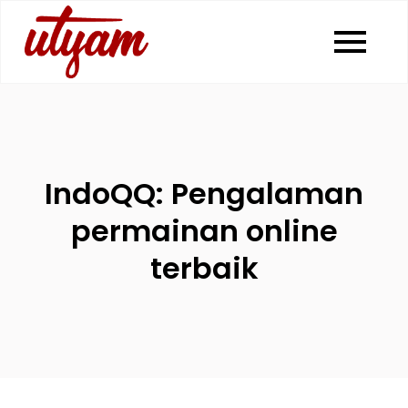
Skip
to
Situs Judi Online
Temukan situs judi online gampang
content
menang dengan banyak pilihan
Gampang Menang
game. Mainkan berbagai permainan
dengan peluang menang tinggi dan
dengan Banyak
raih kemenangan besar.
Pilihan Game
IndoQQ: Pengalaman
permainan online
terbaik