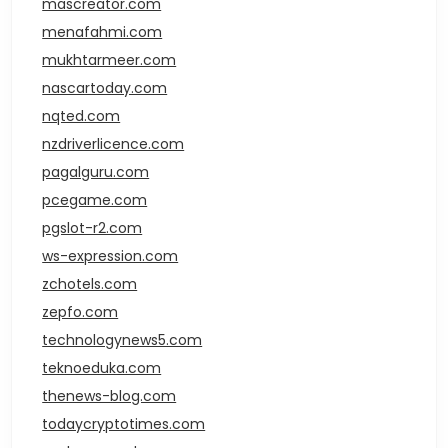
mascreator.com
menafahmi.com
mukhtarmeer.com
nascartoday.com
nqted.com
nzdriverlicence.com
pagalguru.com
pcegame.com
pgslot-r2.com
ws-expression.com
zchotels.com
zepfo.com
technologynews5.com
teknoeduka.com
thenews-blog.com
todaycryptotimes.com