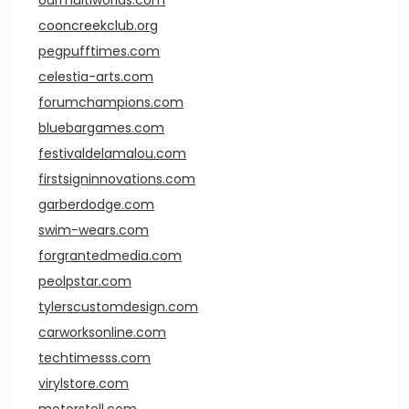
cooncreekclub.org
pegpufftimes.com
celestia-arts.com
forumchampions.com
bluebargames.com
festivaldelamalou.com
firstsigninnovations.com
garberdodge.com
swim-wears.com
forgrantedmedia.com
peolpstar.com
tylerscustomdesign.com
carworksonline.com
techtimesss.com
virylstore.com
motorstell.com