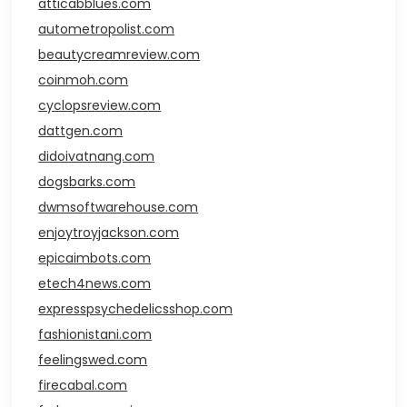
atticabblues.com
autometropolist.com
beautycreamreview.com
coinmoh.com
cyclopsreview.com
dattgen.com
didoivatnang.com
dogsbarks.com
dwmsoftwarehouse.com
enjoytroyjackson.com
epicaimbots.com
etech4news.com
expresspsychedelicsshop.com
fashionistani.com
feelingswed.com
firecabal.com