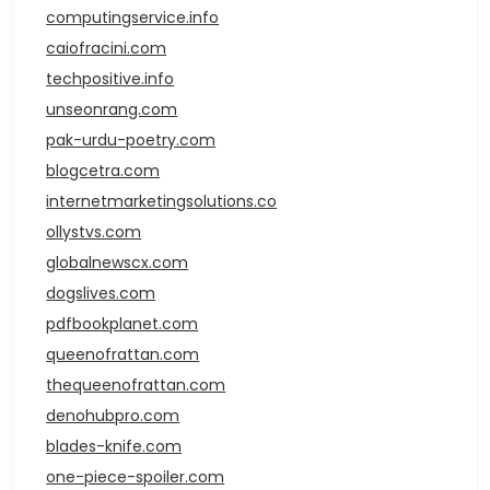
computingservice.info
caiofracini.com
techpositive.info
unseonrang.com
pak-urdu-poetry.com
blogcetra.com
internetmarketingsolutions.co
ollystvs.com
globalnewscx.com
dogslives.com
pdfbookplanet.com
queenofrattan.com
thequeenofrattan.com
denohubpro.com
blades-knife.com
one-piece-spoiler.com