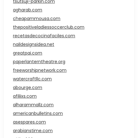
tsutsuji-parkin.com
agharab.com
cheapammousa.com
thepositiveladiessoccerclub.com
recetasdecocinafaciles.com
naildesignsidea.net
greatpai.com
paperlanterntheatre.org
freeworshipnetwork.com
watercraftllc.com
abourge.com
afiliixs.com
alharammallz.com
americanbulletins.com
asespares.com
arabianstime.com