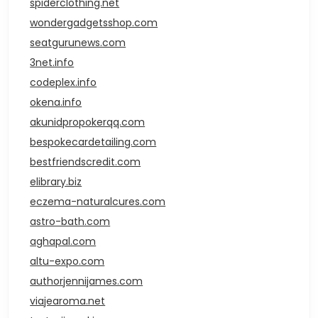
spiderclothing.net
wondergadgetsshop.com
seatgurunews.com
3net.info
codeplex.info
okena.info
akunidpropokerqq.com
bespokecardetailing.com
bestfriendscredit.com
elibrary.biz
eczema-naturalcures.com
astro-bath.com
aghapal.com
altu-expo.com
authorjennijames.com
viajearoma.net