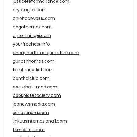
justicereformalliance.com
cryptoglax.com
ohiohobbyplus.com
bogothemes.com
ajino-mingei.com
yourfreehost.info
cheapnorthfacejacketsm.com
gurjoshhomes.com
tombradydiet.com
bonthaiclub.com
casusbelli-mod.com
bookplatesociety.com
lebnewsmedia.com
sonosonora.com
linkuusinternasional1.com
friendsroll.com