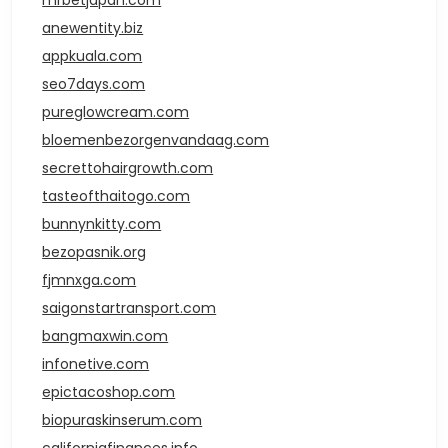
anewentity.biz
appkuala.com
seo7days.com
pureglowcream.com
bloemenbezorgenvandaag.com
secrettohairgrowth.com
tasteofthaitogo.com
bunnynkitty.com
bezopasnik.org
fjmnxga.com
saigonstartransport.com
bangmaxwin.com
infonetive.com
epictacoshop.com
biopuraskinserum.com
californiafinances.info