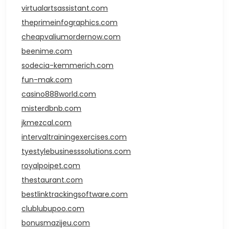
virtualartsassistant.com
theprimeinfographics.com
cheapvaliumordernow.com
beenime.com
sodecia-kemmerich.com
fun-mak.com
casino888world.com
misterdbnb.com
jkmezcal.com
intervaltrainingexercises.com
tyestylebusinesssolutions.com
royalpoipet.com
thestaurant.com
bestlinktrackingsoftware.com
clublubupoo.com
bonusmazijeu.com