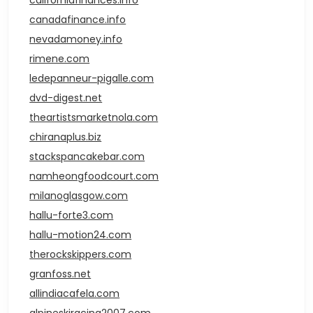
canadafinance.info
nevadamoney.info
rimene.com
ledepanneur-pigalle.com
dvd-digest.net
theartistsmarketnola.com
chiranaplus.biz
stackspancakebar.com
namheongfoodcourt.com
milanoglasgow.com
hallu-forte3.com
hallu-motion24.com
therockskippers.com
granfoss.net
allindiacafela.com
alpineskiracing2007.com