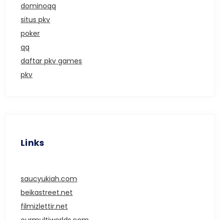
dominoqq
situs pkv
poker
qq
daftar pkv games
pkv
Links
saucyukiah.com
beikastreet.net
filmizlettir.net
ourmultiworlds.com