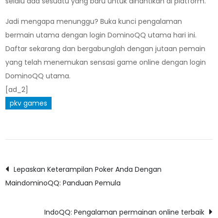
selalu ada sesuatu yang baru untuk dinantikan di platform.
Jadi mengapa menunggu? Buka kunci pengalaman
bermain utama dengan login DominoQQ utama hari ini.
Daftar sekarang dan bergabunglah dengan jutaan pemain
yang telah menemukan sensasi game online dengan login
DominoQQ utama.
[ad_2]
pkv games
Post
Lepaskan Keterampilan Poker Anda Dengan
MaindominoQQ: Panduan Pemula
navigation
IndoQQ: Pengalaman permainan online terbaik