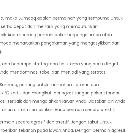
nda, maka Sumoqq adalah permainan yang sempurna untuk
ang serba cepat dan menarik yang membutuhkan
n. Baik Anda seorang pemain poker berpengalaman atau
 Sumoqq menawarkan pengalaman yang mengasyikkan dan
.
 ada beberapa strategi dan tip utama yang perlu diingat.
Anda mendominasi tabel dan menjadi yang teratas:
an Sumoqq, penting untuk memahami aturan dan
2 kartu dan mengikuti peringkat tangan poker standar.
sil terbaik dan mengalahkan lawan Anda. Biasakan diri Anda
aruhan untuk memastikan Anda bermain secara efektif.
ermain secara agresif dan asertif. Jangan takut untuk
berikan tekanan pada lawan Anda. Dengan bermain agresif,