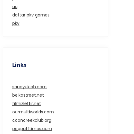
qq
daftar pkv games
pkv
Links
saucyukiah.com
beikastreet.net
filmizlettir.net
ourmultiworlds.com
cooncreekclub.org
pegpufftimes.com