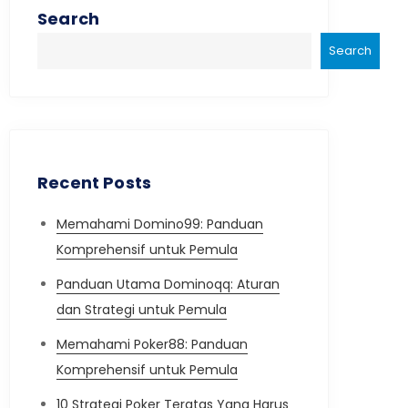
Search
Search
Recent Posts
Memahami Domino99: Panduan
Komprehensif untuk Pemula
Panduan Utama Dominoqq: Aturan
dan Strategi untuk Pemula
Memahami Poker88: Panduan
Komprehensif untuk Pemula
10 Strategi Poker Teratas Yang Harus