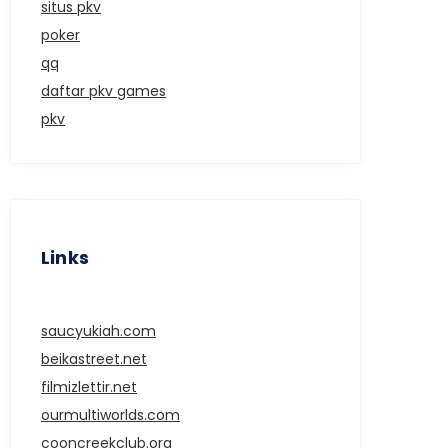
situs pkv
poker
qq
daftar pkv games
pkv
Links
saucyukiah.com
beikastreet.net
filmizlettir.net
ourmultiworlds.com
cooncreekclub.org