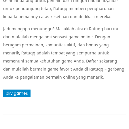
selamat datang untuk pemain baru hingga hadiah loyalitas
untuk pengunjung tetap, Ratuqq memberi penghargaan
kepada pemainnya atas kesetiaan dan dedikasi mereka.
Jadi mengapa menunggu? Masuklah aksi di Ratuqq hari ini
dan mulailah mengalami sensasi game online. Dengan
beragam permainan, komunitas aktif, dan bonus yang
menarik, Ratuqq adalah tempat yang sempurna untuk
memenuhi semua kebutuhan game Anda. Daftar sekarang
dan mulailah bermain game favorit Anda di Ratuqq – gerbang
Anda ke pengalaman bermain online yang menarik.
pkv games