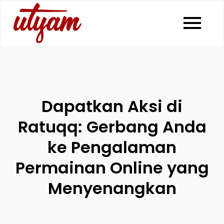
Skip
to
Situs Judi Online
Temukan situs judi online gampang
content
menang dengan banyak pilihan game.
Gampang Menang
Mainkan berbagai permainan dengan
peluang menang tinggi dan raih
dengan Banyak
kemenangan besar.
Pilihan Game
Dapatkan Aksi di
Ratuqq: Gerbang Anda
ke Pengalaman
Permainan Online yang
Menyenangkan