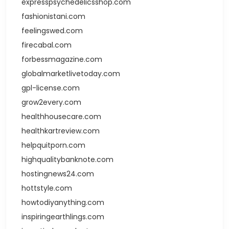
expresspsychedelicsshop.com
fashionistani.com
feelingswed.com
firecabal.com
forbessmagazine.com
globalmarketlivetoday.com
gpl-license.com
grow2every.com
healthhousecare.com
healthkartreview.com
helpquitporn.com
highqualitybanknote.com
hostingnews24.com
hottstyle.com
howtodiyanything.com
inspiringearthlings.com