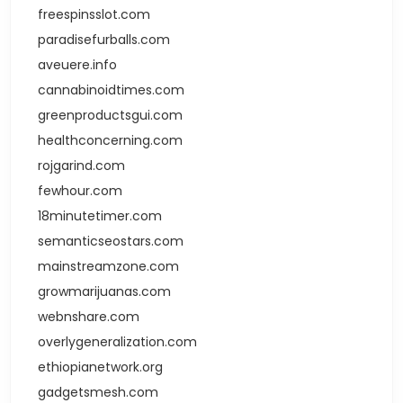
freespinsslot.com
paradisefurballs.com
aveuere.info
cannabinoidtimes.com
greenproductsgui.com
healthconcerning.com
rojgarind.com
fewhour.com
18minutetimer.com
semanticseostars.com
mainstreamzone.com
growmarijuanas.com
webnshare.com
overlygeneralization.com
ethiopianetwork.org
gadgetsmesh.com