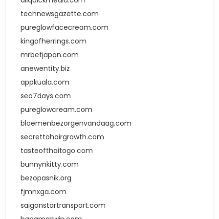
technewsgazette.com
pureglowfacecream.com
kingofherrings.com
mrbetjapan.com
anewentity.biz
appkuala.com
seo7days.com
pureglowcream.com
bloemenbezorgenvandaag.com
secrettohairgrowth.com
tasteofthaitogo.com
bunnynkitty.com
bezopasnik.org
fjmnxga.com
saigonstartransport.com
bangmaxwin.com