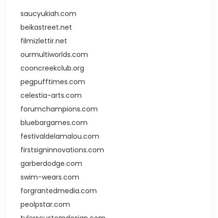
saucyukiah.com
beikastreet.net
filmizlettir.net
ourmultiworlds.com
cooncreekclub.org
pegpufftimes.com
celestia-arts.com
forumchampions.com
bluebargames.com
festivaldelamalou.com
firstsigninnovations.com
garberdodge.com
swim-wears.com
forgrantedmedia.com
peolpstar.com
tylerscustomdesign.com