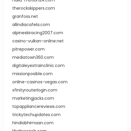
therockskippers.com
granfoss.net
allindiacafela.com
alpineskiracing2007.com
casino-vulkan-online.net
pitrepower.com
mediatown360.com
digitaleyestrainclinic.com
missionposible.com
online-casinos-vegas.com
xfinityrouterlogin.com
marketingjacks.com
topappliancereviews.com
trickytechupdates.com
hindiabhimaan.com
khabresach.com