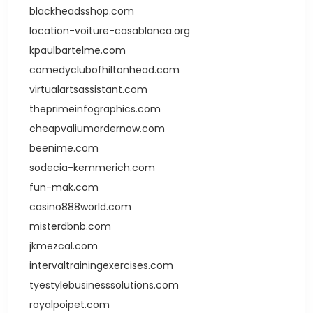
blackheadsshop.com
location-voiture-casablanca.org
kpaulbartelme.com
comedyclubofhiltonhead.com
virtualartsassistant.com
theprimeinfographics.com
cheapvaliumordernow.com
beenime.com
sodecia-kemmerich.com
fun-mak.com
casino888world.com
misterdbnb.com
jkmezcal.com
intervaltrainingexercises.com
tyestylebusinesssolutions.com
royalpoipet.com