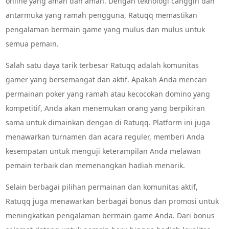
online yang aman dan aman. Dengan teknologi canggih dan
antarmuka yang ramah pengguna, Ratuqq memastikan
pengalaman bermain game yang mulus dan mulus untuk
semua pemain.
Salah satu daya tarik terbesar Ratuqq adalah komunitas
gamer yang bersemangat dan aktif. Apakah Anda mencari
permainan poker yang ramah atau kecocokan domino yang
kompetitif, Anda akan menemukan orang yang berpikiran
sama untuk dimainkan dengan di Ratuqq. Platform ini juga
menawarkan turnamen dan acara reguler, memberi Anda
kesempatan untuk menguji keterampilan Anda melawan
pemain terbaik dan memenangkan hadiah menarik.
Selain berbagai pilihan permainan dan komunitas aktif,
Ratuqq juga menawarkan berbagai bonus dan promosi untuk
meningkatkan pengalaman bermain game Anda. Dari bonus