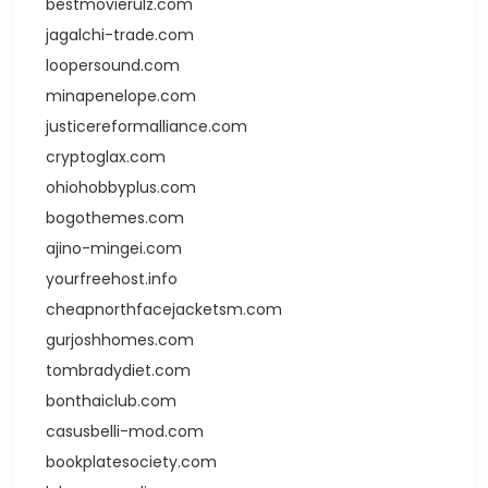
bestmovierulz.com
jagalchi-trade.com
loopersound.com
minapenelope.com
justicereformalliance.com
cryptoglax.com
ohiohobbyplus.com
bogothemes.com
ajino-mingei.com
yourfreehost.info
cheapnorthfacejacketsm.com
gurjoshhomes.com
tombradydiet.com
bonthaiclub.com
casusbelli-mod.com
bookplatesociety.com