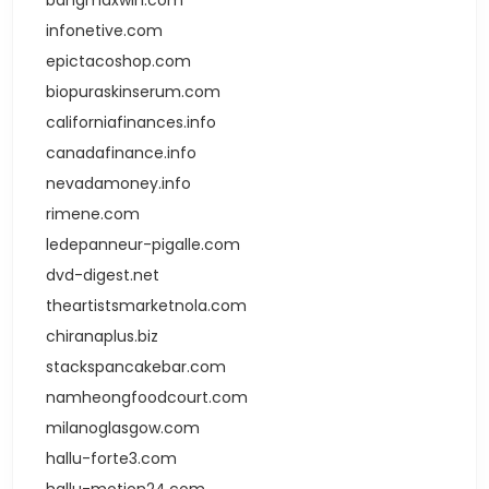
infonetive.com
epictacoshop.com
biopuraskinserum.com
californiafinances.info
canadafinance.info
nevadamoney.info
rimene.com
ledepanneur-pigalle.com
dvd-digest.net
theartistsmarketnola.com
chiranaplus.biz
stackspancakebar.com
namheongfoodcourt.com
milanoglasgow.com
hallu-forte3.com
hallu-motion24.com