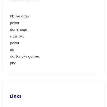
hk live draw
poker
dominoqq
situs pkv
poker
qq
daftar pkv games
pkv
Links