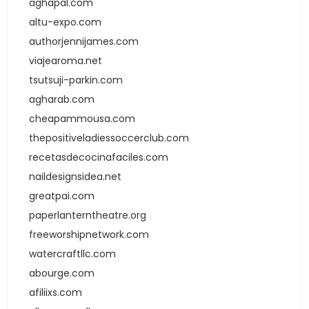
aghapal.com
altu-expo.com
authorjennijames.com
viajearoma.net
tsutsuji-parkin.com
agharab.com
cheapammousa.com
thepositiveladiessoccerclub.com
recetasdecocinafaciles.com
naildesignsidea.net
greatpai.com
paperlanterntheatre.org
freeworshipnetwork.com
watercraftllc.com
abourge.com
afiliixs.com