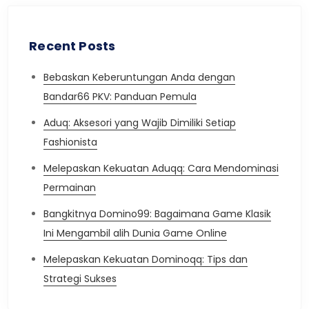
Recent Posts
Bebaskan Keberuntungan Anda dengan
Bandar66 PKV: Panduan Pemula
Aduq: Aksesori yang Wajib Dimiliki Setiap
Fashionista
Melepaskan Kekuatan Aduqq: Cara Mendominasi
Permainan
Bangkitnya Domino99: Bagaimana Game Klasik
Ini Mengambil alih Dunia Game Online
Melepaskan Kekuatan Dominoqq: Tips dan
Strategi Sukses