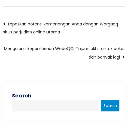
Post
Lepaskan potensi kemenangan Anda dengan Wargaqq –
situs perjudian online utama
navigation
Mengalami kegembiraan WedeQQ: Tujuan akhir untuk poker
dan banyak lagi
Search
Search