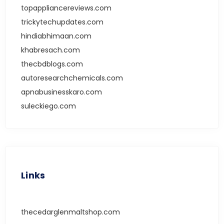
topappliancereviews.com
trickytechupdates.com
hindiabhimaan.com
khabresach.com
thecbdblogs.com
autoresearchchemicals.com
apnabusinesskaro.com
suleckiego.com
Links
thecedarglenmaltshop.com