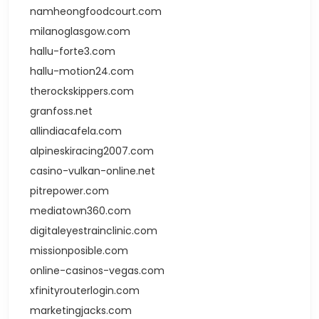
namheongfoodcourt.com
milanoglasgow.com
hallu-forte3.com
hallu-motion24.com
therockskippers.com
granfoss.net
allindiacafela.com
alpineskiracing2007.com
casino-vulkan-online.net
pitrepower.com
mediatown360.com
digitaleyestrainclinic.com
missionposible.com
online-casinos-vegas.com
xfinityrouterlogin.com
marketingjacks.com