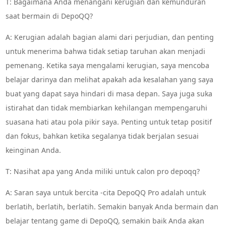
T: Bagaimana Anda menangani kerugian dan kemunduran
saat bermain di DepoQQ?
A: Kerugian adalah bagian alami dari perjudian, dan penting
untuk menerima bahwa tidak setiap taruhan akan menjadi
pemenang. Ketika saya mengalami kerugian, saya mencoba
belajar darinya dan melihat apakah ada kesalahan yang saya
buat yang dapat saya hindari di masa depan. Saya juga suka
istirahat dan tidak membiarkan kehilangan mempengaruhi
suasana hati atau pola pikir saya. Penting untuk tetap positif
dan fokus, bahkan ketika segalanya tidak berjalan sesuai
keinginan Anda.
T: Nasihat apa yang Anda miliki untuk calon pro depoqq?
A: Saran saya untuk bercita -cita DepoQQ Pro adalah untuk
berlatih, berlatih, berlatih. Semakin banyak Anda bermain dan
belajar tentang game di DepoQQ, semakin baik Anda akan