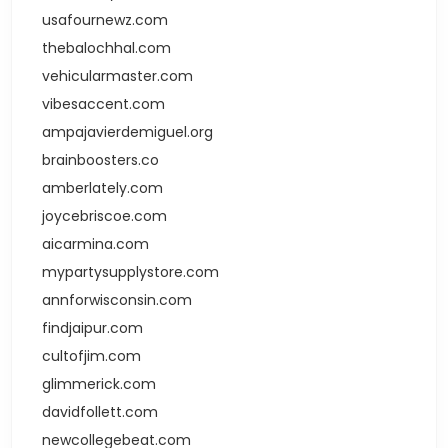
usafournewz.com
thebalochhal.com
vehicularmaster.com
vibesaccent.com
ampajavierdemiguel.org
brainboosters.co
amberlately.com
joycebriscoe.com
aicarmina.com
mypartysupplystore.com
annforwisconsin.com
findjaipur.com
cultofjim.com
glimmerick.com
davidfollett.com
newcollegebeat.com