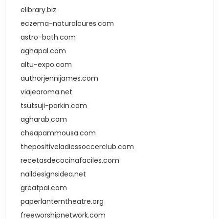
elibrary.biz
eczema-naturalcures.com
astro-bath.com
aghapal.com
altu-expo.com
authorjennijames.com
viajearoma.net
tsutsuji-parkin.com
agharab.com
cheapammousa.com
thepositiveladiessoccerclub.com
recetasdecocinafaciles.com
naildesignsidea.net
greatpai.com
paperlanterntheatre.org
freeworshipnetwork.com