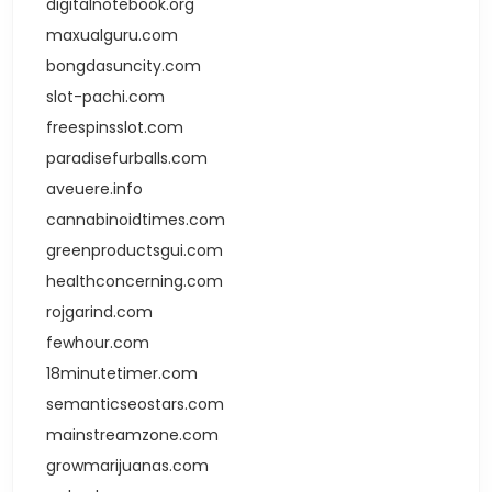
digitalnotebook.org
maxualguru.com
bongdasuncity.com
slot-pachi.com
freespinsslot.com
paradisefurballs.com
aveuere.info
cannabinoidtimes.com
greenproductsgui.com
healthconcerning.com
rojgarind.com
fewhour.com
18minutetimer.com
semanticseostars.com
mainstreamzone.com
growmarijuanas.com