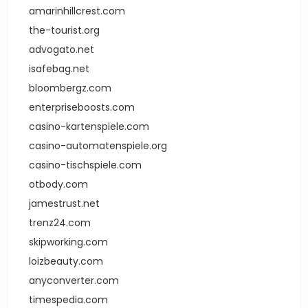
amarinhillcrest.com
the-tourist.org
advogato.net
isafebag.net
bloombergz.com
enterpriseboosts.com
casino-kartenspiele.com
casino-automatenspiele.org
casino-tischspiele.com
otbody.com
jamestrust.net
trenz24.com
skipworking.com
loizbeauty.com
anyconverter.com
timespedia.com