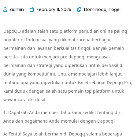
February 11, 2025
Dominoqq
,
Togel
DepoQQ adalah salah satu platform perjudian online paling
populer di Indonesia, yang dikenal karena berbagai
permainan dan layanan berkualitas tinggi. Banyak pemain
bercita -cita untuk menjadi pro depoqq, menguasai
permainan dan strategi yang diperlukan untuk berhasil di
dunia yang kompetitif ini. Untuk mempelajari lebih lanjut
tentang apa yang diperlukan untuk Excel sebagai Depoqq Pro,
kami duduk dengan salah satu pemain top platform untuk
wawancara eksklusif.
T: Dapatkah Anda memberi tahu kami sedikit tentang diri
Anda dan bagaimana Anda memulai dengan Depoqq?
A: Tentu! Saya telah bermain di Depoqq selama beberapa