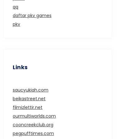
qq
daftar pkv games
pkv
Links
saucyukiah.com
beikastreet.net
filmizlettir.net
ourmultiworlds.com
cooncreekclub.org
pegpufftimes.com