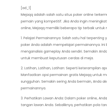
[ad_1]
Mejaqq adalah salah satu situs poker online terkem
pemain yang kompetitif. Jika Anda ingin meningk
online, Mejaqq memiliki beberapa tip terbaik unt
1. Pelajari Permainannya: Salah satu hal terpenti
poker Anda adalah mempelajari permainannya. Ini 
menganalisis gameplay Anda sendiri. Semakin An
untuk membuat keputusan cerdas di meja.
2. Latihan, Latihan, Latihan: Seperti keterampilan 
Manfaatkan opsi permainan gratis Mejaqq untuk
sungguhan. Semakin sering Anda bermain, Anda a
permainannya.
3. Perhatikan Lawan Anda: Dalam poker online, And
tangan lawan Anda. Sebaliknya, perhatikan pola ta