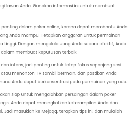
gi lawan Anda. Gunakan informasi ini untuk membuat
t penting dalam poker online, karena dapat membantu Anda
i yang Anda mampu. Tetapkan anggaran untuk permainan
ya tinggi. Dengan mengelola uang Anda secara efektif, Anda
s dalam membuat keputusan terbaik.
 dan intens, jadi penting untuk tetap fokus sepanjang sesi
et atau menonton TV sambil bermain, dan pastikan Anda
mana Anda dapat berkonsentrasi pada permainan yang ada.
da akan siap untuk mengalahkan persaingan dalam poker
rategis, Anda dapat meningkatkan keterampilan Anda dan
 Jadi masuklah ke Mejaqq, terapkan tips ini, dan mulailah