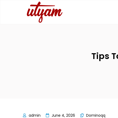
Skip
to
Situs Judi 
Temukan situs judi online
content
kemenangan besar.
Tips 
June 4, 2026
Dominoqq