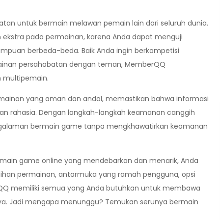
tan untuk bermain melawan pemain lain dari seluruh dunia.
 ekstra pada permainan, karena Anda dapat menguji
puan berbeda-beda. Baik Anda ingin berkompetisi
rmainan persahabatan dengan teman, MemberQQ
 multipemain.
rmainan yang aman dan andal, memastikan bahwa informasi
dan rahasia. Dengan langkah-langkah keamanan canggih
engalaman bermain game tanpa mengkhawatirkan keamanan
rmain game online yang mendebarkan dan menarik, Anda
ihan permainan, antarmuka yang ramah pengguna, opsi
erQQ memiliki semua yang Anda butuhkan untuk membawa
nya. Jadi mengapa menunggu? Temukan serunya bermain