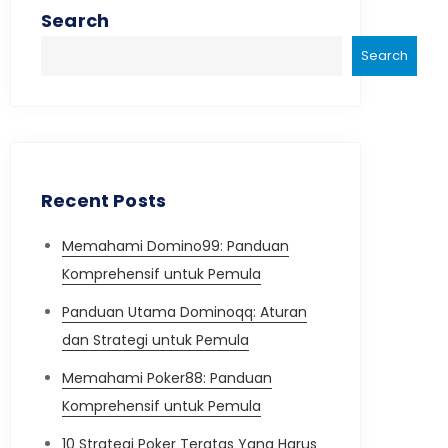
Search
Search
Recent Posts
Memahami Domino99: Panduan
Komprehensif untuk Pemula
Panduan Utama Dominoqq: Aturan
dan Strategi untuk Pemula
Memahami Poker88: Panduan
Komprehensif untuk Pemula
10 Strategi Poker Teratas Yang Harus