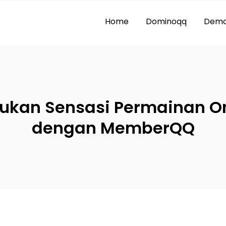
Home
Dominoqq
Demo
Online Gampang Menang deng
 gampang menang dengan banyak pilihan game. Mainkan berbag
ukan Sensasi Permainan On
dengan MemberQQ