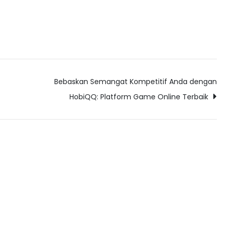
Bebaskan Semangat Kompetitif Anda dengan
HobiQQ: Platform Game Online Terbaik