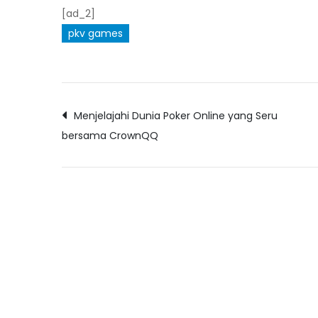
[ad_2]
pkv games
Post
Menjelajahi Dunia Poker Online yang Seru
bersama CrownQQ
navigation