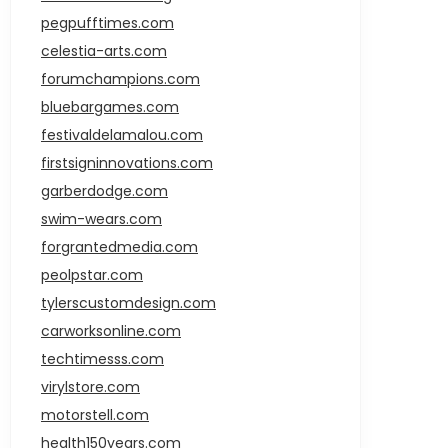
pegpufftimes.com
celestia-arts.com
forumchampions.com
bluebargames.com
festivaldelamalou.com
firstsigninnovations.com
garberdodge.com
swim-wears.com
forgrantedmedia.com
peolpstar.com
tylerscustomdesign.com
carworksonline.com
techtimesss.com
virylstore.com
motorstell.com
health150years.com