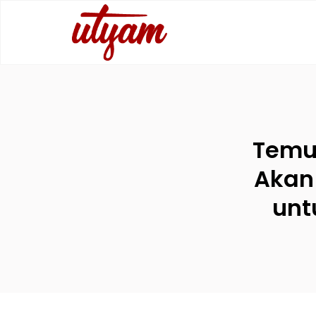
Skip
to
Situs Judi 
Temukan situs judi online
content
kemenangan besar.
Temu
Akan
unt