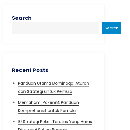
Search
Search
Recent Posts
Panduan Utama Dominoqq: Aturan
dan Strategi untuk Pemula
Memahami Poker88: Panduan
Komprehensif untuk Pemula
10 Strategi Poker Teratas Yang Harus
Diketahui Setiap Pemain