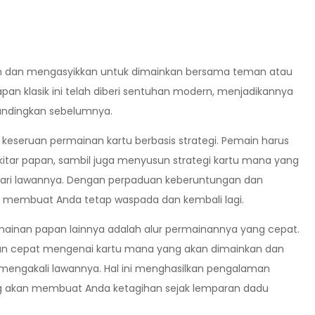
 dan mengasyikkan untuk dimainkan bersama teman atau
an klasik ini telah diberi sentuhan modern, menjadikannya
ndingkan sebelumnya.
eseruan permainan kartu berbasis strategi. Pemain harus
tar papan, sambil juga menyusun strategi kartu mana yang
ari lawannya. Dengan perpaduan keberuntungan dan
n membuat Anda tetap waspada dan kembali lagi.
ainan papan lainnya adalah alur permainannya yang cepat.
usan cepat mengenai kartu mana yang akan dimainkan dan
engakali lawannya. Hal ini menghasilkan pengalaman
 akan membuat Anda ketagihan sejak lemparan dadu