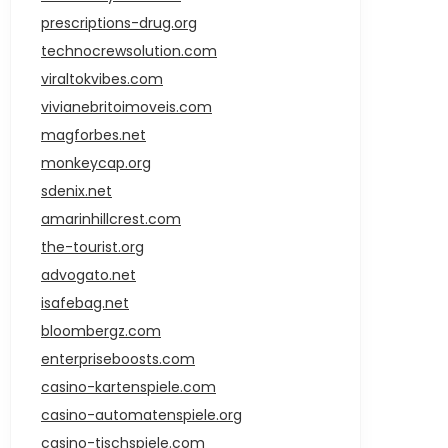
prescriptions-drug.org
technocrewsolution.com
viraltokvibes.com
vivianebritoimoveis.com
magforbes.net
monkeycap.org
sdenix.net
amarinhillcrest.com
the-tourist.org
advogato.net
isafebag.net
bloombergz.com
enterpriseboosts.com
casino-kartenspiele.com
casino-automatenspiele.org
casino-tischspiele.com