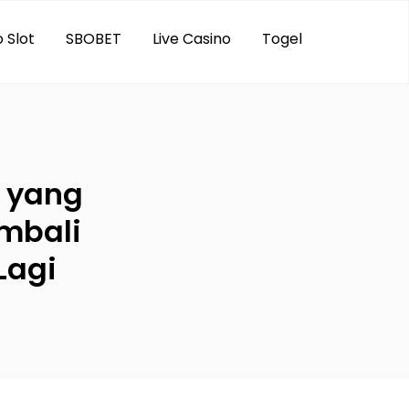
 Slot
SBOBET
Live Casino
Togel
an Banyak Pilihan Game
ai permainan dengan peluang menang tinggi dan raih
 yang
mbali
Lagi