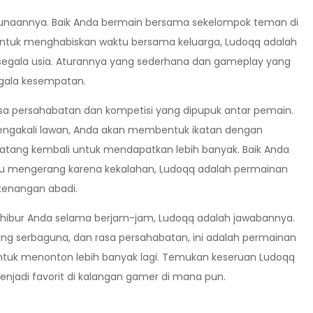
gunaannya. Baik Anda bermain bersama sekelompok teman di
ntuk menghabiskan waktu bersama keluarga, Ludoqq adalah
 segala usia. Aturannya yang sederhana dan gameplay yang
egala kesempatan.
asa persahabatan dan kompetisi yang dipupuk antar pemain.
engakali lawan, Anda akan membentuk ikatan dengan
ang kembali untuk mendapatkan lebih banyak. Baik Anda
au mengerang karena kekalahan, Ludoqq adalah permainan
enangan abadi.
hibur Anda selama berjam-jam, Ludoqq adalah jawabannya.
ng serbaguna, dan rasa persahabatan, ini adalah permainan
tuk menonton lebih banyak lagi. Temukan keseruan Ludoqq
njadi favorit di kalangan gamer di mana pun.