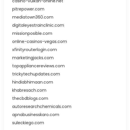
casino-vulkan-online.net
pitrepower.com
mediatown360.com
digitaleyestrainclinic.com
missionposible.com
online-casinos-vegas.com
xfinityrouterlogin.com
marketingjacks.com
topappliancereviews.com
trickytechupdates.com
hindiabhimaan.com
khabresach.com
thecbdblogs.com
autoresearchchemicals.com
apnabusinesskaro.com
suleckiego.com