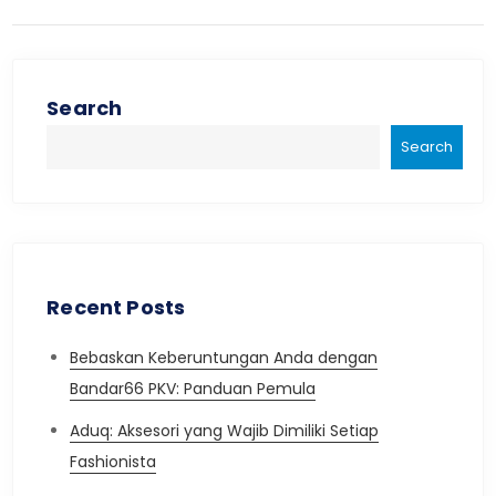
Search
Search
Recent Posts
Bebaskan Keberuntungan Anda dengan
Bandar66 PKV: Panduan Pemula
Aduq: Aksesori yang Wajib Dimiliki Setiap
Fashionista