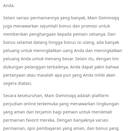
Anda.
Selain variasi permainannya yang banyak, Main Dominoqq
juga menawarkan sejumlah bonus dan promosi untuk
memberikan penghargaan kepada pemain setianya. Dari
bonus selamat datang hingga bonus isi ulang, ada banyak
peluang untuk meningkatkan uang Anda dan meningkatkan
peluang Anda untuk menang besar. Selain itu, dengan tim
dukungan pelanggan terbaiknya, Anda dapat yakin bahwa
pertanyaan atau masalah apa pun yang Anda miliki akan
segera diatasi.
Secara keseluruhan, Main Dominoqq adalah platform
perjudian online terkemuka yang menawarkan lingkungan
yang aman dan terjamin bagi pemain untuk menikmati
permainan favorit mereka. Dengan banyaknya variasi
permainan, opsi pembayaran yang aman, dan bonus yang