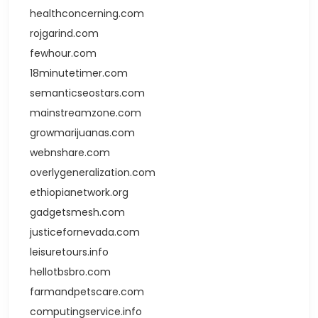
healthconcerning.com
rojgarind.com
fewhour.com
18minutetimer.com
semanticseostars.com
mainstreamzone.com
growmarijuanas.com
webnshare.com
overlygeneralization.com
ethiopianetwork.org
gadgetsmesh.com
justicefornevada.com
leisuretours.info
hellotbsbro.com
farmandpetscare.com
computingservice.info