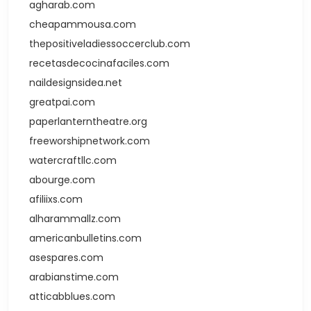
agharab.com
cheapammousa.com
thepositiveladiessoccerclub.com
recetasdecocinafaciles.com
naildesignsidea.net
greatpai.com
paperlanterntheatre.org
freeworshipnetwork.com
watercraftllc.com
abourge.com
afiliixs.com
alharammallz.com
americanbulletins.com
asespares.com
arabianstime.com
atticabblues.com