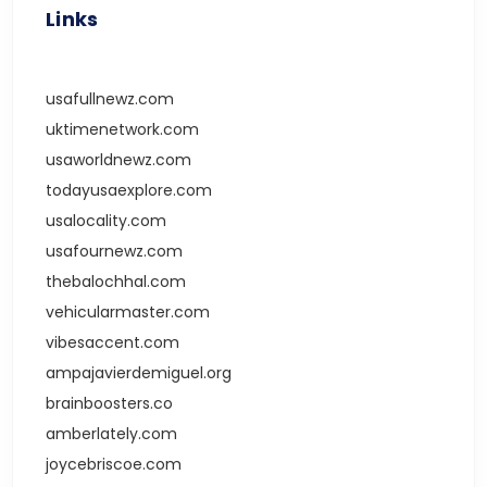
Links
usafullnewz.com
uktimenetwork.com
usaworldnewz.com
todayusaexplore.com
usalocality.com
usafournewz.com
thebalochhal.com
vehicularmaster.com
vibesaccent.com
ampajavierdemiguel.org
brainboosters.co
amberlately.com
joycebriscoe.com