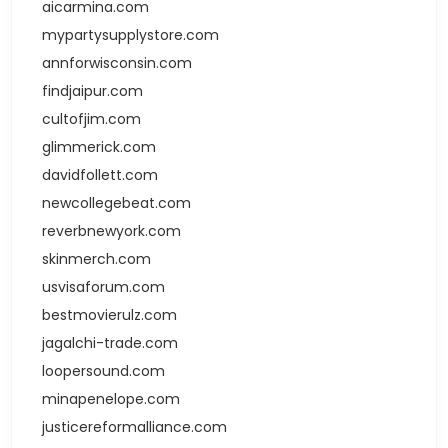
aicarmina.com
mypartysupplystore.com
annforwisconsin.com
findjaipur.com
cultofjim.com
glimmerick.com
davidfollett.com
newcollegebeat.com
reverbnewyork.com
skinmerch.com
usvisaforum.com
bestmovierulz.com
jagalchi-trade.com
loopersound.com
minapenelope.com
justicereformalliance.com