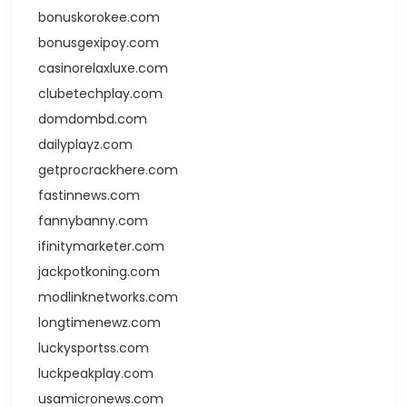
bonuskorokee.com
bonusgexipoy.com
casinorelaxluxe.com
clubetechplay.com
domdombd.com
dailyplayz.com
getprocrackhere.com
fastinnews.com
fannybanny.com
ifinitymarketer.com
jackpotkoning.com
modlinknetworks.com
longtimenewz.com
luckysportss.com
luckpeakplay.com
usamicronews.com