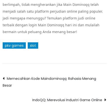
berlimpah, tidak mengherankan jika Main Dominoqq telah
menjadi salah satu platform perjudian online paling populer.
Jadi mengapa menunggu? Temukan platform judi online
terbaik dengan login Main Dominoqq hari ini dan mulailah
bermain untuk peluang Anda menang besar!
pkv games
slot
Post
Memecahkan Kode Maindominoqq: Rahasia Menang
Besar
navigation
IndoQQ: Merevolusi Industri Game Online