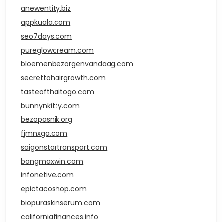
anewentity.biz
appkuala.com
seo7days.com
pureglowcream.com
bloemenbezorgenvandaag.com
secrettohairgrowth.com
tasteofthaitogo.com
bunnynkitty.com
bezopasnik.org
fjmnxga.com
saigonstartransport.com
bangmaxwin.com
infonetive.com
epictacoshop.com
biopuraskinserum.com
californiafinances.info