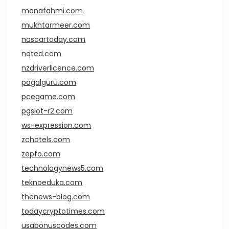
menafahmi.com
mukhtarmeer.com
nascartoday.com
nqted.com
nzdriverlicence.com
pagalguru.com
pcegame.com
pgslot-r2.com
ws-expression.com
zchotels.com
zepfo.com
technologynews5.com
teknoeduka.com
thenews-blog.com
todaycryptotimes.com
usabonuscodes.com