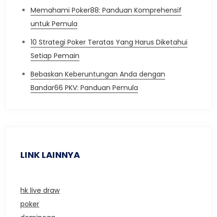
Memahami Poker88: Panduan Komprehensif
untuk Pemula
10 Strategi Poker Teratas Yang Harus Diketahui
Setiap Pemain
Bebaskan Keberuntungan Anda dengan
Bandar66 PKV: Panduan Pemula
LINK LAINNYA
hk live draw
poker