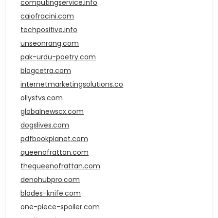
computingservice.info
caiofracini.com
techpositive.info
unseonrang.com
pak-urdu-poetry.com
blogcetra.com
internetmarketingsolutions.co
ollystvs.com
globalnewscx.com
dogslives.com
pdfbookplanet.com
queenofrattan.com
thequeenofrattan.com
denohubpro.com
blades-knife.com
one-piece-spoiler.com