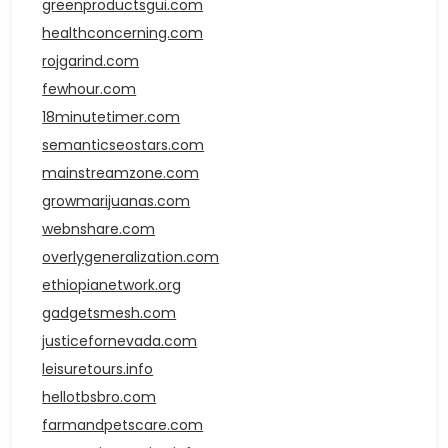
greenproductsgui.com
healthconcerning.com
rojgarind.com
fewhour.com
18minutetimer.com
semanticseostars.com
mainstreamzone.com
growmarijuanas.com
webnshare.com
overlygeneralization.com
ethiopianetwork.org
gadgetsmesh.com
justicefornevada.com
leisuretours.info
hellotbsbro.com
farmandpetscare.com