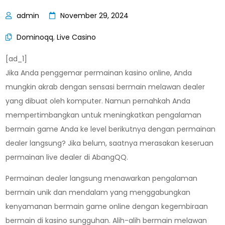
November 29, 2024
Dominoqq
,
Live Casino
[ad_1]
Jika Anda penggemar permainan kasino online, Anda
mungkin akrab dengan sensasi bermain melawan dealer
yang dibuat oleh komputer. Namun pernahkah Anda
mempertimbangkan untuk meningkatkan pengalaman
bermain game Anda ke level berikutnya dengan permainan
dealer langsung? Jika belum, saatnya merasakan keseruan
permainan live dealer di AbangQQ.
Permainan dealer langsung menawarkan pengalaman
bermain unik dan mendalam yang menggabungkan
kenyamanan bermain game online dengan kegembiraan
bermain di kasino sungguhan. Alih-alih bermain melawan