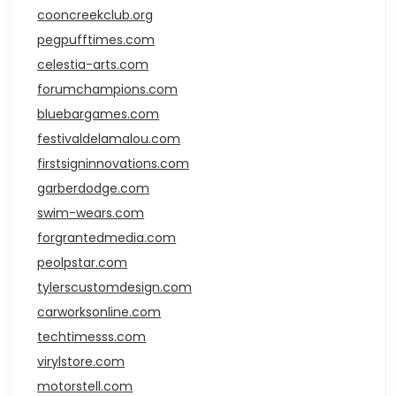
cooncreekclub.org
pegpufftimes.com
celestia-arts.com
forumchampions.com
bluebargames.com
festivaldelamalou.com
firstsigninnovations.com
garberdodge.com
swim-wears.com
forgrantedmedia.com
peolpstar.com
tylerscustomdesign.com
carworksonline.com
techtimesss.com
virylstore.com
motorstell.com