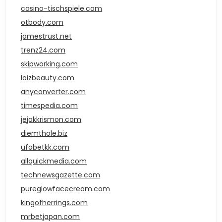
casino-tischspiele.com
otbody.com
jamestrust.net
trenz24.com
skipworking.com
loizbeauty.com
anyconverter.com
timespedia.com
jejakkrismon.com
diemthole.biz
ufabetkk.com
allquickmedia.com
technewsgazette.com
pureglowfacecream.com
kingofherrings.com
mrbetjapan.com