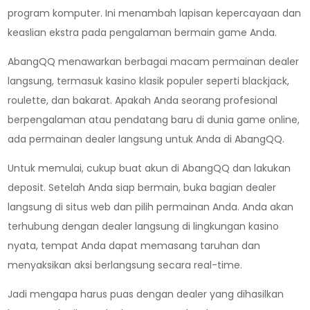
program komputer. Ini menambah lapisan kepercayaan dan
keaslian ekstra pada pengalaman bermain game Anda.
AbangQQ menawarkan berbagai macam permainan dealer
langsung, termasuk kasino klasik populer seperti blackjack,
roulette, dan bakarat. Apakah Anda seorang profesional
berpengalaman atau pendatang baru di dunia game online,
ada permainan dealer langsung untuk Anda di AbangQQ.
Untuk memulai, cukup buat akun di AbangQQ dan lakukan
deposit. Setelah Anda siap bermain, buka bagian dealer
langsung di situs web dan pilih permainan Anda. Anda akan
terhubung dengan dealer langsung di lingkungan kasino
nyata, tempat Anda dapat memasang taruhan dan
menyaksikan aksi berlangsung secara real-time.
Jadi mengapa harus puas dengan dealer yang dihasilkan