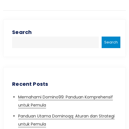
Search
Search
Recent Posts
Memahami Domino99: Panduan Komprehensif
untuk Pemula
Panduan Utama Dominoqq: Aturan dan Strategi
untuk Pemula