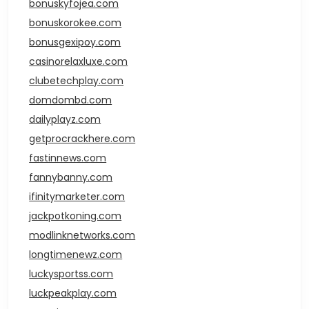
bonuskyfojea.com
bonuskorokee.com
bonusgexipoy.com
casinorelaxluxe.com
clubetechplay.com
domdombd.com
dailyplayz.com
getprocrackhere.com
fastinnews.com
fannybanny.com
ifinitymarketer.com
jackpotkoning.com
modlinknetworks.com
longtimenewz.com
luckysportss.com
luckpeakplay.com