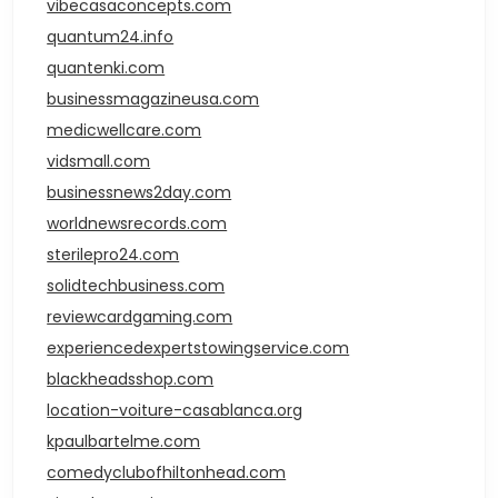
vibecasaconcepts.com
quantum24.info
quantenki.com
businessmagazineusa.com
medicwellcare.com
vidsmall.com
businessnews2day.com
worldnewsrecords.com
sterilepro24.com
solidtechbusiness.com
reviewcardgaming.com
experiencedexpertstowingservice.com
blackheadsshop.com
location-voiture-casablanca.org
kpaulbartelme.com
comedyclubofhiltonhead.com