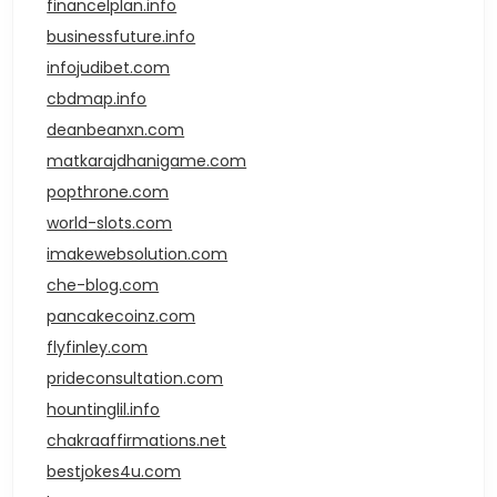
financelplan.info
businessfuture.info
infojudibet.com
cbdmap.info
deanbeanxn.com
matkarajdhanigame.com
popthrone.com
world-slots.com
imakewebsolution.com
che-blog.com
pancakecoinz.com
flyfinley.com
prideconsultation.com
hountinglil.info
chakraaffirmations.net
bestjokes4u.com