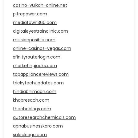
casino-vulkan-online.net
pitrepower.com
mediatown360.com
digitaleyestrainclinic.com
missionposible.com
online-casinos-vegas.com
xfinityrouterlogin.com
marketingjacks.com
topappliancereviews.com
trickytechupdates.com
hindiabhimaan.com
khabresach.com
thecbdblogs.com
autoresearchchemicals.com
apnabusinesskaro.com
suleckiego.com