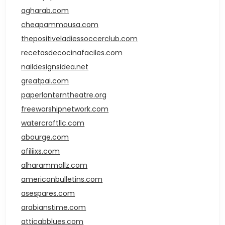
agharab.com
cheapammousa.com
thepositiveladiessoccerclub.com
recetasdecocinafaciles.com
naildesignsidea.net
greatpai.com
paperlanterntheatre.org
freeworshipnetwork.com
watercraftllc.com
abourge.com
afiliixs.com
alharammallz.com
americanbulletins.com
asespares.com
arabianstime.com
atticabblues.com