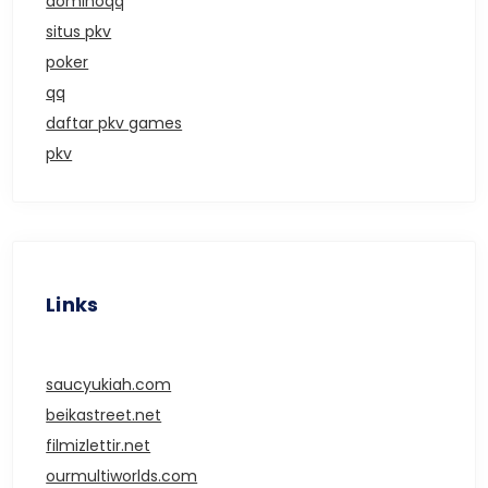
dominoqq
situs pkv
poker
qq
daftar pkv games
pkv
Links
saucyukiah.com
beikastreet.net
filmizlettir.net
ourmultiworlds.com