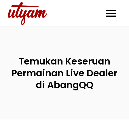
Skip
to
Situs Judi Online
Temukan situs judi online gampang
content
menang dengan banyak pilihan
Gampang Menang
game. Mainkan berbagai permainan
dengan peluang menang tinggi dan
dengan Banyak
raih kemenangan besar.
Pilihan Game
Temukan Keseruan
Permainan Live Dealer
di AbangQQ