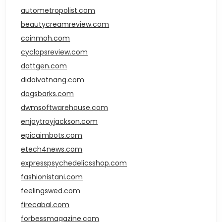
autometropolist.com
beautycreamreview.com
coinmoh.com
cyclopsreview.com
dattgen.com
didoivatnang.com
dogsbarks.com
dwmsoftwarehouse.com
enjoytroyjackson.com
epicaimbots.com
etech4news.com
expresspsychedelicsshop.com
fashionistani.com
feelingswed.com
firecabal.com
forbessmagazine.com