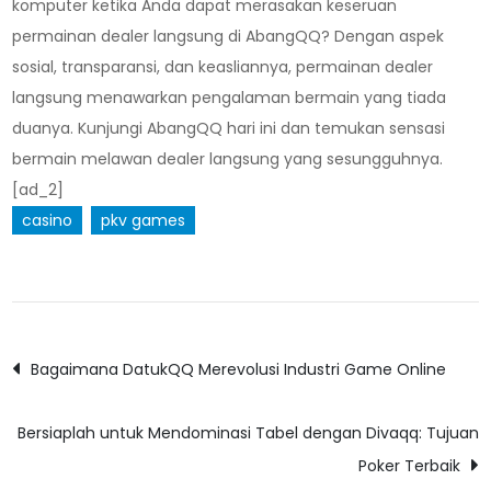
komputer ketika Anda dapat merasakan keseruan
permainan dealer langsung di AbangQQ? Dengan aspek
sosial, transparansi, dan keasliannya, permainan dealer
langsung menawarkan pengalaman bermain yang tiada
duanya. Kunjungi AbangQQ hari ini dan temukan sensasi
bermain melawan dealer langsung yang sesungguhnya.
[ad_2]
casino
pkv games
Post
Bagaimana DatukQQ Merevolusi Industri Game Online
navigation
Bersiaplah untuk Mendominasi Tabel dengan Divaqq: Tujuan
Poker Terbaik