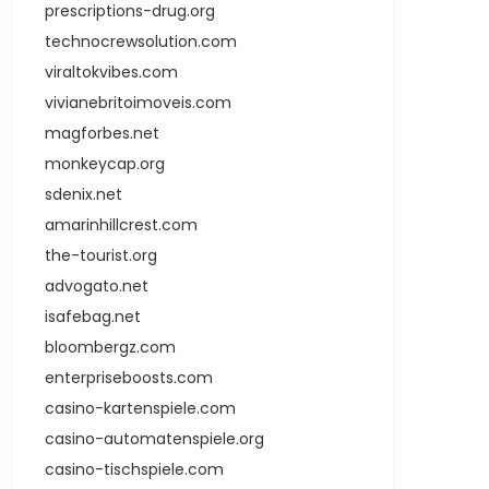
prescriptions-drug.org
technocrewsolution.com
viraltokvibes.com
vivianebritoimoveis.com
magforbes.net
monkeycap.org
sdenix.net
amarinhillcrest.com
the-tourist.org
advogato.net
isafebag.net
bloombergz.com
enterpriseboosts.com
casino-kartenspiele.com
casino-automatenspiele.org
casino-tischspiele.com