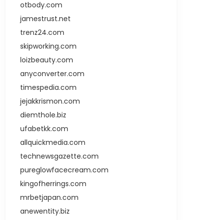
otbody.com
jamestrust.net
trenz24.com
skipworking.com
loizbeauty.com
anyconverter.com
timespedia.com
jejakkrismon.com
diemthole.biz
ufabetkk.com
allquickmedia.com
technewsgazette.com
pureglowfacecream.com
kingofherrings.com
mrbetjapan.com
anewentity.biz