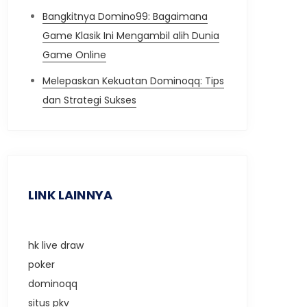
Bangkitnya Domino99: Bagaimana
Game Klasik Ini Mengambil alih Dunia
Game Online
Melepaskan Kekuatan Dominoqq: Tips
dan Strategi Sukses
LINK LAINNYA
hk live draw
poker
dominoqq
situs pkv