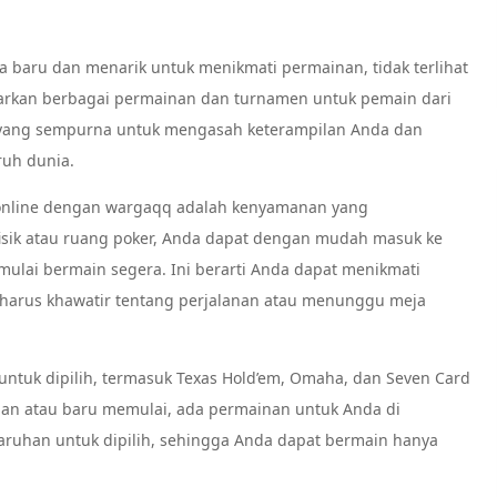
 baru dan menarik untuk menikmati permainan, tidak terlihat
awarkan berbagai permainan dan turnamen untuk pemain dari
 yang sempurna untuk mengasah keterampilan Anda dan
ruh dunia.
r online dengan wargaqq adalah kenyamanan yang
 fisik atau ruang poker, Anda dapat dengan mudah masuk ke
ulai bermain segera. Ini berarti Anda dapat menikmati
 harus khawatir tentang perjalanan atau menunggu meja
uk dipilih, termasuk Texas Hold’em, Omaha, dan Seven Card
an atau baru memulai, ada permainan untuk Anda di
aruhan untuk dipilih, sehingga Anda dapat bermain hanya