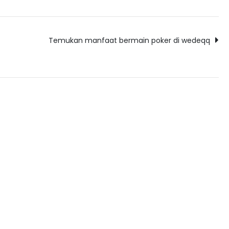
Temukan manfaat bermain poker di wedeqq