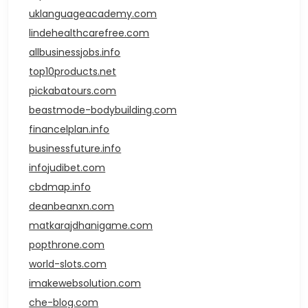
uklanguageacademy.com
lindehealthcarefree.com
allbusinessjobs.info
top10products.net
pickabatours.com
beastmode-bodybuilding.com
financelplan.info
businessfuture.info
infojudibet.com
cbdmap.info
deanbeanxn.com
matkarajdhanigame.com
popthrone.com
world-slots.com
imakewebsolution.com
che-blog.com