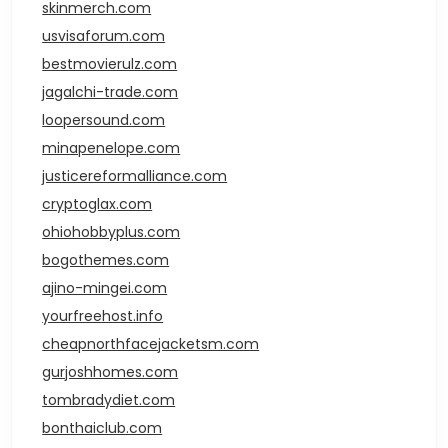
skinmerch.com
usvisaforum.com
bestmovierulz.com
jagalchi-trade.com
loopersound.com
minapenelope.com
justicereformalliance.com
cryptoglax.com
ohiohobbyplus.com
bogothemes.com
ajino-mingei.com
yourfreehost.info
cheapnorthfacejacketsm.com
gurjoshhomes.com
tombradydiet.com
bonthaiclub.com