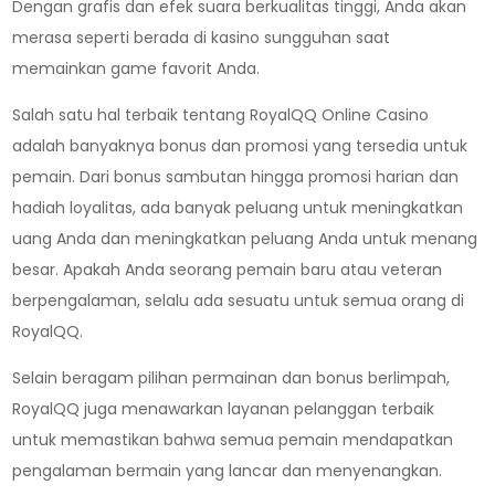
Dengan grafis dan efek suara berkualitas tinggi, Anda akan
merasa seperti berada di kasino sungguhan saat
memainkan game favorit Anda.
Salah satu hal terbaik tentang RoyalQQ Online Casino
adalah banyaknya bonus dan promosi yang tersedia untuk
pemain. Dari bonus sambutan hingga promosi harian dan
hadiah loyalitas, ada banyak peluang untuk meningkatkan
uang Anda dan meningkatkan peluang Anda untuk menang
besar. Apakah Anda seorang pemain baru atau veteran
berpengalaman, selalu ada sesuatu untuk semua orang di
RoyalQQ.
Selain beragam pilihan permainan dan bonus berlimpah,
RoyalQQ juga menawarkan layanan pelanggan terbaik
untuk memastikan bahwa semua pemain mendapatkan
pengalaman bermain yang lancar dan menyenangkan.