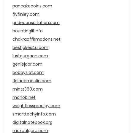
pancakecoinz.com
flyfinley.com
prideconsultation.com
hountinglil.info
chakraaffirmations.net
bestjokes4u.com
lustgurgaon.com
geniejaar.com
bobbyslot.com
11placemoulin.com
mintz360.com
mohob.net
weightlossprodigy.com
smarttechyinfo.com
digitalnotebook.org
maxualguru.com