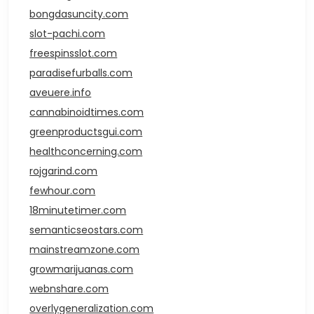
bongdasuncity.com
slot-pachi.com
freespinsslot.com
paradisefurballs.com
aveuere.info
cannabinoidtimes.com
greenproductsgui.com
healthconcerning.com
rojgarind.com
fewhour.com
18minutetimer.com
semanticseostars.com
mainstreamzone.com
growmarijuanas.com
webnshare.com
overlygeneralization.com