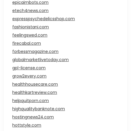
epicaimbots.com
etech4news.com
expresspsychedelicsshop.com
fashionistani.com
feelingswed.com
firecabal.com
forbessmagazine.com
globalmarketlivetoday.com
gpl-license.com
grow2every.com
healthhousecare.com
healthkartreview.com
helpquitporn.com
highqualitybanknote.com
hostingnews24.com
hottstyle.com