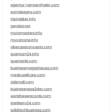
agentur-ramsenthaler.com
eomdesigns.com
triptrekker.info
gendxxi.net
motomasters.info
mycarzone.info
vibecasaconcepts.com
quantum24.info
quantenki.com
businessmagazineusa.com
medicwellcare.com
vidsmall.com
businessnews2day.com
worldnewsrecords.com
sterilepro24.com
solidtechbusiness.com