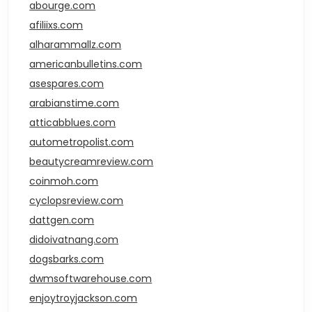
abourge.com
afiliixs.com
alharammallz.com
americanbulletins.com
asespares.com
arabianstime.com
atticabblues.com
autometropolist.com
beautycreamreview.com
coinmoh.com
cyclopsreview.com
dattgen.com
didoivatnang.com
dogsbarks.com
dwmsoftwarehouse.com
enjoytroyjackson.com