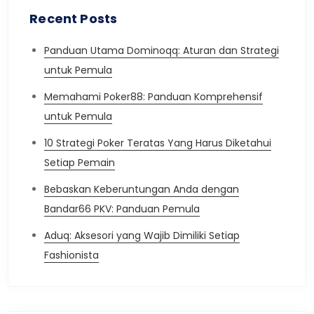
Recent Posts
Panduan Utama Dominoqq: Aturan dan Strategi
untuk Pemula
Memahami Poker88: Panduan Komprehensif
untuk Pemula
10 Strategi Poker Teratas Yang Harus Diketahui
Setiap Pemain
Bebaskan Keberuntungan Anda dengan
Bandar66 PKV: Panduan Pemula
Aduq: Aksesori yang Wajib Dimiliki Setiap
Fashionista