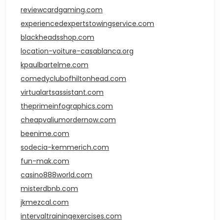
reviewcardgaming.com
experiencedexpertstowingservice.com
blackheadsshop.com
location-voiture-casablanca.org
kpaulbartelme.com
comedyclubofhiltonhead.com
virtualartsassistant.com
theprimeinfographics.com
cheapvaliumordernow.com
beenime.com
sodecia-kemmerich.com
fun-mak.com
casino888world.com
misterdbnb.com
jkmezcal.com
intervaltrainingexercises.com