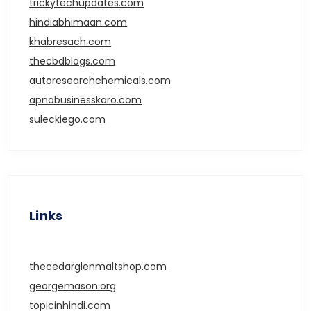
trickytechupdates.com
hindiabhimaan.com
khabresach.com
thecbdblogs.com
autoresearchchemicals.com
apnabusinesskaro.com
suleckiego.com
Links
thecedarglenmaltshop.com
georgemason.org
topicinhindi.com