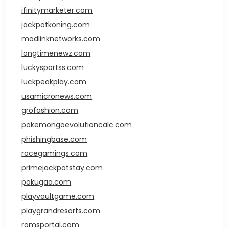
ifinitymarketer.com
jackpotkoning.com
modlinknetworks.com
longtimenewz.com
luckysportss.com
luckpeakplay.com
usamicronews.com
grofashion.com
pokemongoevolutioncalc.com
phishingbase.com
racegamings.com
primejackpotstay.com
pokugaa.com
playvaultgame.com
playgrandresorts.com
romsportal.com