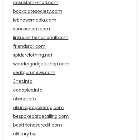
casusbelli-mod.com
bookplatesociety.com
lebnewsmedia.com
sonosonora.com
linkuusinternasional1.com
friendsroll.com
spiderclothing.net
wondergadgetsshop.com
seatgurunews.com
3net.info
codeplex.info
okena.info
akunidpropokerqq.com
bespokecardetailing.com
bestfriendscredit.com
elibrary.biz