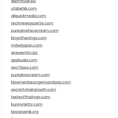
diemthole.biz
ufabetkk.com
allquickmedia.com
technewsgazette.com
pureglowfacecream.com
kingofherrings.com
mrbetjapan.com
anewentity.biz
appkuala.com
seo7days.com
pureglowcream.com
bloemenbezorgenvandaag.com
secrettohairgrowth.com
tasteofthaitogo.com
bunnynkitty.com
bezopasnik.org