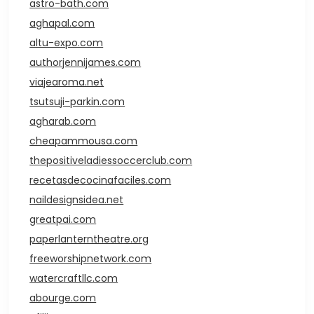
astro-bath.com
aghapal.com
altu-expo.com
authorjennijames.com
viajearoma.net
tsutsuji-parkin.com
agharab.com
cheapammousa.com
thepositiveladiessoccerclub.com
recetasdecocinafaciles.com
naildesignsidea.net
greatpai.com
paperlanterntheatre.org
freeworshipnetwork.com
watercraftllc.com
abourge.com