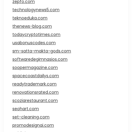
zepfo.com
technologynews5.com
teknoeduka.com
thenews-blog.com
todaycryptotimes.com
usabonuscodes.com
sm-satta-makta-gods.com
softwaredegimnasios.com
soopermagazine.com
spacecoastdailys.com
readytrademark.com
renovationsrated.com
scoziarestaurant.com
seohart.com
set-cleaning.com
promodesignai.com