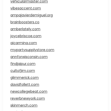
vehicularmaster.com
vibesaccent.com
ampajavierdemiguel.org
brainboosters.co
amberlately.com
joycebriscoe.com
aicarmina.com
mypartysupplystore.com
annforwisconsin.com
findjaipur.com
cultofjim.com
glimmerick.com
davidfollett.com
newcollegebeat.com
reverbnewyork.com
skinmerch.com