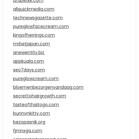
ufabetkk.com
allquickmedia.com
technewsgazette.com
pureglowfacecream.com
kingofherrings.com
mrbetjapan.com
anewentity.biz
appkuala.com
seo7days.com
pureglowcream.com
bloemenbezorgenvandaag.com
secrettohairgrowth.com
tasteofthaitogo.com
bunnynkitty.com
bezopasnik.org
fjmnxga.com