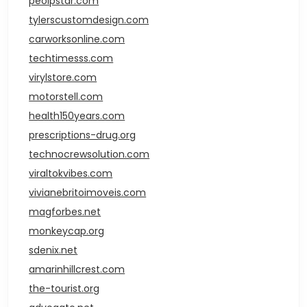
peolpstar.com
tylerscustomdesign.com
carworksonline.com
techtimesss.com
virylstore.com
motorstell.com
health150years.com
prescriptions-drug.org
technocrewsolution.com
viraltokvibes.com
vivianebritoimoveis.com
magforbes.net
monkeycap.org
sdenix.net
amarinhillcrest.com
the-tourist.org