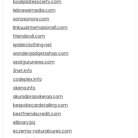
bookplatesociety.com
lebnewsmedia.com
sonosonora.com
linkuusinternasional1.com
friendsroll.com
spiderclothing.net
wondergadgetsshop.com
seatgurunews.com
3net.info
codeplex.info
okena.info
akunidpropokerqq.com
bespokecardetailing.com
bestfriendscredit.com
elibrary.biz
eczema-naturalcures.com