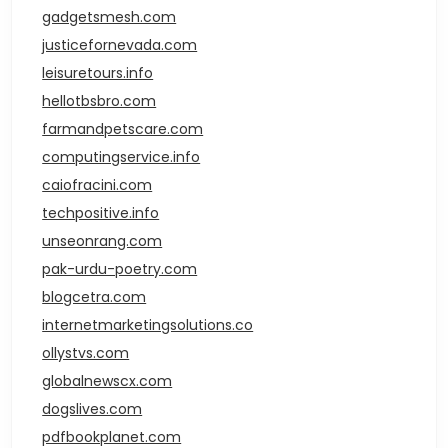
gadgetsmesh.com
justicefornevada.com
leisuretours.info
hellotbsbro.com
farmandpetscare.com
computingservice.info
caiofracini.com
techpositive.info
unseonrang.com
pak-urdu-poetry.com
blogcetra.com
internetmarketingsolutions.co
ollystvs.com
globalnewscx.com
dogslives.com
pdfbookplanet.com