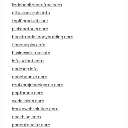
lindehealthcarefree.com
allbusinessjobs.info
top10products.net
pickabatours.com
beastmode-bodybuilding.com
financelplan.info
businessfuture.info
infojudibet.com
cbdmap.info
deanbeanxn.com
matkarajdhanigame.com
popthrone.com
world-slots.com
imakewebsolution.com
che-blog.com
pancakecoinz.com