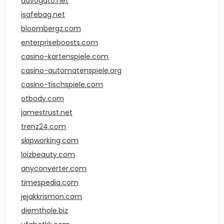
advogato.net
isafebag.net
bloombergz.com
enterpriseboosts.com
casino-kartenspiele.com
casino-automatenspiele.org
casino-tischspiele.com
otbody.com
jamestrust.net
trenz24.com
skipworking.com
loizbeauty.com
anyconverter.com
timespedia.com
jejakkrismon.com
diemthole.biz