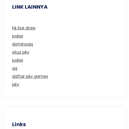
LINK LAINNYA
hk live draw
poker
dominoqq
situs pkv
poker
qq
daftar pkv games
pkv
Links