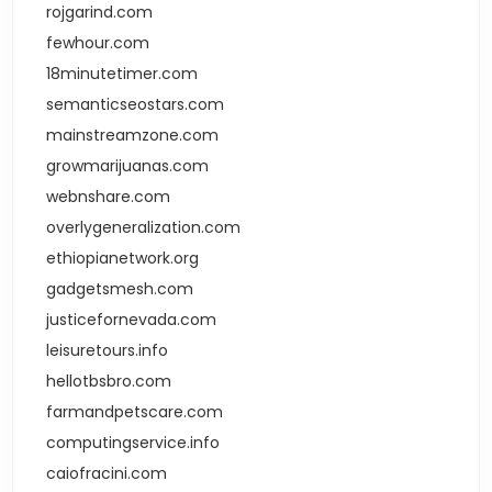
rojgarind.com
fewhour.com
18minutetimer.com
semanticseostars.com
mainstreamzone.com
growmarijuanas.com
webnshare.com
overlygeneralization.com
ethiopianetwork.org
gadgetsmesh.com
justicefornevada.com
leisuretours.info
hellotbsbro.com
farmandpetscare.com
computingservice.info
caiofracini.com