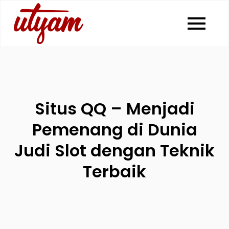
Skip
to
Situs Judi Online
Temukan situs judi online gampang
content
menang dengan banyak pilihan game.
Gampang Menang
Mainkan berbagai permainan dengan
peluang menang tinggi dan raih
dengan Banyak
kemenangan besar.
Pilihan Game
Situs QQ – Menjadi
Pemenang di Dunia
Judi Slot dengan Teknik
Terbaik