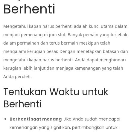
Berhenti
Mengetahui kapan harus berhenti adalah kunci utama dalam
menjadi pemenang di judi slot. Banyak pemain yang terjebak
dalam permainan dan terus bermain meskipun telah
mengalami kerugian besar. Dengan menetapkan batasan dan
mengetahui kapan harus berhenti, Anda dapat menghindari
kerugian lebih lanjut dan menjaga kemenangan yang telah
Anda peroleh.
Tentukan Waktu untuk
Berhenti
Berhenti saat menang
: Jika Anda sudah mencapai
kemenangan yang signifikan, pertimbangkan untuk