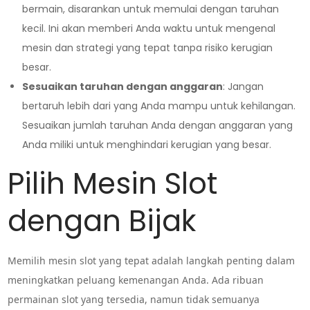
bermain, disarankan untuk memulai dengan taruhan
kecil. Ini akan memberi Anda waktu untuk mengenal
mesin dan strategi yang tepat tanpa risiko kerugian
besar.
Sesuaikan taruhan dengan anggaran
: Jangan
bertaruh lebih dari yang Anda mampu untuk kehilangan.
Sesuaikan jumlah taruhan Anda dengan anggaran yang
Anda miliki untuk menghindari kerugian yang besar.
Pilih Mesin Slot
dengan Bijak
Memilih mesin slot yang tepat adalah langkah penting dalam
meningkatkan peluang kemenangan Anda. Ada ribuan
permainan slot yang tersedia, namun tidak semuanya