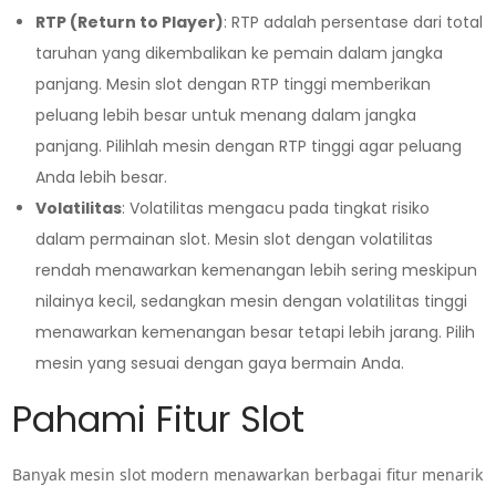
RTP (Return to Player)
: RTP adalah persentase dari total
taruhan yang dikembalikan ke pemain dalam jangka
panjang. Mesin slot dengan RTP tinggi memberikan
peluang lebih besar untuk menang dalam jangka
panjang. Pilihlah mesin dengan RTP tinggi agar peluang
Anda lebih besar.
Volatilitas
: Volatilitas mengacu pada tingkat risiko
dalam permainan slot. Mesin slot dengan volatilitas
rendah menawarkan kemenangan lebih sering meskipun
nilainya kecil, sedangkan mesin dengan volatilitas tinggi
menawarkan kemenangan besar tetapi lebih jarang. Pilih
mesin yang sesuai dengan gaya bermain Anda.
Pahami Fitur Slot
Banyak mesin slot modern menawarkan berbagai fitur menarik