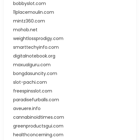
bobbyslot.com
11placemoulin.com
mintz360.com
mohob.net
weightlossprodigy.com
smarttechyinfo.com
digitalnotebook.org
maxualguru.com
bongdasuncity.com
slot-pachi.com
freespinsslot.com
paradisefurballs.com
aveuere.info
cannabinoidtimes.com
greenproductsgui.com
healthconcerning.com