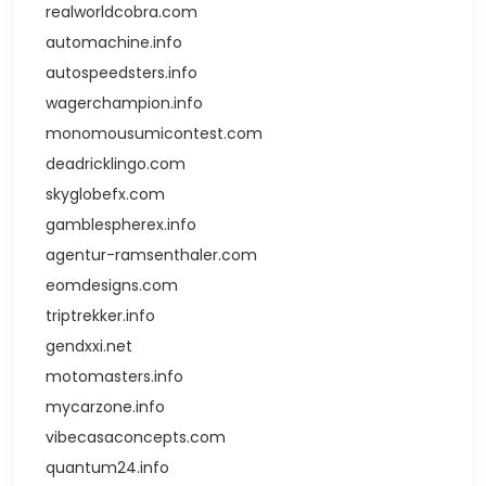
realworldcobra.com
automachine.info
autospeedsters.info
wagerchampion.info
monomousumicontest.com
deadricklingo.com
skyglobefx.com
gamblespherex.info
agentur-ramsenthaler.com
eomdesigns.com
triptrekker.info
gendxxi.net
motomasters.info
mycarzone.info
vibecasaconcepts.com
quantum24.info