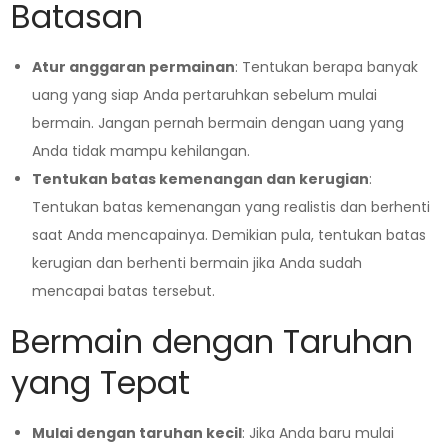
Batasan
Atur anggaran permainan
: Tentukan berapa banyak
uang yang siap Anda pertaruhkan sebelum mulai
bermain. Jangan pernah bermain dengan uang yang
Anda tidak mampu kehilangan.
Tentukan batas kemenangan dan kerugian
:
Tentukan batas kemenangan yang realistis dan berhenti
saat Anda mencapainya. Demikian pula, tentukan batas
kerugian dan berhenti bermain jika Anda sudah
mencapai batas tersebut.
Bermain dengan Taruhan
yang Tepat
Mulai dengan taruhan kecil
: Jika Anda baru mulai