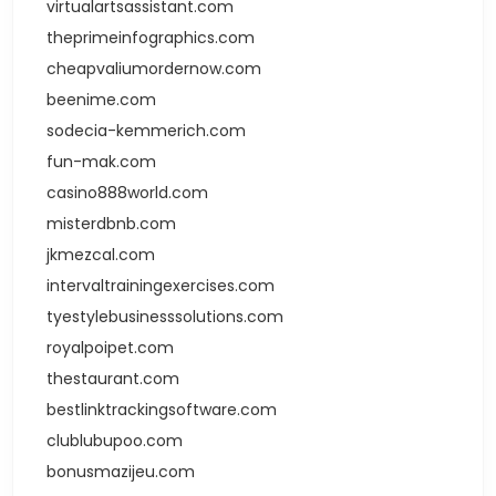
virtualartsassistant.com
theprimeinfographics.com
cheapvaliumordernow.com
beenime.com
sodecia-kemmerich.com
fun-mak.com
casino888world.com
misterdbnb.com
jkmezcal.com
intervaltrainingexercises.com
tyestylebusinesssolutions.com
royalpoipet.com
thestaurant.com
bestlinktrackingsoftware.com
clublubupoo.com
bonusmazijeu.com