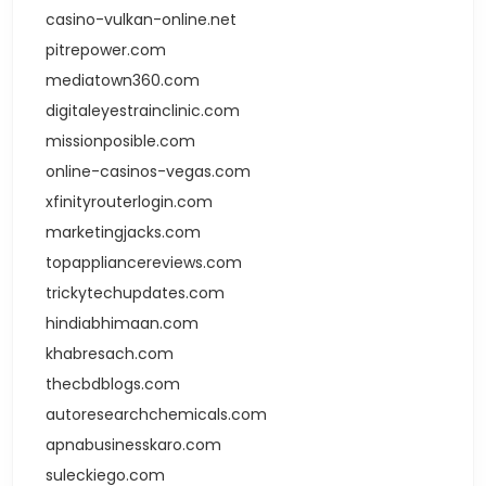
casino-vulkan-online.net
pitrepower.com
mediatown360.com
digitaleyestrainclinic.com
missionposible.com
online-casinos-vegas.com
xfinityrouterlogin.com
marketingjacks.com
topappliancereviews.com
trickytechupdates.com
hindiabhimaan.com
khabresach.com
thecbdblogs.com
autoresearchchemicals.com
apnabusinesskaro.com
suleckiego.com