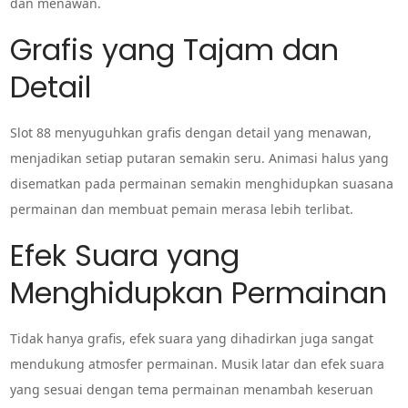
dan menawan.
Grafis yang Tajam dan
Detail
Slot 88 menyuguhkan grafis dengan detail yang menawan,
menjadikan setiap putaran semakin seru. Animasi halus yang
disematkan pada permainan semakin menghidupkan suasana
permainan dan membuat pemain merasa lebih terlibat.
Efek Suara yang
Menghidupkan Permainan
Tidak hanya grafis, efek suara yang dihadirkan juga sangat
mendukung atmosfer permainan. Musik latar dan efek suara
yang sesuai dengan tema permainan menambah keseruan