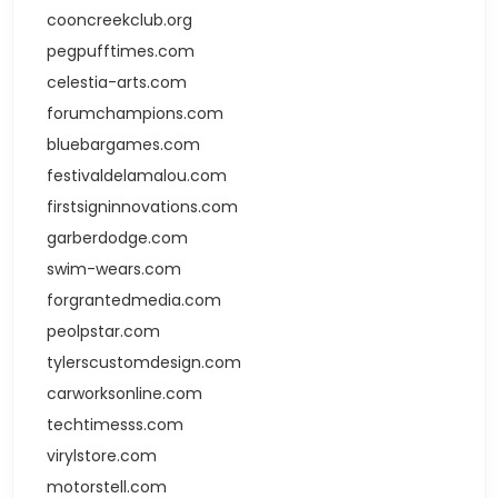
cooncreekclub.org
pegpufftimes.com
celestia-arts.com
forumchampions.com
bluebargames.com
festivaldelamalou.com
firstsigninnovations.com
garberdodge.com
swim-wears.com
forgrantedmedia.com
peolpstar.com
tylerscustomdesign.com
carworksonline.com
techtimesss.com
virylstore.com
motorstell.com