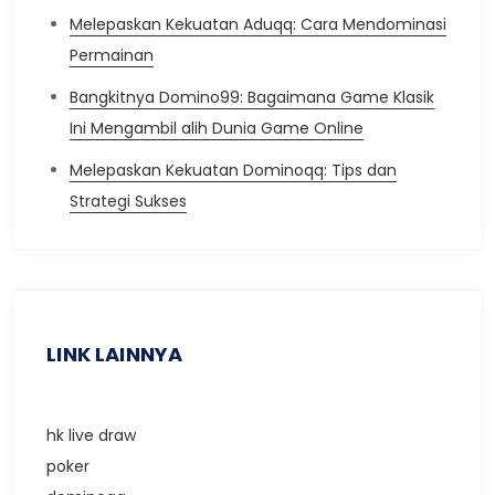
Melepaskan Kekuatan Aduqq: Cara Mendominasi
Permainan
Bangkitnya Domino99: Bagaimana Game Klasik
Ini Mengambil alih Dunia Game Online
Melepaskan Kekuatan Dominoqq: Tips dan
Strategi Sukses
LINK LAINNYA
hk live draw
poker