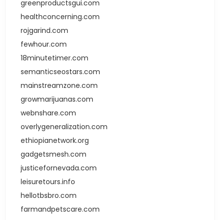
greenproductsgui.com
healthconcerning.com
rojgarind.com
fewhour.com
18minutetimer.com
semanticseostars.com
mainstreamzone.com
growmarijuanas.com
webnshare.com
overlygeneralization.com
ethiopianetwork.org
gadgetsmesh.com
justicefornevada.com
leisuretours.info
hellotbsbro.com
farmandpetscare.com