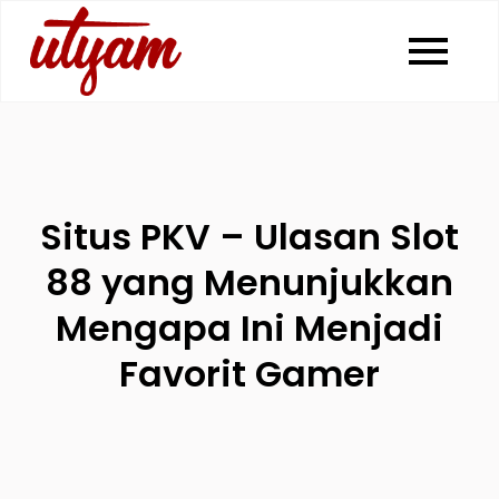
Skip
to
Situs Judi Online
Temukan situs judi online gampang
content
menang dengan banyak pilihan game.
Gampang Menang
Mainkan berbagai permainan dengan
peluang menang tinggi dan raih
dengan Banyak
kemenangan besar.
Pilihan Game
Situs PKV – Ulasan Slot
88 yang Menunjukkan
Mengapa Ini Menjadi
Favorit Gamer