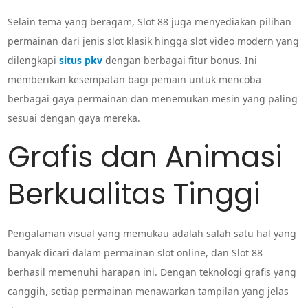
Selain tema yang beragam, Slot 88 juga menyediakan pilihan
permainan dari jenis slot klasik hingga slot video modern yang
dilengkapi
situs pkv
dengan berbagai fitur bonus. Ini
memberikan kesempatan bagi pemain untuk mencoba
berbagai gaya permainan dan menemukan mesin yang paling
sesuai dengan gaya mereka.
Grafis dan Animasi
Berkualitas Tinggi
Pengalaman visual yang memukau adalah salah satu hal yang
banyak dicari dalam permainan slot online, dan Slot 88
berhasil memenuhi harapan ini. Dengan teknologi grafis yang
canggih, setiap permainan menawarkan tampilan yang jelas