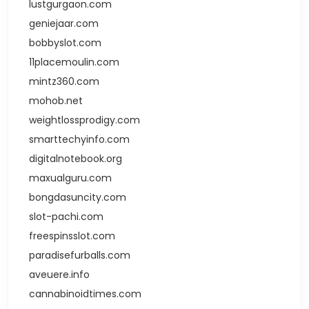
lustgurgaon.com
geniejaar.com
bobbyslot.com
11placemoulin.com
mintz360.com
mohob.net
weightlossprodigy.com
smarttechyinfo.com
digitalnotebook.org
maxualguru.com
bongdasuncity.com
slot-pachi.com
freespinsslot.com
paradisefurballs.com
aveuere.info
cannabinoidtimes.com