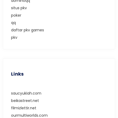
dominoqq
situs pkv
poker
qq
daftar pkv games
pkv
Links
saucyukiah.com
beikastreet.net
filmizlettir.net
ourmultiworlds.com