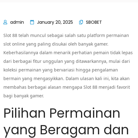
January 20, 2025
SBOBET
Slot 88 telah muncul sebagai salah satu platform permainan
slot online yang paling disukai oleh banyak gamer.
Keberhasilannya dalam menarik perhatian pemain tidak lepas
dari berbagai fitur unggulan yang ditawarkannya, mulai dari
koleksi permainan yang bervariasi hingga pengalaman
bermain yang mengasyikkan. Dalam ulasan kali ini, kita akan
membahas berbagai alasan mengapa Slot 88 menjadi favorit
bagi banyak gamer.
Pilihan Permainan
yang Beragam dan