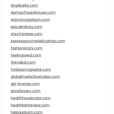
dogsbarks.com
dwmsoftwarehouse.com
enjoytroyjackson.com
epicaimbots.com
etech4news.com
expresspsychedelicsshop.com
fashionistani.com
feelingswed.com
firecabal.com
forbessmagazine.com
globalmarketlivetoday.com
gpl-license.com
grow2every.com
healthhousecare.com
healthkartreview.com
helpquitporn.com