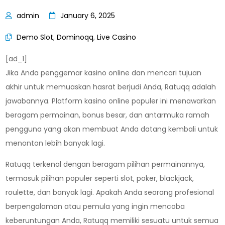
January 6, 2025
Demo Slot
,
Dominoqq
,
Live Casino
[ad_1]
Jika Anda penggemar kasino online dan mencari tujuan
akhir untuk memuaskan hasrat berjudi Anda, Ratuqq adalah
jawabannya. Platform kasino online populer ini menawarkan
beragam permainan, bonus besar, dan antarmuka ramah
pengguna yang akan membuat Anda datang kembali untuk
menonton lebih banyak lagi.
Ratuqq terkenal dengan beragam pilihan permainannya,
termasuk pilihan populer seperti slot, poker, blackjack,
roulette, dan banyak lagi. Apakah Anda seorang profesional
berpengalaman atau pemula yang ingin mencoba
keberuntungan Anda, Ratuqq memiliki sesuatu untuk semua