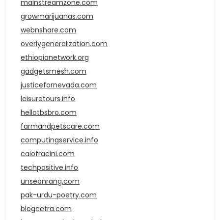
mainstreamzone.com
growmarijuanas.com
webnshare.com
overlygeneralization.com
ethiopianetwork.org
gadgetsmesh.com
justicefornevada.com
leisuretours.info
hellotbsbro.com
farmandpetscare.com
computingservice.info
caiofracini.com
techpositive.info
unseonrang.com
pak-urdu-poetry.com
blogcetra.com