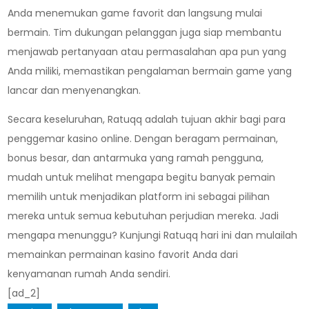
Anda menemukan game favorit dan langsung mulai
bermain. Tim dukungan pelanggan juga siap membantu
menjawab pertanyaan atau permasalahan apa pun yang
Anda miliki, memastikan pengalaman bermain game yang
lancar dan menyenangkan.
Secara keseluruhan, Ratuqq adalah tujuan akhir bagi para
penggemar kasino online. Dengan beragam permainan,
bonus besar, dan antarmuka yang ramah pengguna,
mudah untuk melihat mengapa begitu banyak pemain
memilih untuk menjadikan platform ini sebagai pilihan
mereka untuk semua kebutuhan perjudian mereka. Jadi
mengapa menunggu? Kunjungi Ratuqq hari ini dan mulailah
memainkan permainan kasino favorit Anda dari
kenyamanan rumah Anda sendiri.
[ad_2]