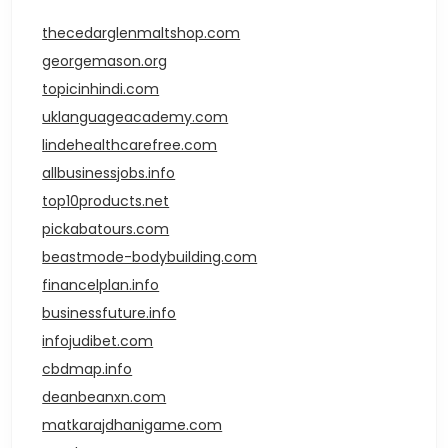
thecedarglenmaltshop.com
georgemason.org
topicinhindi.com
uklanguageacademy.com
lindehealthcarefree.com
allbusinessjobs.info
top10products.net
pickabatours.com
beastmode-bodybuilding.com
financelplan.info
businessfuture.info
infojudibet.com
cbdmap.info
deanbeanxn.com
matkarajdhanigame.com