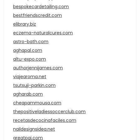
bespokecardetailing.com
bestfriendscredit.com
elibrary.biz
eczema-naturalcures.com
astro-bath.com
aghapal.com
altu-expo.com
authorjennijames.com
viajearoma.net
tsutsuji-parkin.com
agharab.com
cheapammousa.com
thepositiveladiessoccerclub.com
recetasdecocinafaciles.com
naildesignsidea.net
greatpai.com