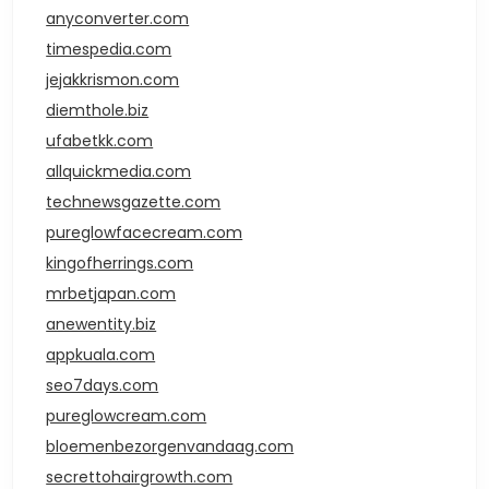
anyconverter.com
timespedia.com
jejakkrismon.com
diemthole.biz
ufabetkk.com
allquickmedia.com
technewsgazette.com
pureglowfacecream.com
kingofherrings.com
mrbetjapan.com
anewentity.biz
appkuala.com
seo7days.com
pureglowcream.com
bloemenbezorgenvandaag.com
secrettohairgrowth.com