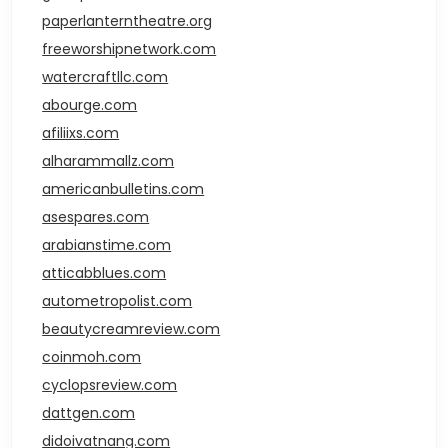
paperlanterntheatre.org
freeworshipnetwork.com
watercraftllc.com
abourge.com
afiliixs.com
alharammallz.com
americanbulletins.com
asespares.com
arabianstime.com
atticabblues.com
autometropolist.com
beautycreamreview.com
coinmoh.com
cyclopsreview.com
dattgen.com
didoivatnang.com