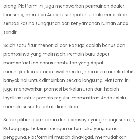
orang. Platform ini juga menawarkan permainan dealer
langsung, memberi Anda kesempatan untuk merasakan
sensasi kasino sungguhan dari kenyamanan rumah Anda
sendiri.
Salah satu fitur menonjol dari Ratuqq adalah bonus dan
promosinya yang melimpah. Pemain baru dapat
memanfaatkan bonus sambutan yang dapat
meningkatkan setoran awal mereka, memberi mereka lebih
banyak hal untuk dimainkan secara langsung. Platform ini
juga menawarkan promosi berkelanjutan dan hadiah
loyalitas untuk pemain reguler, memastikan Anda selalu
memiliki sesuatu untuk dinantikan.
Selain pilihan permainan dan bonusnya yang mengesankan,
Ratuqq juga terkenal dengan antarmuka yang ramah
pengguna. Platform ini mudah dinavigasi, memudahkan