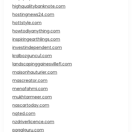
highqualitybanknote.com
hostingnews24.com
hottstyle.com
howtodiyanything.com
inspiringearthlings.com
investindependent.com
kralbozguncu1.com
landscapinggainesvillefl.com
maisonhauturier.com
mascreator.com
menafahmi.com
mukhtarmeer.com
nascartoday.com
nqted.com
nzdriverlicence.com
pagalguru.com