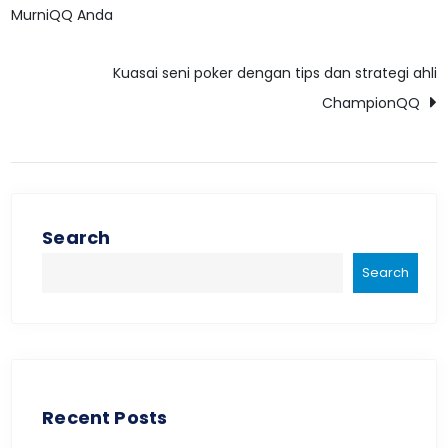
MurniQQ Anda
navigation
Kuasai seni poker dengan tips dan strategi ahli
ChampionQQ
Search
Search
Recent Posts