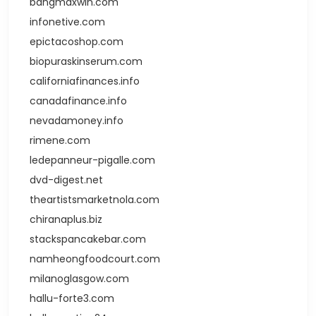
bangmaxwin.com
infonetive.com
epictacoshop.com
biopuraskinserum.com
californiafinances.info
canadafinance.info
nevadamoney.info
rimene.com
ledepanneur-pigalle.com
dvd-digest.net
theartistsmarketnola.com
chiranaplus.biz
stackspancakebar.com
namheongfoodcourt.com
milanoglasgow.com
hallu-forte3.com