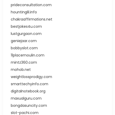
prideconsultation.com
hountinglil.info
chakraaffirmations.net
bestjokes4u.com
lustgurgaon.com
geniejaar.com
bobbyslot.com
11placemoulin.com
mintz360.com
mohob.net
weightlossprodigy.com
smarttechyinfo.com
digitalnotebook.org
maxualguru.com
bongdasuncity.com
slot-pachi.com