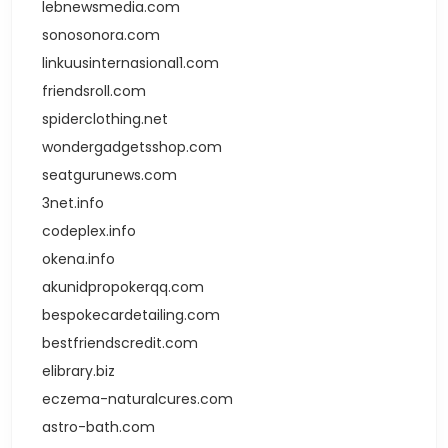
lebnewsmedia.com
sonosonora.com
linkuusinternasional1.com
friendsroll.com
spiderclothing.net
wondergadgetsshop.com
seatgurunews.com
3net.info
codeplex.info
okena.info
akunidpropokerqq.com
bespokecardetailing.com
bestfriendscredit.com
elibrary.biz
eczema-naturalcures.com
astro-bath.com