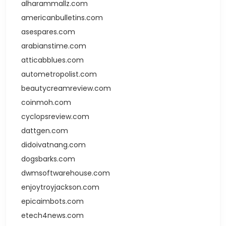
alharammallz.com
americanbulletins.com
asespares.com
arabianstime.com
atticabblues.com
autometropolist.com
beautycreamreview.com
coinmoh.com
cyclopsreview.com
dattgen.com
didoivatnang.com
dogsbarks.com
dwmsoftwarehouse.com
enjoytroyjackson.com
epicaimbots.com
etech4news.com