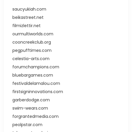
saucyukiah.com
beikastreet.net
filmizlettir.net
ourmultiworlds.com
cooncreekclub.org
pegpufftimes.com
celestia-arts.com
forumchampions.com
bluebargames.com
festivaldelamalou.com
firstsigninnovations.com
garberdodge.com
swim-wears.com
forgrantedmedia.com
peolpstar.com