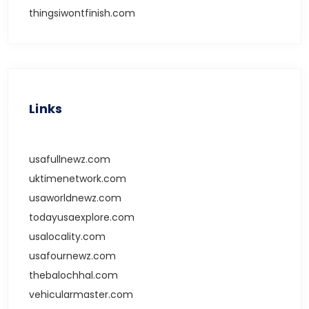
thingsiwontfinish.com
Links
usafullnewz.com
uktimenetwork.com
usaworldnewz.com
todayusaexplore.com
usalocality.com
usafournewz.com
thebalochhal.com
vehicularmaster.com