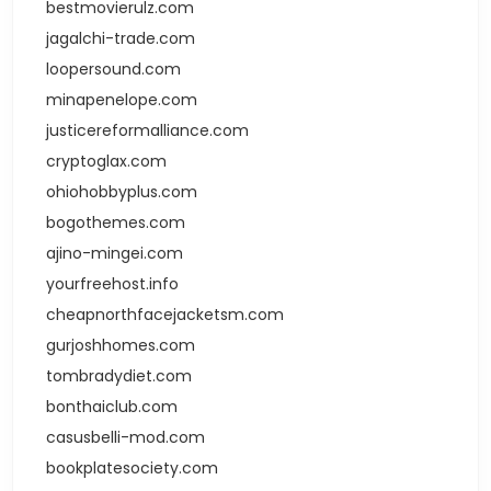
bestmovierulz.com
jagalchi-trade.com
loopersound.com
minapenelope.com
justicereformalliance.com
cryptoglax.com
ohiohobbyplus.com
bogothemes.com
ajino-mingei.com
yourfreehost.info
cheapnorthfacejacketsm.com
gurjoshhomes.com
tombradydiet.com
bonthaiclub.com
casusbelli-mod.com
bookplatesociety.com