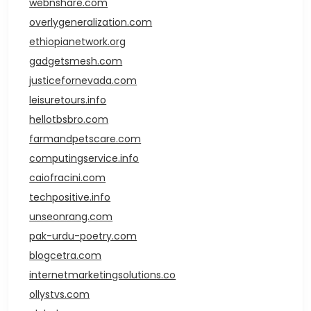
webnshare.com
overlygeneralization.com
ethiopianetwork.org
gadgetsmesh.com
justicefornevada.com
leisuretours.info
hellotbsbro.com
farmandpetscare.com
computingservice.info
caiofracini.com
techpositive.info
unseonrang.com
pak-urdu-poetry.com
blogcetra.com
internetmarketingsolutions.co
ollystvs.com