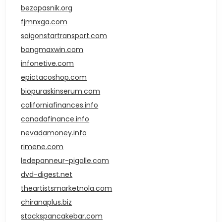
bezopasnik.org
fjmnxga.com
saigonstartransport.com
bangmaxwin.com
infonetive.com
epictacoshop.com
biopuraskinserum.com
californiafinances.info
canadafinance.info
nevadamoney.info
rimene.com
ledepanneur-pigalle.com
dvd-digest.net
theartistsmarketnola.com
chiranaplus.biz
stackspancakebar.com