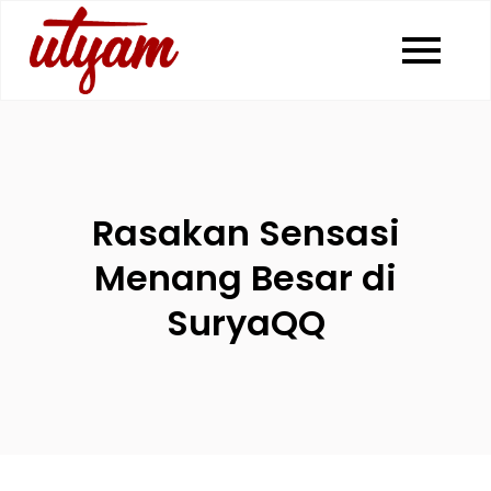
Skip
to
Situs Judi Online
Temukan situs judi online gampang
content
menang dengan banyak pilihan
Gampang Menang
game. Mainkan berbagai permainan
dengan peluang menang tinggi dan
dengan Banyak
raih kemenangan besar.
Pilihan Game
Rasakan Sensasi
Menang Besar di
SuryaQQ