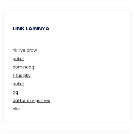
LINK LAINNYA
hk live draw
poker
dominoqq
situs pkv
poker
qq
daftar pkv games
pkv