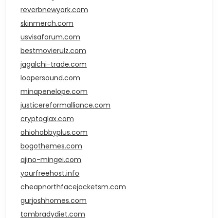
reverbnewyork.com
skinmerch.com
usvisaforum.com
bestmovierulz.com
jagalchi-trade.com
loopersound.com
minapenelope.com
justicereformalliance.com
cryptoglax.com
ohiohobbyplus.com
bogothemes.com
ajino-mingei.com
yourfreehost.info
cheapnorthfacejacketsm.com
gurjoshhomes.com
tombradydiet.com