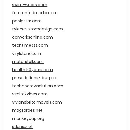
swim-wears.com
forgrantedmedia.com
peolpstar.com
tylerscustomdesign.com
carworksonline.com
techtimesss.com
virylstore.com
motorstell.com
health150years.com
prescriptions-drug.org
technocrewsolution.com
viraltokvibes.com
vivianebritoimoveis.com
magforbes.net
monkeycap.org
sdenix.net