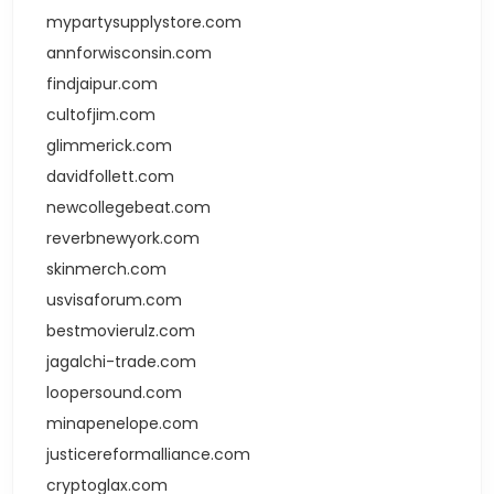
mypartysupplystore.com
annforwisconsin.com
findjaipur.com
cultofjim.com
glimmerick.com
davidfollett.com
newcollegebeat.com
reverbnewyork.com
skinmerch.com
usvisaforum.com
bestmovierulz.com
jagalchi-trade.com
loopersound.com
minapenelope.com
justicereformalliance.com
cryptoglax.com