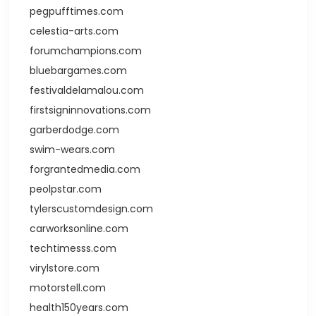
pegpufftimes.com
celestia-arts.com
forumchampions.com
bluebargames.com
festivaldelamalou.com
firstsigninnovations.com
garberdodge.com
swim-wears.com
forgrantedmedia.com
peolpstar.com
tylerscustomdesign.com
carworksonline.com
techtimesss.com
virylstore.com
motorstell.com
health150years.com