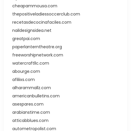
cheapammousa.com
thepositiveladiessoccerclub.com
recetasdecocinafaciles.com
naildesignsidea.net
greatpai.com
paperlanterntheatre.org
freeworshipnetwork.com
watercraftllc.com
abourge.com
afiliixs.com
alharammallz.com
americanbulletins.com
asespares.com
arabianstime.com
atticabblues.com
autometropolist.com