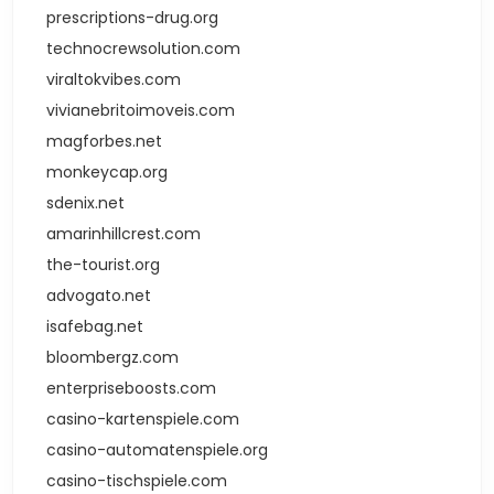
prescriptions-drug.org
technocrewsolution.com
viraltokvibes.com
vivianebritoimoveis.com
magforbes.net
monkeycap.org
sdenix.net
amarinhillcrest.com
the-tourist.org
advogato.net
isafebag.net
bloombergz.com
enterpriseboosts.com
casino-kartenspiele.com
casino-automatenspiele.org
casino-tischspiele.com