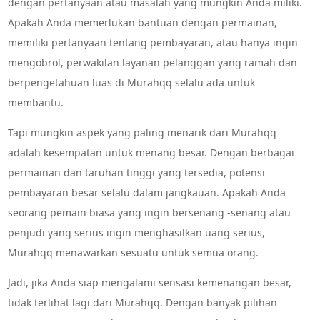
dengan pertanyaan atau masalah yang mungkin Anda miliki.
Apakah Anda memerlukan bantuan dengan permainan,
memiliki pertanyaan tentang pembayaran, atau hanya ingin
mengobrol, perwakilan layanan pelanggan yang ramah dan
berpengetahuan luas di Murahqq selalu ada untuk
membantu.
Tapi mungkin aspek yang paling menarik dari Murahqq
adalah kesempatan untuk menang besar. Dengan berbagai
permainan dan taruhan tinggi yang tersedia, potensi
pembayaran besar selalu dalam jangkauan. Apakah Anda
seorang pemain biasa yang ingin bersenang -senang atau
penjudi yang serius ingin menghasilkan uang serius,
Murahqq menawarkan sesuatu untuk semua orang.
Jadi, jika Anda siap mengalami sensasi kemenangan besar,
tidak terlihat lagi dari Murahqq. Dengan banyak pilihan