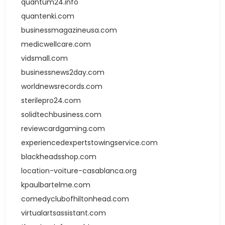
quantum24.info
quantenki.com
businessmagazineusa.com
medicwellcare.com
vidsmall.com
businessnews2day.com
worldnewsrecords.com
sterilepro24.com
solidtechbusiness.com
reviewcardgaming.com
experiencedexpertstowingservice.com
blackheadsshop.com
location-voiture-casablanca.org
kpaulbartelme.com
comedyclubofhiltonhead.com
virtualartsassistant.com