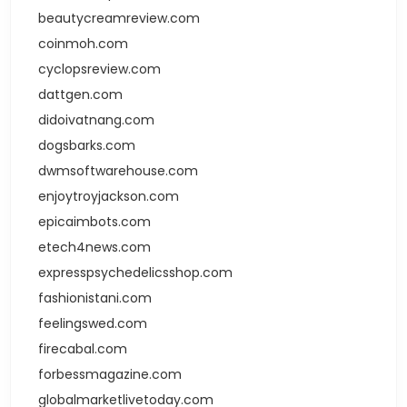
beautycreamreview.com
coinmoh.com
cyclopsreview.com
dattgen.com
didoivatnang.com
dogsbarks.com
dwmsoftwarehouse.com
enjoytroyjackson.com
epicaimbots.com
etech4news.com
expresspsychedelicsshop.com
fashionistani.com
feelingswed.com
firecabal.com
forbessmagazine.com
globalmarketlivetoday.com