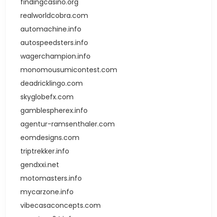
findingcasino.org
realworldcobra.com
automachine.info
autospeedsters.info
wagerchampion.info
monomousumicontest.com
deadricklingo.com
skyglobefx.com
gamblespherex.info
agentur-ramsenthaler.com
eomdesigns.com
triptrekker.info
gendxxi.net
motomasters.info
mycarzone.info
vibecasaconcepts.com