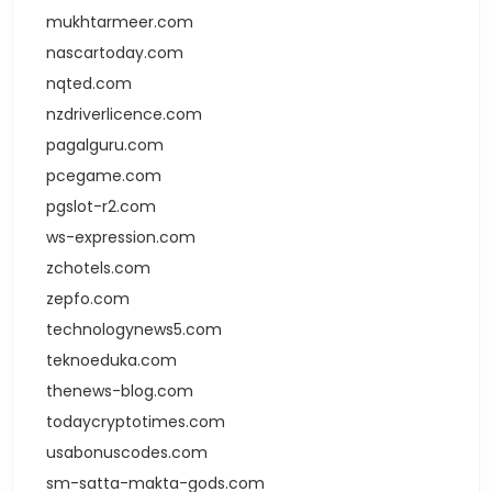
mukhtarmeer.com
nascartoday.com
nqted.com
nzdriverlicence.com
pagalguru.com
pcegame.com
pgslot-r2.com
ws-expression.com
zchotels.com
zepfo.com
technologynews5.com
teknoeduka.com
thenews-blog.com
todaycryptotimes.com
usabonuscodes.com
sm-satta-makta-gods.com