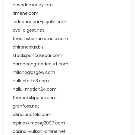
nevadamoney.info
rimene.com
ledepanneur-pigalle.com
dvd-digest.net
theartistsmarketnola.com
chiranaplus.biz
stackspancakebar.com
namheongfoodcourt.com
milanoglasgow.com
hallu-forte3.com
hallu-motion24.com
therockskippers.com
granfoss.net
allindiacafela.com
alpineskiracing2007.com
casino-vulkan-online.net