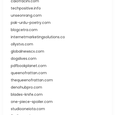
caiofracini.com
techpositive.info
unseonrang.com
pak-urdu-poetry.com
blogcetra.com
internetmarketingsolutions.co
ollystvs.com
globalnewscx.com
dogslives.com
pdfbookplanet.com
queenofrattan.com
thequeenofrattan.com
denohubpro.com
blades-knife.com
one-piece-spoiler.com
studiooneiota.com