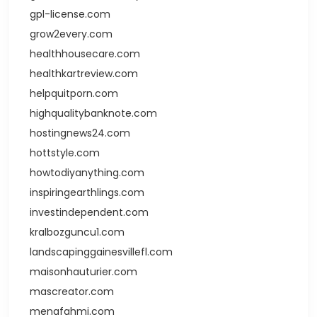
gpl-license.com
grow2every.com
healthhousecare.com
healthkartreview.com
helpquitporn.com
highqualitybanknote.com
hostingnews24.com
hottstyle.com
howtodiyanything.com
inspiringearthlings.com
investindependent.com
kralbozguncu1.com
landscapinggainesvillefl.com
maisonhauturier.com
mascreator.com
menafahmi.com