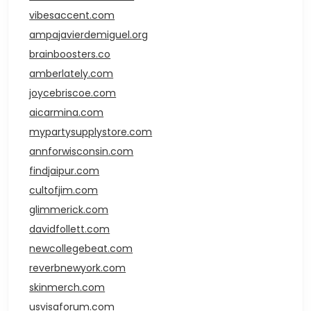
vibesaccent.com
ampajavierdemiguel.org
brainboosters.co
amberlately.com
joycebriscoe.com
aicarmina.com
mypartysupplystore.com
annforwisconsin.com
findjaipur.com
cultofjim.com
glimmerick.com
davidfollett.com
newcollegebeat.com
reverbnewyork.com
skinmerch.com
usvisaforum.com