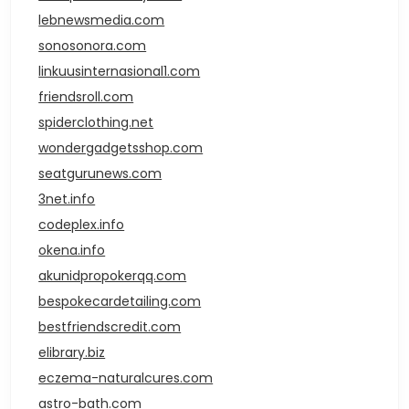
lebnewsmedia.com
sonosonora.com
linkuusinternasional1.com
friendsroll.com
spiderclothing.net
wondergadgetsshop.com
seatgurunews.com
3net.info
codeplex.info
okena.info
akunidpropokerqq.com
bespokecardetailing.com
bestfriendscredit.com
elibrary.biz
eczema-naturalcures.com
astro-bath.com