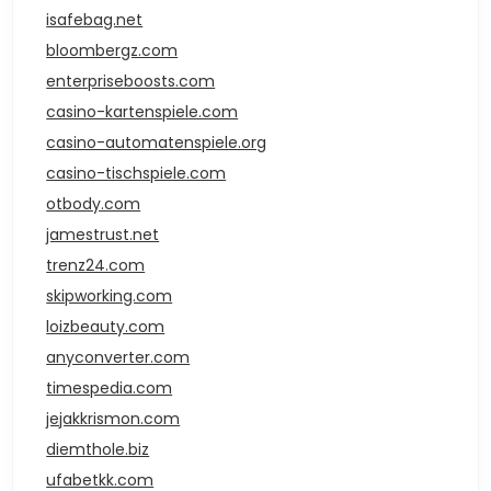
isafebag.net
bloombergz.com
enterpriseboosts.com
casino-kartenspiele.com
casino-automatenspiele.org
casino-tischspiele.com
otbody.com
jamestrust.net
trenz24.com
skipworking.com
loizbeauty.com
anyconverter.com
timespedia.com
jejakkrismon.com
diemthole.biz
ufabetkk.com