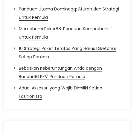
Panduan Utama Dominoqq: Aturan dan Strategi
untuk Pemula
Memahami Poker88: Panduan Komprehensif
untuk Pemula
10 Strategi Poker Teratas Yang Harus Diketahui
Setiap Pemain
Bebaskan Keberuntungan Anda dengan
Bandar66 PKV: Panduan Pemula
Aduq: Aksesori yang Wajib Dimiliki Setiap
Fashionista