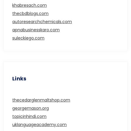
khabresach.com
thecbdblogs.com
autoresearchchemicals.com
apnabusinesskaro.com
suleckiego.com
Links
thecedarglenmaltshop.com
georgemason.org
topicinhindi.com
uklanguageacademy.com