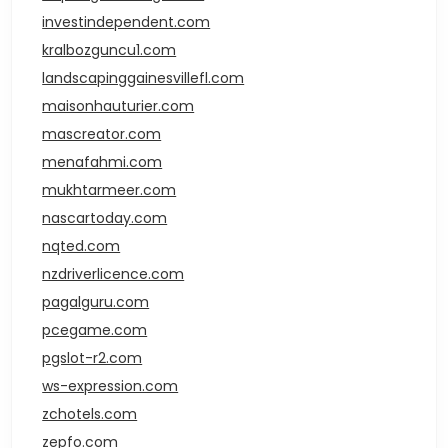
investindependent.com
kralbozguncu1.com
landscapinggainesvillefl.com
maisonhauturier.com
mascreator.com
menafahmi.com
mukhtarmeer.com
nascartoday.com
nqted.com
nzdriverlicence.com
pagalguru.com
pcegame.com
pgslot-r2.com
ws-expression.com
zchotels.com
zepfo.com