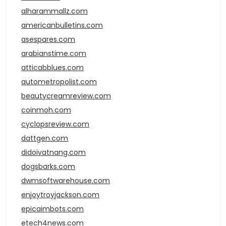
alharammallz.com
americanbulletins.com
asespares.com
arabianstime.com
atticabblues.com
autometropolist.com
beautycreamreview.com
coinmoh.com
cyclopsreview.com
dattgen.com
didoivatnang.com
dogsbarks.com
dwmsoftwarehouse.com
enjoytroyjackson.com
epicaimbots.com
etech4news.com