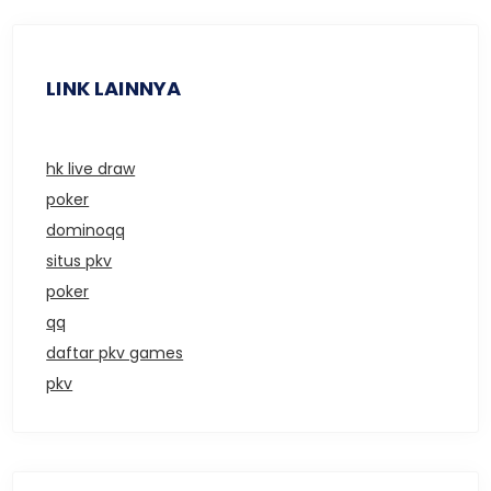
LINK LAINNYA
hk live draw
poker
dominoqq
situs pkv
poker
qq
daftar pkv games
pkv