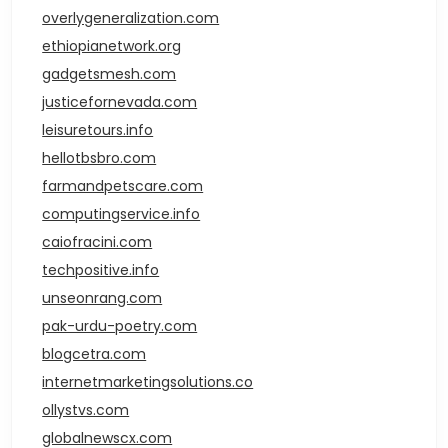
overlygeneralization.com
ethiopianetwork.org
gadgetsmesh.com
justicefornevada.com
leisuretours.info
hellotbsbro.com
farmandpetscare.com
computingservice.info
caiofracini.com
techpositive.info
unseonrang.com
pak-urdu-poetry.com
blogcetra.com
internetmarketingsolutions.co
ollystvs.com
globalnewscx.com