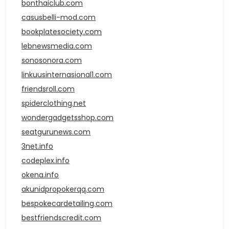
bonthaiclub.com
casusbelli-mod.com
bookplatesociety.com
lebnewsmedia.com
sonosonora.com
linkuusinternasional1.com
friendsroll.com
spiderclothing.net
wondergadgetsshop.com
seatgurunews.com
3net.info
codeplex.info
okena.info
akunidpropokerqq.com
bespokecardetailing.com
bestfriendscredit.com