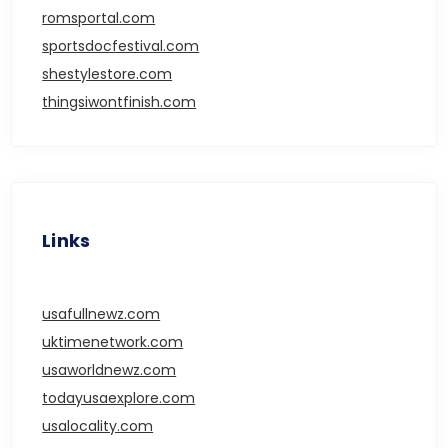
romsportal.com
sportsdocfestival.com
shestylestore.com
thingsiwontfinish.com
Links
usafullnewz.com
uktimenetwork.com
usaworldnewz.com
todayusaexplore.com
usalocality.com