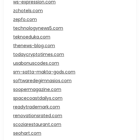
ws-expression.com
zchotels.com
zepfo.com
technologynews5.com
teknoeduka.com
thenews-blog.com
todaycryptotimes.com
usabonuscodes.com
sm-satta-makta-gods.com
softwaredegimnasios.com
soopermagazine.com
spacecoastdailys.com
readytrademark.com
renovationsrated.com
scoziarestaurant.com
seohart.com