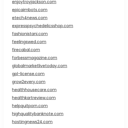
enjoytroyjackson.com
epicaimbots.com
etech4news.com
expresspsychedelicsshop.com
fashionistani.com
feelingswed.com
firecabal.com
forbessmagazine.com
globalmarketlivetoday.com
gpl-license.com
grow2every.com
healthhousecare.com
healthkartreview.com
helpquitporn.com
highqualitybanknote.com
hostingnews24.com