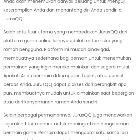
Anda akan menemukan banyak peluang untuk menguji
keterampilan Anda dan menantang diri Anda sendiri di
JurusQQ.
Salah satu fitur utama yang membedakan JurusQQ dari
platform game online lainnya adalah antarmuka yang
ramah pengguna. Platform ini mudah dinavigasi,
membuatnya sederhana bagi pemain untuk menemukan
permainan yang ingin mereka mainkan dan segera mulai.
Apakah Anda bermain di komputer, tablet, atau ponsel
cerdas Anda, JurusQQ dapat diakses dari perangkat apa
pun, membuatnya mudah untuk dimainkan saat bepergian
atau dari kenyamanan rumah Anda sendiri.
Selain berbagai permainannya, JurusQQ juga menawarkan
sejumlah fitur menarik untuk meningkatkan pengalaman
bermain game. Pemain dapat mengobrol satu sama lain