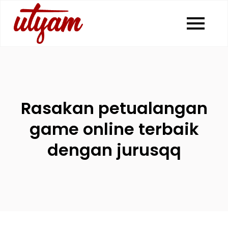
Skip
to
Situs Judi Online
Temukan situs judi online gampang
content
menang dengan banyak pilihan
Gampang Menang
game. Mainkan berbagai permainan
dengan peluang menang tinggi dan
dengan Banyak
raih kemenangan besar.
Pilihan Game
Rasakan petualangan
game online terbaik
dengan jurusqq