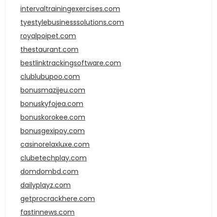
intervaltrainingexercises.com
tyestylebusinesssolutions.com
royalpoipet.com
thestaurant.com
bestlinktrackingsoftware.com
clublubupoo.com
bonusmazijeu.com
bonuskyfojea.com
bonuskorokee.com
bonusgexipoy.com
casinorelaxluxe.com
clubetechplay.com
domdombd.com
dailyplayz.com
getprocrackhere.com
fastinnews.com