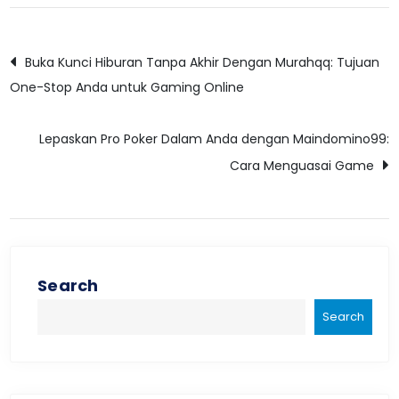
Post
Buka Kunci Hiburan Tanpa Akhir Dengan Murahqq: Tujuan
One-Stop Anda untuk Gaming Online
navigation
Lepaskan Pro Poker Dalam Anda dengan Maindomino99:
Cara Menguasai Game
Search
Search