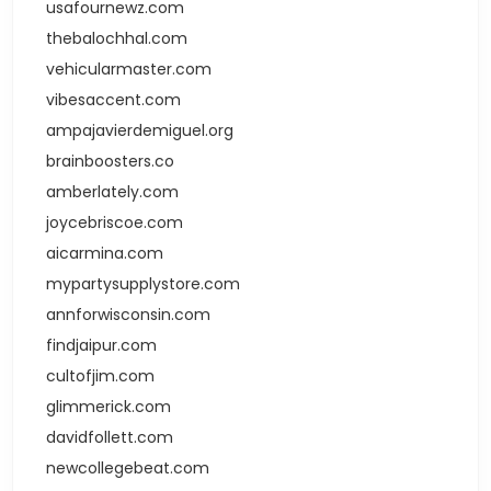
usafournewz.com
thebalochhal.com
vehicularmaster.com
vibesaccent.com
ampajavierdemiguel.org
brainboosters.co
amberlately.com
joycebriscoe.com
aicarmina.com
mypartysupplystore.com
annforwisconsin.com
findjaipur.com
cultofjim.com
glimmerick.com
davidfollett.com
newcollegebeat.com