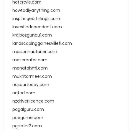
hottstyle.com
howtodiyanything.com
inspiringearthlings.com
investindependent.com
kralbozguncu1.com
landscapinggainesvillefl.com
maisonhauturier.com
mascreator.com
menafahmi.com
mukhtarmeer.com
nascartoday.com
nqted.com
nzdriverlicence.com
pagalguru.com
pcegame.com
pgslot-r2.com