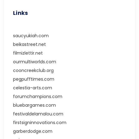
Links
saucyukiah.com
beikastreet.net
filmizlettir.net
ourmultiworlds.com
cooncreekclub.org
pegpufftimes.com
celestia-arts.com
forumchampions.com
bluebargames.com
festivaldelamalou.com
firstsigninnovations.com
garberdodge.com