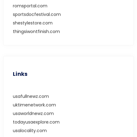
romsportal.com
sportsdocfestival.com
shestylestore.com
thingsiwontfinish.com
Links
usafullnewz.com
uktimenetwork.com
usaworldnewz.com
todayusaexplore.com
usalocality.com