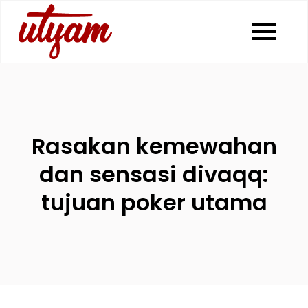
Skip
to
Situs Judi Online
Temukan situs judi online gampang
content
menang dengan banyak pilihan game.
Gampang Menang
Mainkan berbagai permainan dengan
peluang menang tinggi dan raih
dengan Banyak
kemenangan besar.
Pilihan Game
Rasakan kemewahan
dan sensasi divaqq:
tujuan poker utama