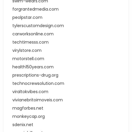
swim-wears.com
forgrantedmedia.com
peolpstar.com
tylerscustomdesign.com
carworksonline.com
techtimesss.com
virylstore.com
motorstell.com
health150years.com
prescriptions-drug.org
technocrewsolution.com
viraltokvibes.com
vivianebritoimoveis.com
magforbes.net
monkeycap.org
sdenix.net