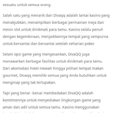
sesuatu untuk semua orang.
Salah satu yang menarik dari Divaqq adalah lantai kasino yang
menakjubkan, menampilkan berbagai permainan meja dan
mesin slot untuk dinikmati para tamu. Kasino selalu penuh
dengan kegembiraan, menjadikannya tempat yang sempurna
untuk bersantai dan bersantai setelah seharian poker.
Selain opsi game yang mengesankan, DivaQQ juga
menawarkan berbagai fasilitas untuk dinikmati para tamu.
Dari akomodasi hotel mewah hingga pilihan tempat makan
gourmet, Divaqq memiliki semua yang Anda butuhkan untuk
menginap yang tak terlupakan.
Tapi yang benar -benar membedakan DivaQQ adalah
komitmennya untuk menyediakan lingkungan game yang
aman dan adil untuk semua tamu. Kasino menggunakan