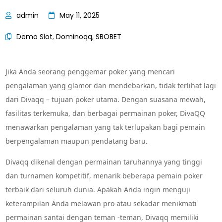
May 11, 2025
Demo Slot
,
Dominoqq
,
SBOBET
Jika Anda seorang penggemar poker yang mencari
pengalaman yang glamor dan mendebarkan, tidak terlihat lagi
dari Divaqq – tujuan poker utama. Dengan suasana mewah,
fasilitas terkemuka, dan berbagai permainan poker, DivaQQ
menawarkan pengalaman yang tak terlupakan bagi pemain
berpengalaman maupun pendatang baru.
Divaqq dikenal dengan permainan taruhannya yang tinggi
dan turnamen kompetitif, menarik beberapa pemain poker
terbaik dari seluruh dunia. Apakah Anda ingin menguji
keterampilan Anda melawan pro atau sekadar menikmati
permainan santai dengan teman -teman, Divaqq memiliki