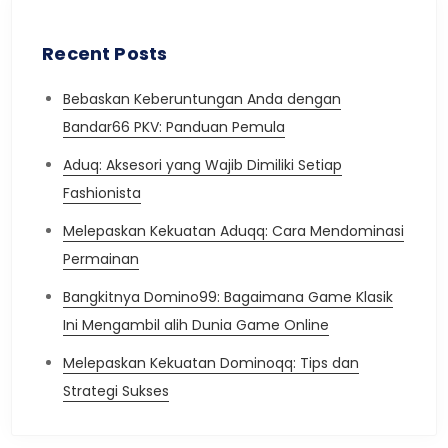
Recent Posts
Bebaskan Keberuntungan Anda dengan
Bandar66 PKV: Panduan Pemula
Aduq: Aksesori yang Wajib Dimiliki Setiap
Fashionista
Melepaskan Kekuatan Aduqq: Cara Mendominasi
Permainan
Bangkitnya Domino99: Bagaimana Game Klasik
Ini Mengambil alih Dunia Game Online
Melepaskan Kekuatan Dominoqq: Tips dan
Strategi Sukses