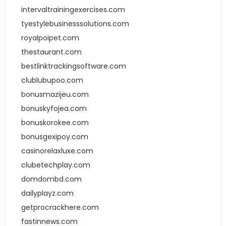
intervaltrainingexercises.com
tyestylebusinesssolutions.com
royalpoipet.com
thestaurant.com
bestlinktrackingsoftware.com
clublubupoo.com
bonusmazijeu.com
bonuskyfojea.com
bonuskorokee.com
bonusgexipoy.com
casinorelaxluxe.com
clubetechplay.com
domdombd.com
dailyplayz.com
getprocrackhere.com
fastinnews.com