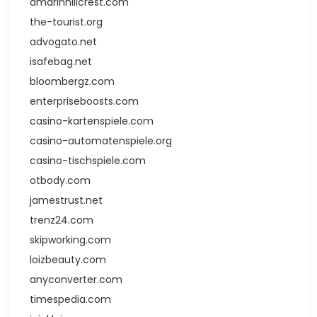
amarinhillcrest.com
the-tourist.org
advogato.net
isafebag.net
bloombergz.com
enterpriseboosts.com
casino-kartenspiele.com
casino-automatenspiele.org
casino-tischspiele.com
otbody.com
jamestrust.net
trenz24.com
skipworking.com
loizbeauty.com
anyconverter.com
timespedia.com