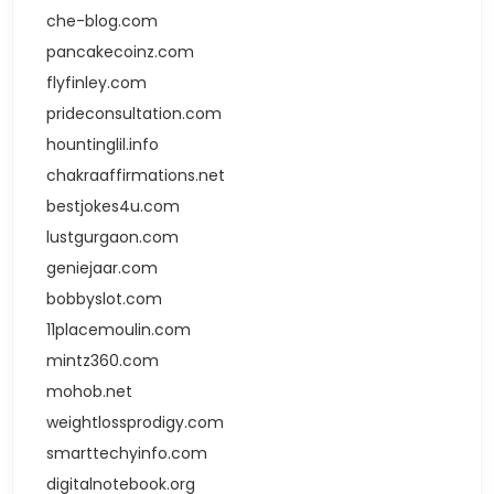
che-blog.com
pancakecoinz.com
flyfinley.com
prideconsultation.com
hountinglil.info
chakraaffirmations.net
bestjokes4u.com
lustgurgaon.com
geniejaar.com
bobbyslot.com
11placemoulin.com
mintz360.com
mohob.net
weightlossprodigy.com
smarttechyinfo.com
digitalnotebook.org