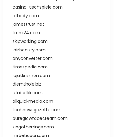
casino-tischspiele.com
otbody.com
jamestrust.net
trenz24.com
skipworking.com
loizbeauty.com
anyconverter.com
timespedia.com
jejakkrismon.com
diemthole.biz
ufabetkk.com
allquickmedia.com
technewsgazette.com
pureglowfacecream.com
kingofherrings.com
mrbetjapan.com