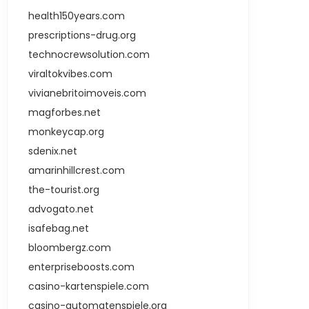
health150years.com
prescriptions-drug.org
technocrewsolution.com
viraltokvibes.com
vivianebritoimoveis.com
magforbes.net
monkeycap.org
sdenix.net
amarinhillcrest.com
the-tourist.org
advogato.net
isafebag.net
bloombergz.com
enterpriseboosts.com
casino-kartenspiele.com
casino-automatenspiele.org