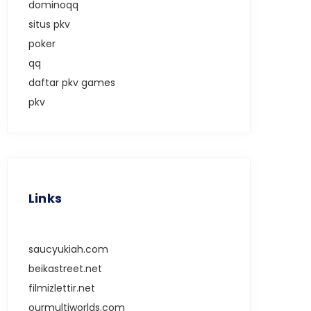
dominoqq
situs pkv
poker
qq
daftar pkv games
pkv
Links
saucyukiah.com
beikastreet.net
filmizlettir.net
ourmultiworlds.com