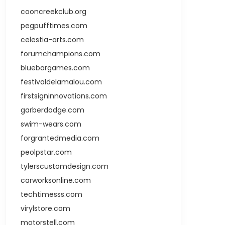
cooncreekclub.org
pegpufftimes.com
celestia-arts.com
forumchampions.com
bluebargames.com
festivaldelamalou.com
firstsigninnovations.com
garberdodge.com
swim-wears.com
forgrantedmedia.com
peolpstar.com
tylerscustomdesign.com
carworksonline.com
techtimesss.com
virylstore.com
motorstell.com